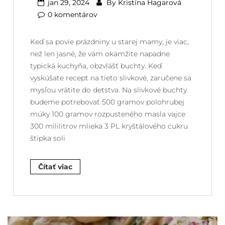
jan 29, 2024
By
Kristína Hagarová
0 komentárov
Keď sa povie prázdniny u starej mamy, je viac,
než len jasné, že vám okamžite napadne
typická kuchyňa, obzvlášť buchty. Keď
vyskúšate recept na tieto slivkové, zaručene sa
mysľou vrátite do detstva. Na slivkové buchty
budeme potrebovať 500 gramov polohrubej
múky 100 gramov rozpusteného masla vajce
300 mililitrov mlieka 3 PL kryštálového cukru
štipka soli
Čítať viac