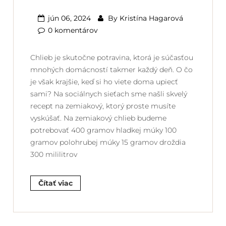
jún 06, 2024
By
Kristína Hagarová
0 komentárov
Chlieb je skutočne potravina, ktorá je súčasťou
mnohých domácností takmer každý deň. O čo
je však krajšie, keď si ho viete doma upiecť
sami? Na sociálnych sieťach sme našli skvelý
recept na zemiakový, ktorý proste musíte
vyskúšať. Na zemiakový chlieb budeme
potrebovať 400 gramov hladkej múky 100
gramov polohrubej múky 15 gramov droždia
300 mililitrov
Čítať viac