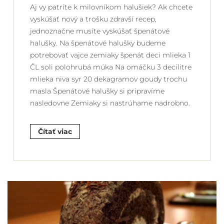
Aj vy patríte k milovníkom halušiek? Ak chcete
vyskúšať nový a trošku zdravší recep,
jednoznačne musíte vyskúšať špenátové
halušky. Na špenátové halušky budeme
potrebovať vajce zemiaky špenát deci mlieka 1
ČL soli polohrubá múka Na omáčku 3 decilitre
mlieka niva syr 20 dekagramov goudy trochu
masla Špenátové halušky si pripravíme
nasledovne Zemiaky si nastrúhame nadrobno.
Čítať viac