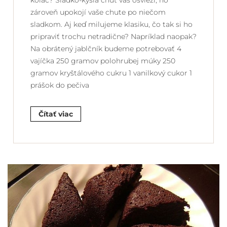
koláč? Sladko-kyslá chuť vás osvieži, no
zároveň upokojí vaše chute po niečom
sladkom. Aj keď milujeme klasiku, čo tak si ho
pripraviť trochu netradične? Napríklad naopak?
Na obrátený jablčník budeme potrebovať 4
vajíčka 250 gramov polohrubej múky 250
gramov kryštálového cukru 1 vanilkový cukor 1
prášok do pečiva
Čítať viac