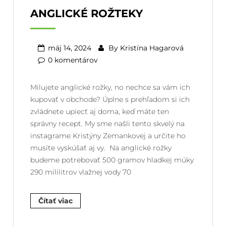
ANGLICKÉ ROŽTEKY
máj 14, 2024
By
Kristína Hagarová
0 komentárov
Milujete anglické rožky, no nechce sa vám ich
kupovať v obchode? Úplne s prehľadom si ich
zvládnete upiecť aj doma, keď máte ten
správny recept. My sme našli tento skvelý na
instagrame Kristýny Zemankovej a určite ho
musíte vyskúšať aj vy. Na anglické rožky
budeme potrebovať 500 gramov hladkej múky
290 mililitrov vlažnej vody 70
Čítať viac