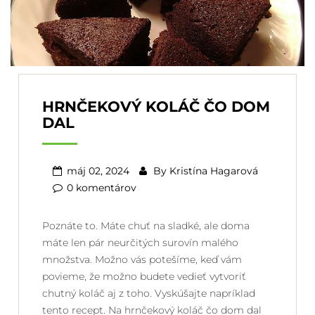
HRNČEKOVÝ KOLÁČ ČO DOM
DAL
máj 02, 2024
By
Kristína Hagarová
0 komentárov
Poznáte to. Máte chuť na sladké, ale doma
máte len pár neurčitých surovín malého
množstva. Možno vás potešíme, keď vám
povieme, že možno budete vedieť vytvoriť
chutný koláč aj z toho. Vyskúšajte napríklad
tento recept. Na hrnčekový koláč čo dom dal