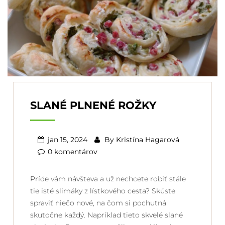
SLANÉ PLNENÉ ROŽKY
jan 15, 2024
By
Kristína Hagarová
0 komentárov
Príde vám návšteva a už nechcete robiť stále
tie isté slimáky z lístkového cesta? Skúste
spraviť niečo nové, na čom si pochutná
skutočne každý. Napríklad tieto skvelé slané