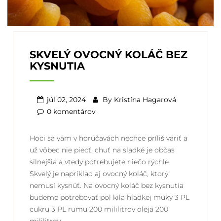
SKVELÝ OVOCNÝ KOLÁČ BEZ
KYSNUTIA
júl 02, 2024
By
Kristína Hagarová
0 komentárov
Hoci sa vám v horúčavách nechce príliš variť a
už vôbec nie piecť, chuť na sladké je občas
silnejšia a vtedy potrebujete niečo rýchle.
Skvelý je napríklad aj ovocný koláč, ktorý
nemusí kysnúť. Na ovocný koláč bez kysnutia
budeme potrebovať pol kila hladkej múky 3 PL
cukru 3 PL rumu 200 mililitrov oleja 200