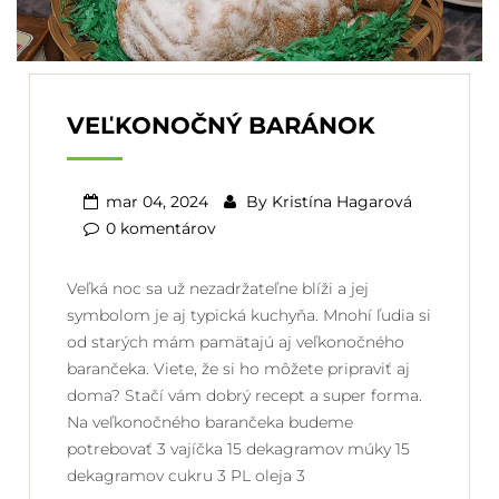
VEĽKONOČNÝ BARÁNOK
mar 04, 2024
By
Kristína Hagarová
0 komentárov
Veľká noc sa už nezadržateľne blíži a jej
symbolom je aj typická kuchyňa. Mnohí ľudia si
od starých mám pamätajú aj veľkonočného
barančeka. Viete, že si ho môžete pripraviť aj
doma? Stačí vám dobrý recept a super forma.
Na veľkonočného barančeka budeme
potrebovať 3 vajíčka 15 dekagramov múky 15
dekagramov cukru 3 PL oleja 3