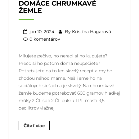
DOMÁCE CHRUMKAVÉ
ŽEMLE
jan 10, 2024
By
Kristína Hagarová
0 komentárov
Milujete pečivo, no neradi si ho kupujete?
Prečo si ho potom doma neupečiete?
Potrebujete na to len skvelý recept a my ho
zhodou náhod máme. Našli sme ho na
sociálnych sieťach a je skvelý. Na chrumkavé
žemle budeme potrebovať 600 gramov hladkej
múky 2 ČL soli 2 ČL cukru 1 PL masti 3,5
decilitrov vlažnej
Čítať viac