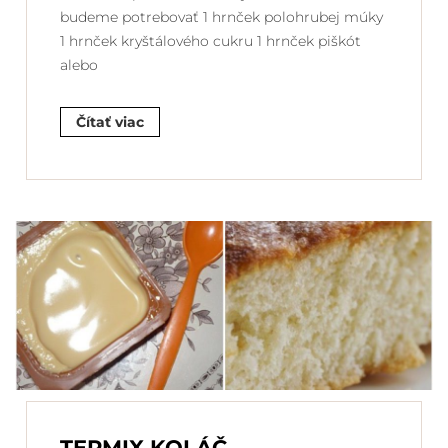
budeme potrebovať 1 hrnček polohrubej múky
1 hrnček kryštálového cukru 1 hrnček piškót
alebo
Čítať viac
TERMIX KOLÁČ