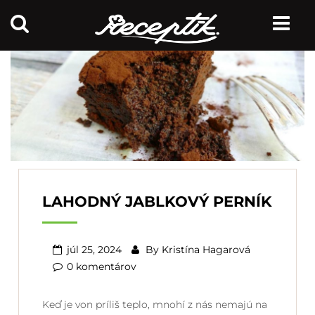
LAHODNÝ JABLKOVÝ PERNÍK
júl 25, 2024
By
Kristína Hagarová
0 komentárov
Keď je von príliš teplo, mnohí z nás nemajú na