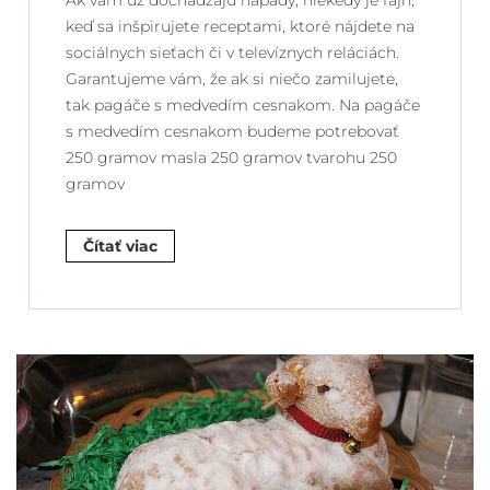
Ak vám už dochádzajú nápady, niekedy je fajn,
keď sa inšpirujete receptami, ktoré nájdete na
sociálnych sieťach či v televíznych reláciách.
Garantujeme vám, že ak si niečo zamilujete,
tak pagáče s medvedím cesnakom. Na pagáče
s medvedím cesnakom budeme potrebovať
250 gramov masla 250 gramov tvarohu 250
gramov
Čítať viac