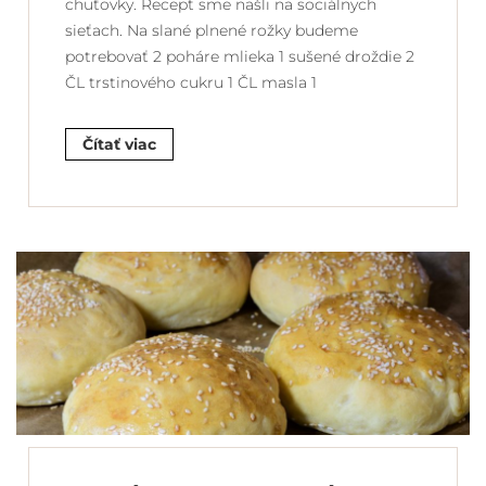
chuťovky. Recept sme našli na sociálnych
sieťach. Na slané plnené rožky budeme
potrebovať 2 poháre mlieka 1 sušené droždie 2
ČL trstinového cukru 1 ČL masla 1
Čítať viac