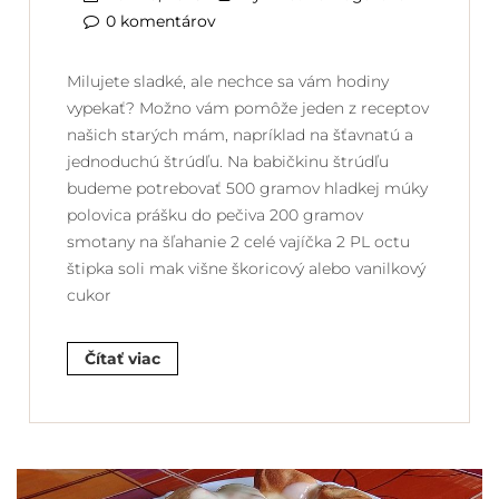
0 komentárov
Milujete sladké, ale nechce sa vám hodiny
vypekať? Možno vám pomôže jeden z receptov
našich starých mám, napríklad na šťavnatú a
jednoduchú štrúdľu. Na babičkinu štrúdľu
budeme potrebovať 500 gramov hladkej múky
polovica prášku do pečiva 200 gramov
smotany na šľahanie 2 celé vajíčka 2 PL octu
štipka soli mak višne škoricový alebo vanilkový
cukor
Čítať viac