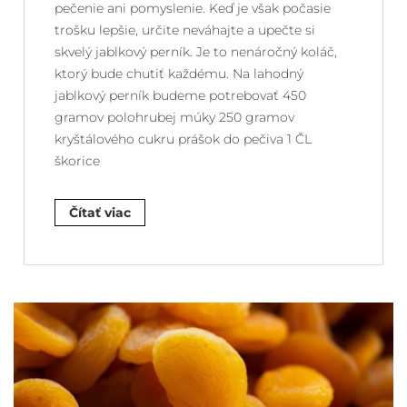
pečenie ani pomyslenie. Keď je však počasie
trošku lepšie, určite neváhajte a upečte si
skvelý jablkový perník. Je to nenáročný koláč,
ktorý bude chutiť každému. Na lahodný
jablkový perník budeme potrebovať 450
gramov polohrubej múky 250 gramov
kryštálového cukru prášok do pečiva 1 ČL
škorice
Čítať viac