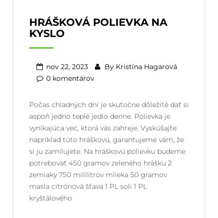
HRÁŠKOVÁ POLIEVKA NA
KYSLO
nov 22, 2023
By
Kristína Hagarová
0 komentárov
Počas chladných dní je skutočne dôležité dať si
aspoň jedno teplé jedlo denne. Polievka je
vynikajúca vec, ktorá vás zahreje. Vyskúšajte
napríklad túto hráškovú, garantujeme vám, že
si ju zamilujete. Na hráškovú polievku budeme
potrebovať 450 gramov zeleného hrášku 2
zemiaky 750 mililitrov mlieka 50 gramov
masla citrónová šťava 1 PL soli 1 PL
kryštálového