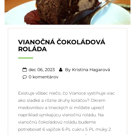
VIANOČNÁ ČOKOLÁDOVÁ
ROLÁDA
dec 06, 2023
By
Kristína Hagarová
0 komentárov
Existuje vôbec niečo, čo Vianoce vystihuje viac
ako sladké a rôzne druhy koláčov? Okrem
medovníkov a lineckých si môžete upiecť
napríklad vynikajúcu vianočnú roládu. Na
vianočnú čokoládovú roládu budeme
potrebovať 6 vajíčok 6 PL cukru 5 PL múky 2