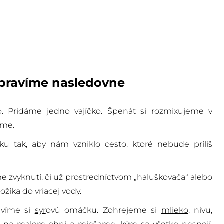
ipravíme nasledovne
 Pridáme jedno vajíčko. Špenát si rozmixujeme v
ame.
tak, aby nám vzniklo cesto, ktoré nebude príliš
e zvyknutí, či už prostredníctvom „haluškovača“ alebo
íka do vriacej vody.
avíme si
syr
ovú omáčku. Zohrejeme si
mlieko
, nivu,