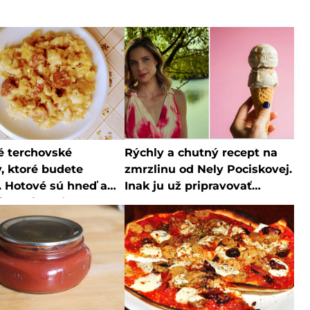
é terchovské
Rýchly a chutný recept na
, ktoré budete
zmrzlinu od Nely Pociskovej.
. Hotové sú hneď a
Inak ju už pripravovať
ich milovať
nebudete