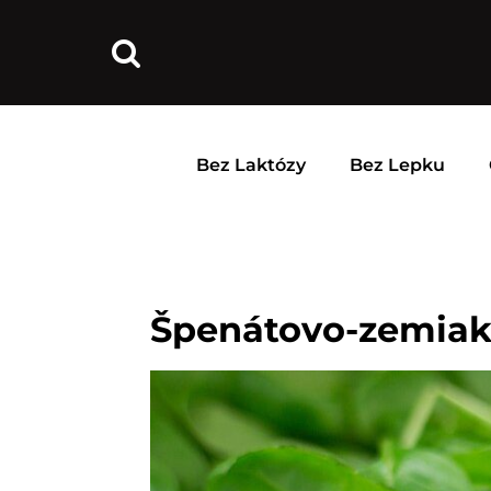
Bez Laktózy
Bez Lepku
Špenátovo-zemiak