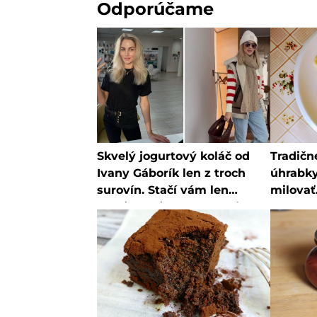
Odporúčame
Skvelý jogurtový koláč od
Tradičn
Ivany Gáborík len z troch
úhrabky
surovín. Stačí vám len
milovať
chvíľka voľného času a je
budete 
hotový