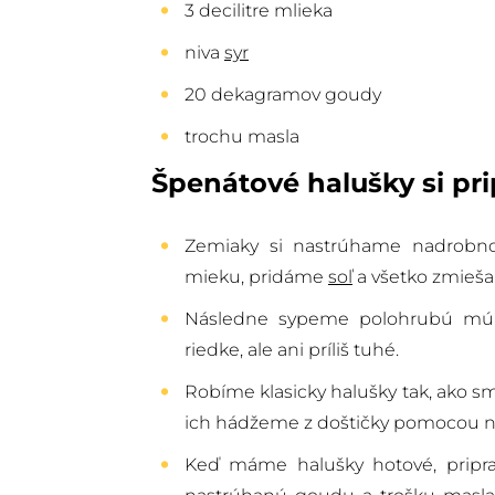
3 decilitre mlieka
niva
syr
20 dekagramov goudy
trochu masla
Špenátové halušky si pr
Zemiaky si nastrúhame nadrobno.
mieku, pridáme
soľ
a všetko zmieš
Následne sypeme polohrubú múku 
riedke, ale ani príliš tuhé.
Robíme klasicky halušky tak, ako sm
ich hádžeme z doštičky pomocou nož
Keď máme halušky hotové, pripr