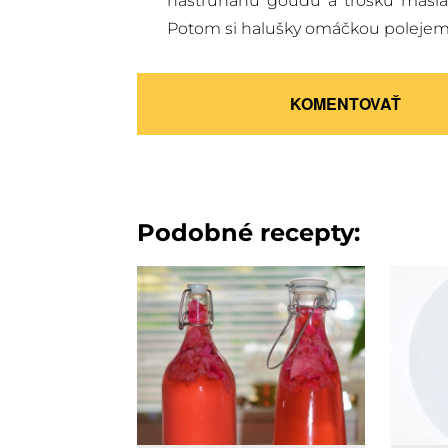
nastrúhanú goudu a trošku masla
Potom si halušky omáčkou polejem
KOMENTOVAŤ
Podobné recepty: