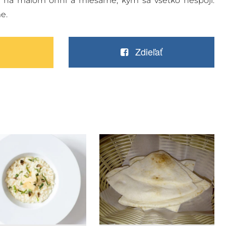
 na malom ohni a miešame, kým sa všetko nespojí.
e.
Zdieľať