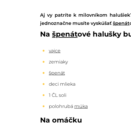
Aj vy patríte k milovníkom halušiek
jednoznačne musíte vyskúšať
špenát
Na
špenát
ové halušky b
vajce
zemiaky
špenát
deci mlieka
1 ČL soli
polohrubá
múka
Na omáčku