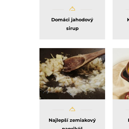
Domáci jahodový
sirup
Najlepší zemiakový
paprikáš