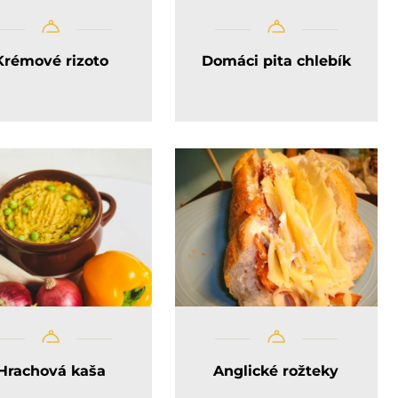
Krémové rizoto
Domáci pita chlebík
Hrachová kaša
Anglické rožteky