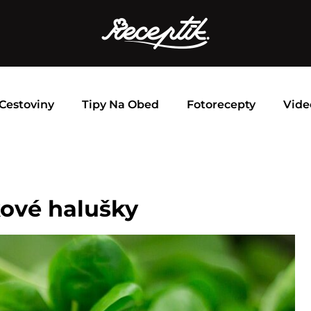
Cestoviny
Tipy Na Obed
Fotorecepty
Vide
ové halušky