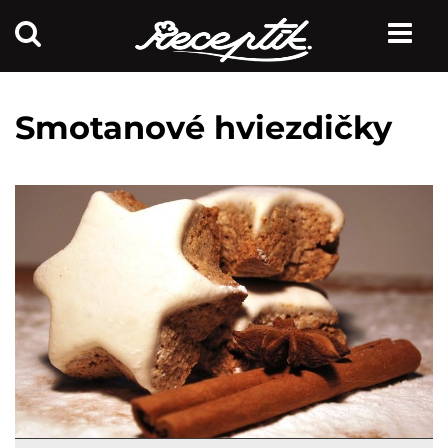
Smotanové hviezdičky