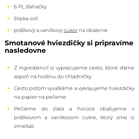
6 PL šľahačky
štipka soli
práškový a vanilkový
cukor
na obalenie
Smotanové hviezdičky si pripravíme
nasledovne
Z ingrediencií si vypracujeme cesto, ktoré dáme
aspoň na hodinu do chladničky.
Cesto potom vyvaľkáme a vykrajujeme hviezdičky
na papier na pečenie.
Pečieme do zlata a horúce obaľujeme v
práškovom a vanilkovom cukre, ktorý sme si
zmiešali.