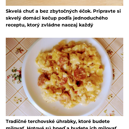
Skvelá chuť a bez zbytočných éčok. Pripravte si
skvelý domáci kečup podľa jednoduchého
receptu, ktorý zvládne naozaj každý
Tradičné terchovské úhrabky, ktoré budete
milovať. Hotové sú hneď a budete ich milovať