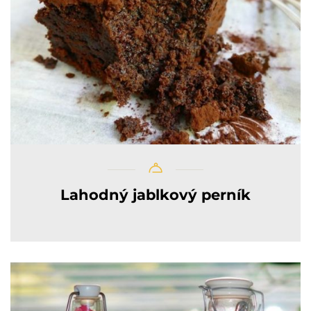
Lahodný jablkový perník