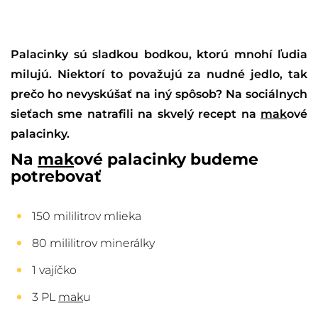
Palacinky sú sladkou bodkou, ktorú mnohí ľudia
milujú. Niektorí to považujú za nudné jedlo, tak
prečo ho nevyskúšať na iný spôsob? Na sociálnych
sieťach sme natrafili na skvelý recept na
mak
ové
palacinky.
Na
mak
ové palacinky budeme
potrebovať
150 mililitrov mlieka
80 mililitrov minerálky
1 vajíčko
3 PL
mak
u