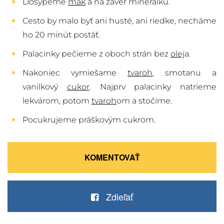
Dosypeme
mak
a na záver minerálku.
Cesto by malo byť ani husté, ani riedke, necháme
ho 20 minút postáť.
Palacinky pečieme z oboch strán bez
olej
a.
Nakoniec vymiešame
tvaroh
, smotanu a
vanilkový
cukor
. Najprv palacinky natrieme
lekvárom, potom
tvaroh
om a stočíme.
Pocukrujeme práškovým cukrom.
KOMENTOVAŤ
Zdieľať