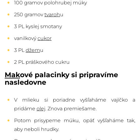
100 gramov polohrubej múky
250 gramov
tvaroh
u
3 PL kyslej smotany
vanilkový
cukor
3 PL
džem
u
2 PL práškového cukru
Mak
ové palacinky si pripravíme
nasledovne
V mlieku si poriadne vyšľaháme vajíčko a
pridáme
olej
. Znova premiešame.
Potom prisypeme múku, opäť vyšľaháme tak,
aby neboli hrudky.