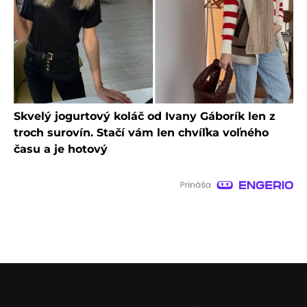
Skvelý jogurtový koláč od Ivany Gáborík len z
troch surovín. Stačí vám len chvíľka voľného
času a je hotový