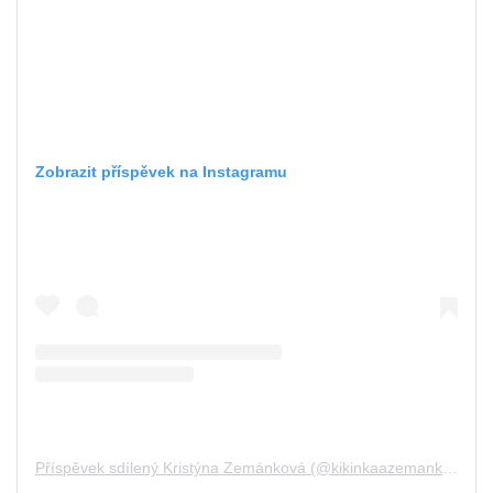
Zobrazit příspěvek na Instagramu
Příspěvek sdílený Kristýna Zemánková (@kikinkaazemankova)