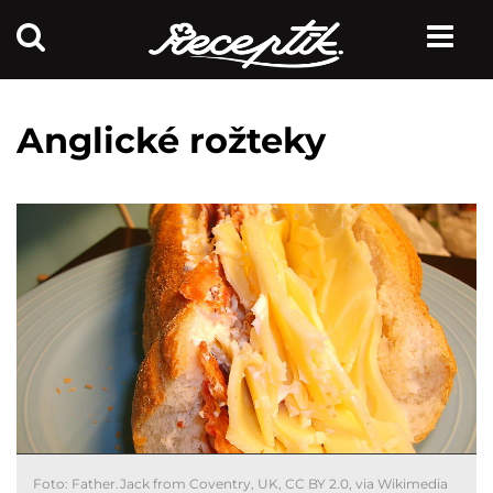
Anglické rožteky
Foto:
Father.Jack from Coventry, UK
,
CC BY 2.0
, via Wikimedia