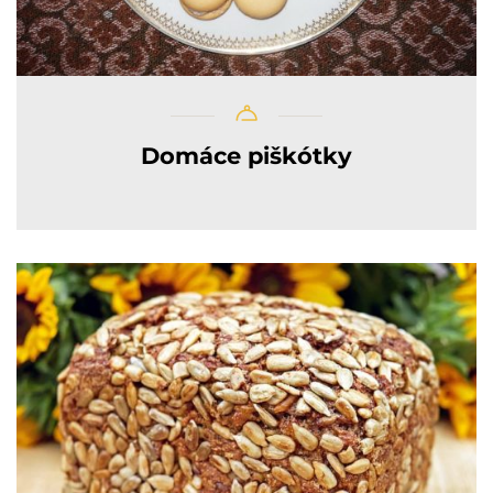
Domáce piškótky