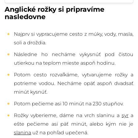
Anglické rožky si pripravíme
nasledovne
Najprv si vypracujeme cesto z múky, vody, masla,
soli a droždia.
Následne ho necháme vykysnúť pod čistou
utierkou na teplom mieste aspoň hodinu.
Potom cesto rozvaľkáme, vytvarujeme rožky a
potrieme vodou. Necháme opäť aspoň dvadsať
minút kysnúť.
Potom pečieme asi 10 minút na 230 stupňov.
Rožky vyberieme, dáme na vrch slaninu a
syr
a
ešte pečieme asi päť minút, alebo kým nie je
slanina
už na pohľad upečená.