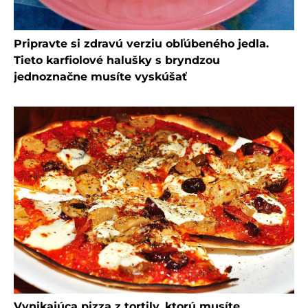
Pripravte si zdravú verziu obľúbeného jedla.
Tieto karfiolové halušky s bryndzou
jednoznačne musíte vyskúšať
Vynikajúca pizza z tortily, ktorú musíte