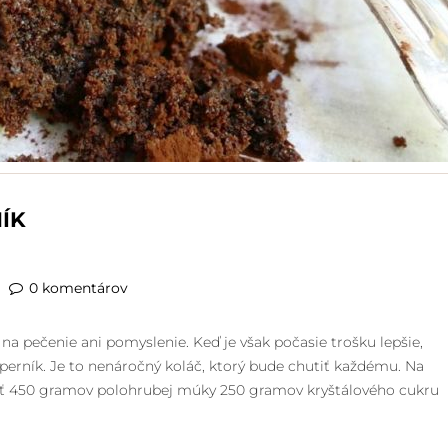
ÍK
0 komentárov
 na pečenie ani pomyslenie. Keď je však počasie trošku lepšie,
ý perník. Je to nenáročný koláč, ktorý bude chutiť každému. Na
ať 450 gramov polohrubej múky 250 gramov kryštálového cukru