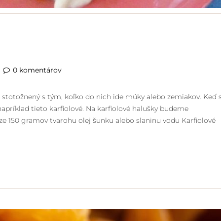
0 komentárov
e stotožnený s tým, koľko do nich ide múky alebo zemiakov. Keď s
 napríklad tieto karfiolové. Na karfiolové halušky budeme
dze 150 gramov tvarohu olej šunku alebo slaninu vodu Karfiolové