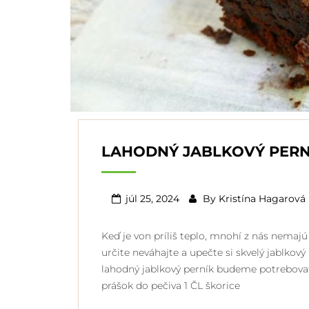
LAHODNÝ JABLKOVÝ PERN
júl 25, 2024
By
Kristína Hagarová
Keď je von príliš teplo, mnohí z nás nemajú
určite neváhajte a upečte si skvelý jablkov
lahodný jablkový perník budeme potrebov
prášok do pečiva 1 ČL škorice