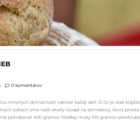
IEB
á
0 komentárov
asťou mnohých domácností takmer každý deň. O čo je však krajšie
lnych sieťach sme našli skvelý recept na zemiakový, ktorý proste
deme potrebovať 400 gramov hladkej múky 100 gramov polohrube