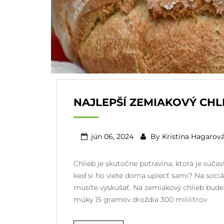
NAJLEPŠÍ ZEMIAKOVÝ CHL
jún 06, 2024
By
Kristína Hagarov
Chlieb je skutočne potravina, ktorá je súč
keď si ho viete doma upiecť sami? Na sociá
musíte vyskúšať. Na zemiakový chlieb bu
múky 15 gramov droždia 300 mililitrov