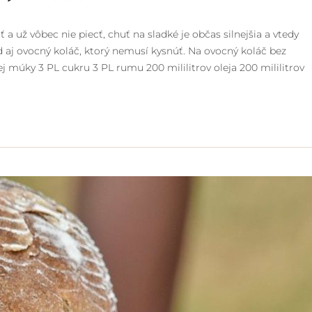
 a už vôbec nie piecť, chuť na sladké je občas silnejšia a vtedy
ad aj ovocný koláč, ktorý nemusí kysnúť. Na ovocný koláč bez
j múky 3 PL cukru 3 PL rumu 200 mililitrov oleja 200 mililitrov