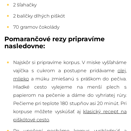
2 šľahačky
2 balíčky dlhých piškót
70 gramov čokolády
Pomarančové rezy pripravíme
nasledovne:
Najskôr si pripravíme korpus. V miske vyšľaháme
vajíčka s cukrom a postupne pridávame
olej
,
mlieko
a múku zmiešanú s práškom do pečiva.
Hladké cesto vylejeme na menší plech s
papierom na pečenie a dáme do vyhriatej rúry.
Pečieme pri teplote 180 stupňov asi 20 minút. Pri
korpuse môžete vyskúšať aj
klasický recept na
piškótové cesto
.
Po upečení necháme korpus vychladnúť a