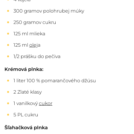
300 gramov polohrubej múky
250 gramov cukru
125 ml mlieka
125 ml
olej
a
1/2 prášku do pečiva
Krémová plnka:
1 liter 100 % pomarančového džúsu
2 Zlaté klasy
1 vanilkový
cukor
5 PL cukru
Šľahačková plnka