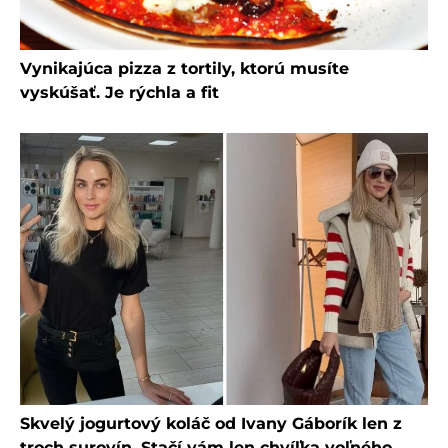
Vynikajúca pizza z tortily, ktorú musíte
vyskúšať. Je rýchla a fit
Skvelý jogurtový koláč od Ivany Gáborík len z
troch surovín. Stačí vám len chvíľka voľného