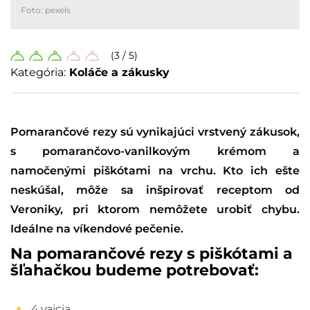
Foto: pexels
(3 / 5)
Kategória:
Koláče a zákusky
Pomarančové rezy sú vynikajúci vrstvený zákusok,
s pomarančovo-vanilkovým krémom a
namočenými piškótami na vrchu. Kto ich ešte
neskúšal, môže sa inšpirovať receptom od
Veroniky, pri ktorom nemôžete urobiť chybu.
Ideálne na víkendové pečenie.
Na pomarančové rezy s piškótami a
šľahačkou budeme potrebovať:
4 vajcia