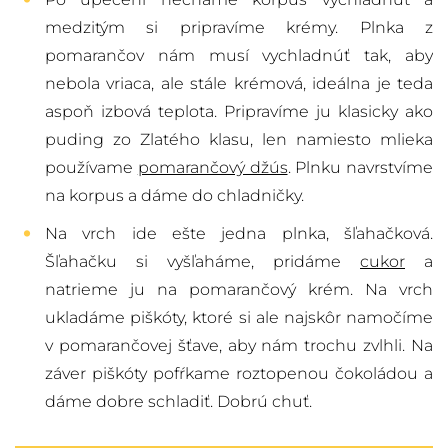
medzitým si pripravíme krémy. Plnka z
pomarančov nám musí vychladnúť tak, aby
nebola vriaca, ale stále krémová, ideálna je teda
aspoň izbová teplota. Pripravíme ju klasicky ako
puding zo Zlatého klasu, len namiesto mlieka
používame
pomarančový džús
. Plnku navrstvíme
na korpus a dáme do chladničky.
Na vrch ide ešte jedna plnka, šľahačková.
Šľahačku si vyšľaháme, pridáme
cukor
a
natrieme ju na pomarančový krém. Na vrch
ukladáme piškóty, ktoré si ale najskôr namočíme
v pomarančovej šťave, aby nám trochu zvlhli. Na
záver piškóty pofŕkame roztopenou čokoládou a
dáme dobre schladiť. Dobrú chuť.