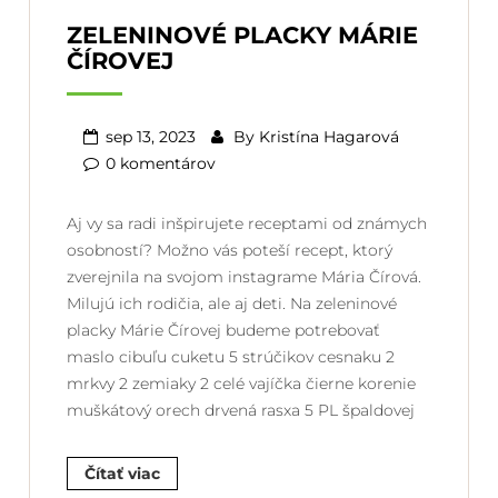
ZELENINOVÉ PLACKY MÁRIE
ČÍROVEJ
sep 13, 2023
By
Kristína Hagarová
0 komentárov
Aj vy sa radi inšpirujete receptami od známych
osobností? Možno vás poteší recept, ktorý
zverejnila na svojom instagrame Mária Čírová.
Milujú ich rodičia, ale aj deti. Na zeleninové
placky Márie Čírovej budeme potrebovať
maslo cibuľu cuketu 5 strúčikov cesnaku 2
mrkvy 2 zemiaky 2 celé vajíčka čierne korenie
muškátový orech drvená rasxa 5 PL špaldovej
Čítať viac