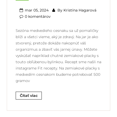
mar 05, 2024
By
Kristína Hagarová
0 komentárov
Sezóna medvedieho cesnaku sa už pomaličky
blíži a všetci vieme, aký je zdravý. Na jar je ako
stvorený, pretože dokáže nakopnúť váš
organizmus a zbaviť vás jarnej únavy. Môžete
vyskúšať napríklad chutné zemiakové placky s
touto obľúbenou bylinkou. Recept sme našli na
instagrame Fit recepty. Na zemiakové placky s
medvedím cesnakom budeme potrebovať 500
gramov
Čítať viac