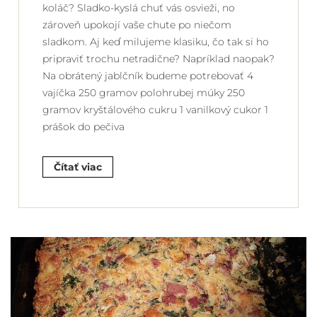
koláč? Sladko-kyslá chuť vás osvieži, no
zároveň upokojí vaše chute po niečom
sladkom. Aj keď milujeme klasiku, čo tak si ho
pripraviť trochu netradične? Napríklad naopak?
Na obrátený jablčník budeme potrebovať 4
vajíčka 250 gramov polohrubej múky 250
gramov kryštálového cukru 1 vanilkový cukor 1
prášok do pečiva
Čítať viac