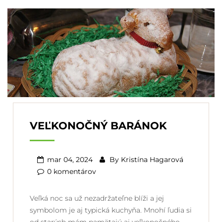
VEĽKONOČNÝ BARÁNOK
mar 04, 2024
By
Kristína Hagarová
0 komentárov
Veľká noc sa už nezadržateľne blíži a jej
symbolom je aj typická kuchyňa. Mnohí ľudia si