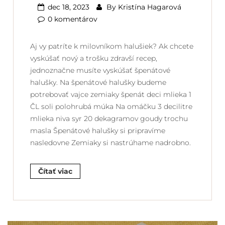
dec 18, 2023
By
Kristína Hagarová
0 komentárov
Aj vy patríte k milovníkom halušiek? Ak chcete
vyskúšať nový a trošku zdravší recep,
jednoznačne musíte vyskúšať špenátové
halušky. Na špenátové halušky budeme
potrebovať vajce zemiaky špenát deci mlieka 1
ČL soli polohrubá múka Na omáčku 3 decilitre
mlieka niva syr 20 dekagramov goudy trochu
masla Špenátové halušky si pripravíme
nasledovne Zemiaky si nastrúhame nadrobno.
Čítať viac