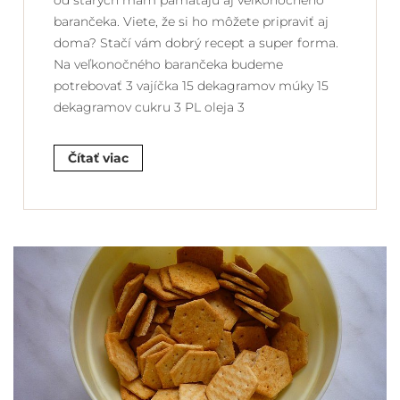
od starých mám pamätajú aj veľkonočného
barančeka. Viete, že si ho môžete pripraviť aj
doma? Stačí vám dobrý recept a super forma.
Na veľkonočného barančeka budeme
potrebovať 3 vajíčka 15 dekagramov múky 15
dekagramov cukru 3 PL oleja 3
Čítať viac