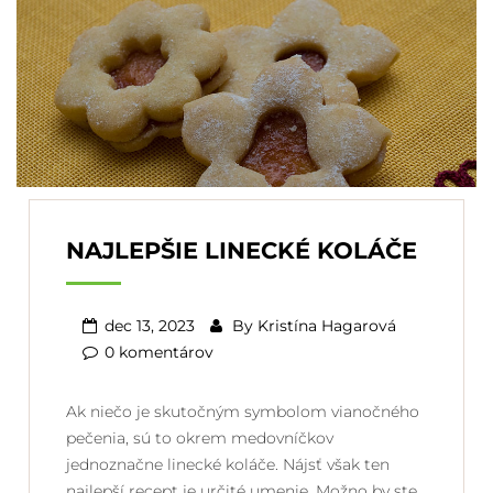
NAJLEPŠIE LINECKÉ KOLÁČE
dec 13, 2023
By
Kristína Hagarová
0 komentárov
Ak niečo je skutočným symbolom vianočného
pečenia, sú to okrem medovníčkov
jednoznačne linecké koláče. Nájsť však ten
najlepší recept je určité umenie. Možno by ste