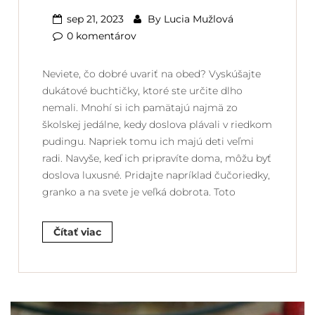
sep 21, 2023
By
Lucia Mužlová
0 komentárov
Neviete, čo dobré uvariť na obed? Vyskúšajte
dukátové buchtičky, ktoré ste určite dlho
nemali. Mnohí si ich pamätajú najmä zo
školskej jedálne, kedy doslova plávali v riedkom
pudingu. Napriek tomu ich majú deti veľmi
radi. Navyše, keď ich pripravíte doma, môžu byť
doslova luxusné. Pridajte napríklad čučoriedky,
granko a na svete je veľká dobrota. Toto
Čítať viac