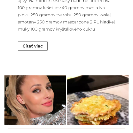
aj vy. Na mini cheesecaky budeme potrebovať
100 gramov keksíkov 40 gramov masla Na
plnku 250 gramov tvarohu 250 gramov kyslej
smotany 250 gramov mascarpone 2 PL hladkej
múky 100 gramov kryštálového cukru
Čítať viac