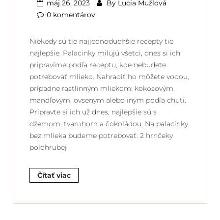
máj 26, 2023
By
Lucia Mužlová
0 komentárov
Niekedy sú tie najjednoduchšie recepty tie
najlepšie. Palacinky milujú všetci, dnes si ich
pripravíme podľa receptu, kde nebudete
potrebovať mlieko. Nahradiť ho môžete vodou,
prípadne rastlinným mliekom: kokosovým,
mandľovým, ovseným alebo iným podľa chuti.
Pripravte si ich už dnes, najlepšie sú s
džemom, tvarohom a čokoládou. Na palacinky
bez mlieka budeme potrebovať: 2 hrnčeky
polohrubej
Čítať viac