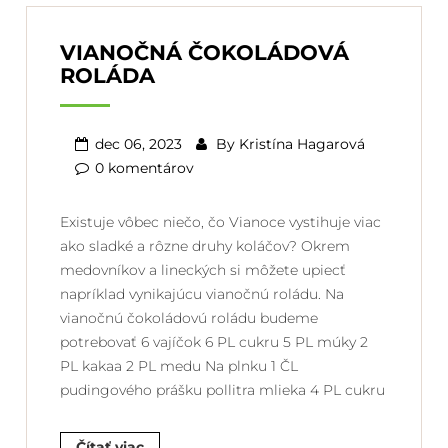
VIANOČNÁ ČOKOLÁDOVÁ
ROLÁDA
dec 06, 2023
By
Kristína Hagarová
0 komentárov
Existuje vôbec niečo, čo Vianoce vystihuje viac
ako sladké a rôzne druhy koláčov? Okrem
medovníkov a lineckých si môžete upiecť
napríklad vynikajúcu vianočnú roládu. Na
vianočnú čokoládovú roládu budeme
potrebovať 6 vajíčok 6 PL cukru 5 PL múky 2
PL kakaa 2 PL medu Na plnku 1 ČL
pudingového prášku pollitra mlieka 4 PL cukru
Čítať viac