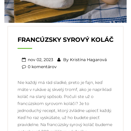
FRANCÚZSKY SYROVÝ KOLÁČ
nov 02, 2023
By
Kristína Hagarová
0 komentárov
Nie každý má rád sladké, preto je fajn, keď
máte v rukáve aj skvelý tromf, ako je napríklad
koláč na slaný spôsob. Počuli ste už o
francúzskom syrovom koláči? Je to
jednoduchý recept, ktorý zvládne upiecť každý.
Keď ho raz vyskúšate, už ho budete piecť
pravidelne. Na francúzsky syrový koláč budeme