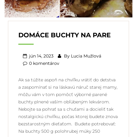
DOMÁCE BUCHTY NA PARE
jún 14, 2023
By
Lucia Mužlová
0 komentárov
Ak sa túžite aspoň na chvíľku vrátiť do detstva
a zaspomínať si na láskavú náruč starej mamy,
môžu vám v tom pomôcť výborné parené
buchty plnené vaším obľúbeným lekvárom.
Nebojte sa pohrať sa s chuťami a docieliť tak
nostalgickú chvíľku, počas ktorej budete znova
bezstarostným dieťaťom. Budete potrebovať:
Na buchty 500 g polohrubej múky 250