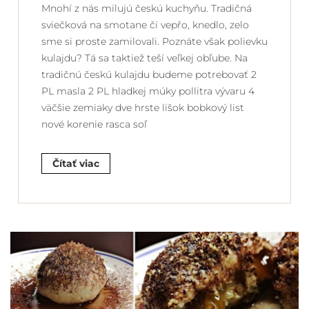
Mnohí z nás milujú českú kuchyňu. Tradičná
sviečková na smotane či vepřo, knedlo, zelo
sme si proste zamilovali. Poznáte však polievku
kulajdu? Tá sa taktiež teší veľkej obľube. Na
tradičnú českú kulajdu budeme potrebovať 2
PL masla 2 PL hladkej múky pollitra vývaru 4
väčšie zemiaky dve hrste lišok bobkový list
nové korenie rasca soľ
Čítať viac