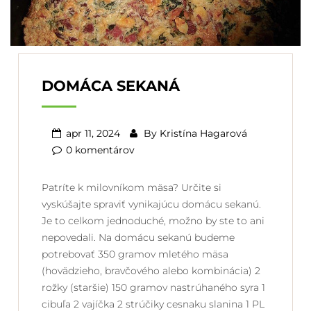
DOMÁCA SEKANÁ
apr 11, 2024
By
Kristína Hagarová
0 komentárov
Patríte k milovníkom mäsa? Určite si
vyskúšajte spraviť vynikajúcu domácu sekanú.
Je to celkom jednoduché, možno by ste to ani
nepovedali. Na domácu sekanú budeme
potrebovať 350 gramov mletého mäsa
(hovädzieho, bravčového alebo kombinácia) 2
rožky (staršie) 150 gramov nastrúhaného syra 1
cibuľa 2 vajíčka 2 strúčiky cesnaku slanina 1 PL