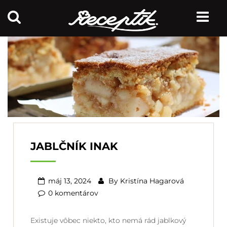
JABLČNÍK INAK
máj 13, 2024
By
Kristína Hagarová
0 komentárov
Existuje vôbec niekto, kto nemá rád jablkový