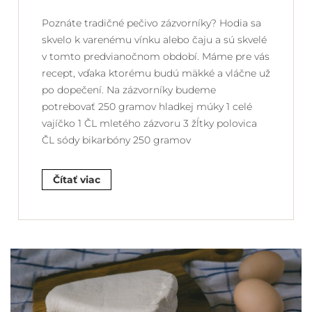
Poznáte tradičné pečivo zázvorníky? Hodia sa
skvelo k varenému vínku alebo čaju a sú skvelé
v tomto predvianočnom období. Máme pre vás
recept, vďaka ktorému budú mäkké a vláčne už
po dopečení. Na zázvorníky budeme
potrebovať 250 gramov hladkej múky 1 celé
vajíčko 1 ČL mletého zázvoru 3 žĺtky polovica
ČL sódy bikarbóny 250 gramov
Čítať viac