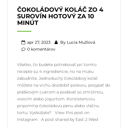
ČOKOLÁDOVÝ KOLÁČ ZO 4
SUROVÍN HOTOVÝ ZA 10
MINÚT
apr 27, 2023
By
Lucia Mužlová
0 komentárov
Všetko, čo budete potrebovať pri tomto
recepte sú 4 ingrediencie, no na múku
zabudnite. Jednoduchý čokoládový koláč
môžete na vrchu dozdobiť polevou, posypať do
práškovým cukrom a podávať so zmrzlinou,
ovocím alebo jogurtom. Konzistenciou
pripomína čokoládovú penu alebo vláčnu
tortu. Vyskúšate? View this post on
Instagram A post shared by East 2 West