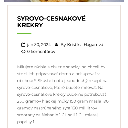
SYROVO-CESNAKOVÉ
KREKRY
jan 30, 2024
By
Kristína Hagarová
0 komentárov
Milujete rýchle a chutné snacky, no chceli by
ste si ich pripravovať doma a nekupovať v
obchode? Skúste tento jednoduchý recept na
syrovo-cesnakové, ktoré budete milovať. Na
syrovo-cesnakové krekry budeme potrebovať
250 gramov hladkej múky 150 gram masla 190
gramov nastrúhaného syra 130 mililitrov
smotany na šľahanie 1 ČL soli 1 ČL mletej
papriky 1