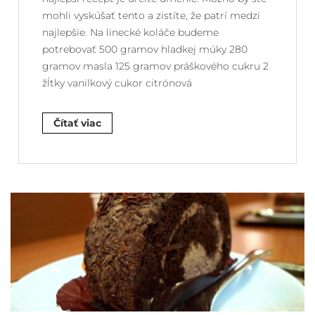
mohli vyskúšať tento a zistíte, že patrí medzi
najlepšie. Na linecké koláče budeme
potrebovať 500 gramov hladkej múky 280
gramov masla 125 gramov práškového cukru 2
žĺtky vanilkový cukor citrónová
Čítať viac