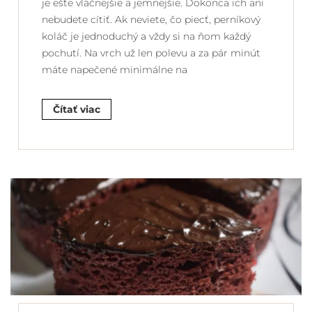
je ešte vláčnejšie a jemnejšie. Dokonca ich ani
nebudete cítiť. Ak neviete, čo piecť, perníkový
koláč je jednoduchý a vždy si na ňom každý
pochutí. Na vrch už len polevu a za pár minút
máte napečené minimálne na
Čítať viac