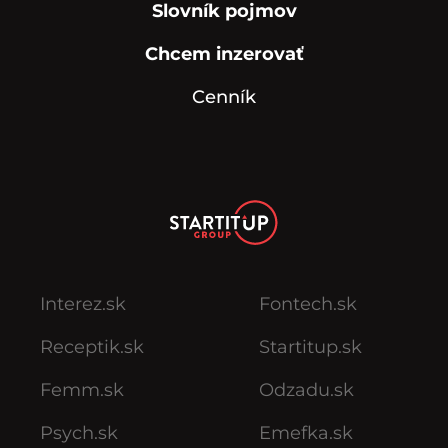
Slovník pojmov
Chcem inzerovať
Cenník
Interez.sk
Fontech.sk
Receptik.sk
Startitup.sk
Femm.sk
Odzadu.sk
Psych.sk
Emefka.sk