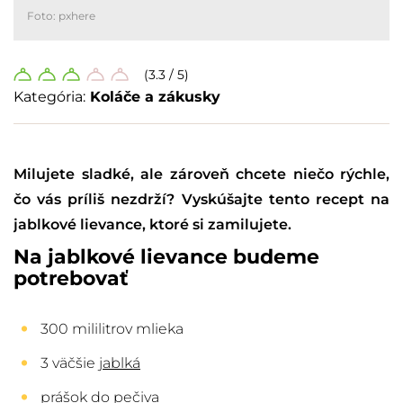
Foto: pxhere
(3.3 / 5)
Kategória:
Koláče a zákusky
Milujete sladké, ale zároveň chcete niečo rýchle,
čo vás príliš nezdrží? Vyskúšajte tento recept na
jablkové lievance, ktoré si zamilujete.
Na jablkové lievance budeme
potrebovať
300 mililitrov mlieka
3 väčšie
jablká
prášok do pečiva