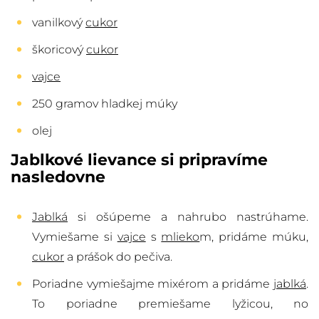
vanilkový
cukor
škoricový
cukor
vajce
250 gramov hladkej múky
olej
Jablkové lievance si pripravíme
nasledovne
Jablká
si ošúpeme a nahrubo nastrúhame.
Vymiešame si
vajce
s
mlieko
m, pridáme múku,
cukor
a prášok do pečiva.
Poriadne vymiešajme mixérom a pridáme
jablká
.
To poriadne premiešame lyžicou, no