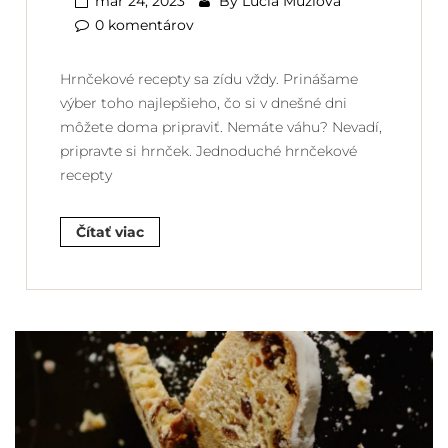
mar 24, 2023
By
Lucia Mužlová
0 komentárov
Hrnčekové recepty sa zídu vždy. Prinášame
výber toho najlepšieho, čo si v dnešné dni
môžete doma pripraviť. Nemáte váhu? Nevadí,
pripravte si hrnček. Jednoduché hrnčekové
recepty
Čítať viac