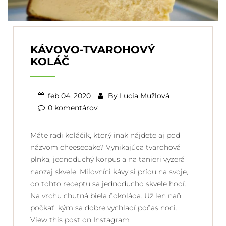
KÁVOVO-TVAROHOVÝ
KOLÁČ
feb 04, 2020
By
Lucia Mužlová
0 komentárov
Máte radi koláčik, ktorý inak nájdete aj pod
názvom cheesecake? Vynikajúca tvarohová
plnka, jednoduchý korpus a na tanieri vyzerá
naozaj skvele. Milovníci kávy si prídu na svoje,
do tohto receptu sa jednoducho skvele hodí.
Na vrchu chutná biela čokoláda. Už len naň
počkať, kým sa dobre vychladí počas noci.
View this post on Instagram