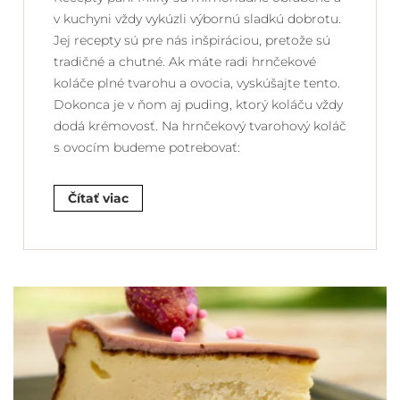
v kuchyni vždy vykúzli výbornú sladkú dobrotu.
Jej recepty sú pre nás inšpiráciou, pretože sú
tradičné a chutné. Ak máte radi hrnčekové
koláče plné tvarohu a ovocia, vyskúšajte tento.
Dokonca je v ňom aj puding, ktorý koláču vždy
dodá krémovosť. Na hrnčekový tvarohový koláč
s ovocím budeme potrebovať:
Čítať viac