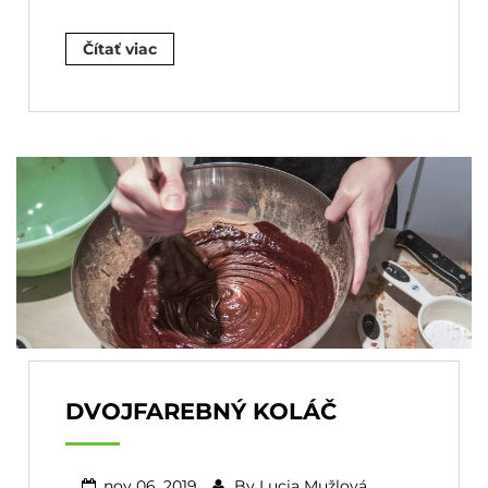
Čítať viac
DVOJFAREBNÝ KOLÁČ
nov 06, 2019
By
Lucia Mužlová