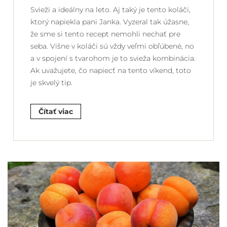
Svieži a ideálny na leto. Aj taký je tento koláči,
ktorý napiekla pani Janka. Vyzeral tak úžasne,
že sme si tento recept nemohli nechať pre
seba. Višne v koláči sú vždy veľmi obľúbené, no
a v spojení s tvarohom je to svieža kombinácia.
Ak uvažujete, čo napiecť na tento víkend, toto
je skvelý tip.
Čítať viac