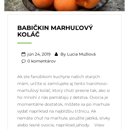
BABIČKIN MARHUĽOVÝ
KOLÁČ
jún 24, 2019
By
Lucia Mužlová
0 komentárov
Ak ste fanúšikom kuchyne našich starých
mám, určite si zamilujete aj tento tvarohovo-
marhuľový koláč, ktorý chutí presne tak, ako si
ho mnohí z nás pamätajú z detstva. Ovocia je
momentálne dostatok, môžete sa po marhule
vydať napríklad na najbližšiu tržnicu. Ak
nemáte chuť na marhule, použite jablká, slivky
alebo lesné ovocie, napríklad jahody. View