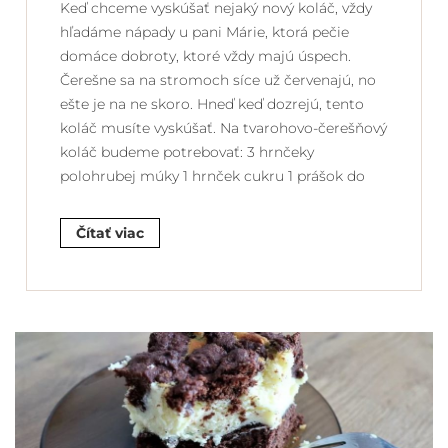
Keď chceme vyskúšať nejaký nový koláč, vždy
hľadáme nápady u pani Márie, ktorá pečie
domáce dobroty, ktoré vždy majú úspech.
Čerešne sa na stromoch síce už červenajú, no
ešte je na ne skoro. Hneď keď dozrejú, tento
koláč musíte vyskúšať. Na tvarohovo-čerešňový
koláč budeme potrebovať: 3 hrnčeky
polohrubej múky 1 hrnček cukru 1 prášok do
Čítať viac