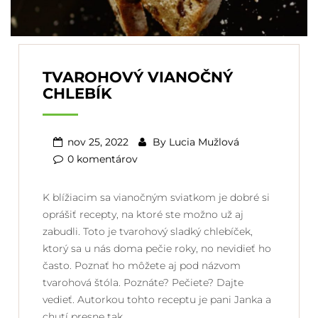
TVAROHOVÝ VIANOČNÝ
CHLEBÍK
nov 25, 2022
By
Lucia Mužlová
0 komentárov
K blížiacim sa vianočným sviatkom je dobré si
oprášiť recepty, na ktoré ste možno už aj
zabudli. Toto je tvarohový sladký chlebíček,
ktorý sa u nás doma pečie roky, no nevidieť ho
často. Poznať ho môžete aj pod názvom
tvarohová štóla. Poznáte? Pečiete? Dajte
vedieť. Autorkou tohto receptu je pani Janka a
chutí presne tak,