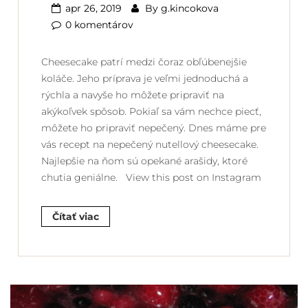
apr 26, 2019
By
g.kincokova
0 komentárov
Cheesecake patrí medzi čoraz obľúbenejšie
koláče. Jeho príprava je veľmi jednoduchá a
rýchla a navyše ho môžete pripraviť na
akýkoľvek spôsob. Pokiaľ sa vám nechce piecť,
môžete ho pripraviť nepečený. Dnes máme pre
vás recept na nepečený nutellový cheesecake.
Najlepšie na ňom sú opekané arašidy, ktoré
chutia geniálne. View this post on Instagram
Čítať viac