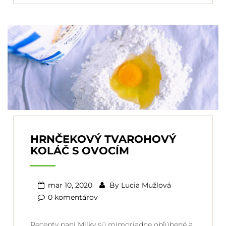
HRNČEKOVÝ TVAROHOVÝ
KOLÁČ S OVOCÍM
mar 10, 2020
By
Lucia Mužlová
0 komentárov
Recepty pani Milky sú mimoriadne obľúbené a