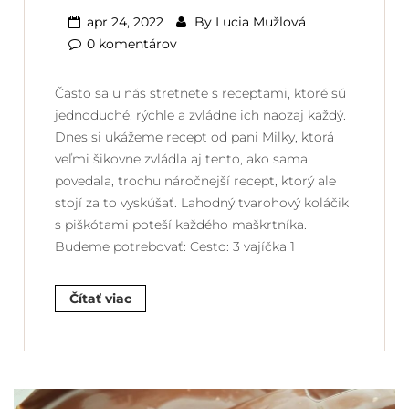
apr 24, 2022
By
Lucia Mužlová
0 komentárov
Často sa u nás stretnete s receptami, ktoré sú
jednoduché, rýchle a zvládne ich naozaj každý.
Dnes si ukážeme recept od pani Milky, ktorá
veľmi šikovne zvládla aj tento, ako sama
povedala, trochu náročnejší recept, ktorý ale
stojí za to vyskúšať. Lahodný tvarohový koláčik
s piškótami poteší každého maškrtníka.
Budeme potrebovať: Cesto: 3 vajíčka 1
Čítať viac