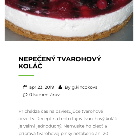
NEPEČENÝ TVAROHOVÝ
KOLÁČ
apr 23, 2019
By
g.kincokova
0 komentárov
Prichádza čas na osviežujúce tvarohové
dezerty. Recept na tento fajný tvarohový koláč
je veľmi jednoduchý. Nemusíte ho piecť a
príprava tvarohovej plnky nezaberie ani 20