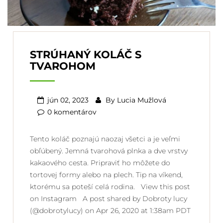
STRÚHANÝ KOLÁČ S
TVAROHOM
jún 02, 2023
By
Lucia Mužlová
0 komentárov
Tento koláč poznajú naozaj všetci a je veľmi
obľúbený. Jemná tvarohová plnka a dve vrstvy
kakaového cesta. Pripraviť ho môžete do
tortovej formy alebo na plech. Tip na víkend,
ktorému sa poteší celá rodina. View this post
on Instagram A post shared by Dobroty lucy
(@dobrotylucy) on Apr 26, 2020 at 1:38am PDT