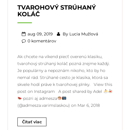
TVAROHOVÝ STRÚHANÝ
KOLÁČ
aug 09, 2019
By
Lucia Mužlová
0 komentárov
Ak chcete na víkend piecť overenú klasiku,
tvarohový strúhaný koláč pozná zrejme každý.
Je populárny a nepoznám nikoho, kto by ho
nemal rád. Strúhané cesto je klasika, ktorá sa
skvele hodí práve k tvarohovej plnky. View this
post on Instagram A post shared by Adel
pozri aj admesza
(@admesza.varimslaskou) on Mar 6, 2018
Čítať viac