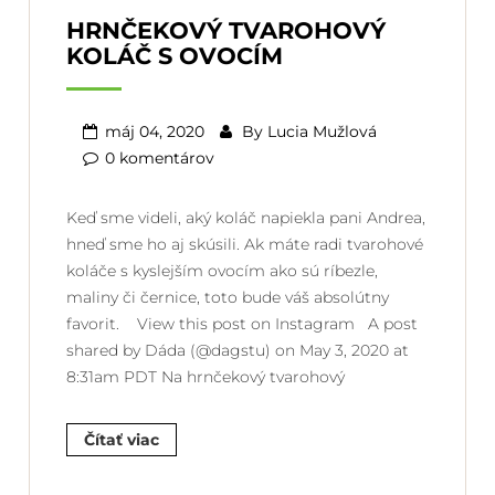
HRNČEKOVÝ TVAROHOVÝ
KOLÁČ S OVOCÍM
máj 04, 2020
By
Lucia Mužlová
0 komentárov
Keď sme videli, aký koláč napiekla pani Andrea,
hneď sme ho aj skúsili. Ak máte radi tvarohové
koláče s kyslejším ovocím ako sú ríbezle,
maliny či černice, toto bude váš absolútny
favorit. View this post on Instagram A post
shared by Dáda (@dagstu) on May 3, 2020 at
8:31am PDT Na hrnčekový tvarohový
Čítať viac