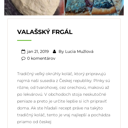
VALAŠSKÝ FRGÁL
jan 21, 2019
By
Lucia Mužlová
0 komentárov
Tradičný veľký okrúhly koláč, ktorý pripravujú
najmä naši susedia z Českej republiky. Plnky sú
rôzne, od tvarohovej, cez orechovú, makovú až
po lekvárovú. V obchodoch stoja neskutočné
peniaze a preto je určite lepšie si ich pripraviť
doma. Ak ste hľadali recept práve na takýto
tradičný koláč, tento je vraj najlepší a pochádza
priamo od českej