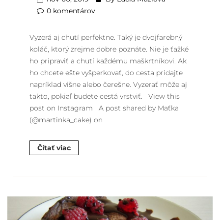
0 komentárov
Vyzerá aj chutí perfektne. Taký je dvojfarebný
koláč, ktorý zrejme dobre poznáte. Nie je ťažké
ho pripraviť a chutí každému maškrtníkovi. Ak
ho chcete ešte vyšperkovať, do cesta pridajte
napríklad višne alebo čerešne. Vyzerať môže aj
takto, pokiaľ budete cestá vrstviť. View this
post on Instagram A post shared by Maťka
(@martinka_cake) on
Čítať viac