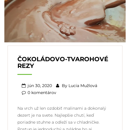
ČOKOLÁDOVO-TVAROHOVÉ
REZY
jún 30, 2020
By
Lucia Mužlová
0 komentárov
Na vrch už len ozdobiť malinami a dokonalý
dezert je na svete. Najlepšie chutí, keď
poriadne stuhne a odleží sa v chladničke.
Postup je jednoduchý a zvládne ho aj