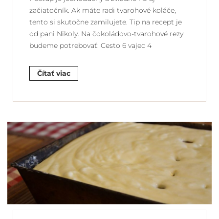
začiatočník. Ak máte radi tvarohové koláče,
tento si skutočne zamilujete. Tip na recept je
od pani Nikoly. Na čokoládovo-tvarohové rezy
budeme potrebovať: Cesto 6 vajec 4
Čítať viac