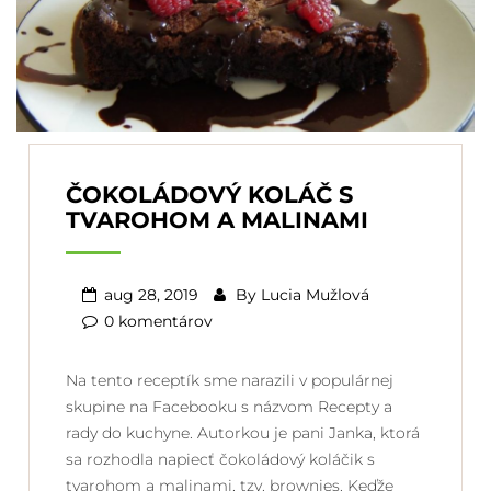
ČOKOLÁDOVÝ KOLÁČ S
TVAROHOM A MALINAMI
aug 28, 2019
By
Lucia Mužlová
0 komentárov
Na tento receptík sme narazili v populárnej
skupine na Facebooku s názvom Recepty a
rady do kuchyne. Autorkou je pani Janka, ktorá
sa rozhodla napiecť čokoládový koláčik s
tvarohom a malinami, tzv. brownies. Keďže