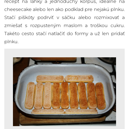
recept na ľahký a jednoduchý korpus, ideálne na
cheesecake alebo len ako podklad pre nejakú plnku.
Stačí piškóty podrviť v sáčku alebo rozmixovať a
zmiešať s rozpusteným maslom a troškou cukru.
Takéto cesto stačí natlačiť do formy a už len pridať
plnku.