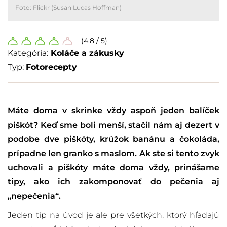
Foto: Flickr (Susan Lucas Hoffman)
(4.8 / 5)
Kategória:
Koláče a zákusky
Typ:
Fotorecepty
Máte doma v skrinke vždy aspoň jeden balíček
piškót? Keď sme boli menší, stačil nám aj dezert v
podobe dve piškóty, krúžok banánu a čokoláda,
prípadne len granko s maslom. Ak ste si tento zvyk
uchovali a piškóty máte doma vždy, prinášame
tipy, ako ich zakomponovať do pečenia aj
„nepečenia“.
Jeden tip na úvod je ale pre všetkých, ktorý hľadajú