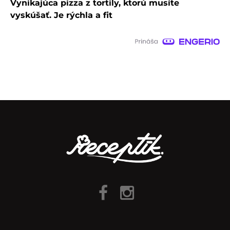
Vynikajúca pizza z tortily, ktorú musíte
vyskúšať. Je rýchla a fit