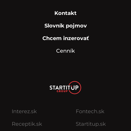
Kontakt
Slovník pojmov
Chcem inzerovať
Cenník
Interez.sk
Fontech.sk
Receptik.sk
Startitup.sk