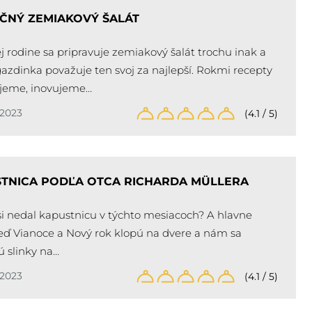
ČNÝ ZEMIAKOVÝ ŠALÁT
j rodine sa pripravuje zemiakový šalát trochu inak a
azdinka považuje ten svoj za najlepší. Rokmi recepty
ujeme, inovujeme…
/2023
(4.1 / 5)
TNICA PODĽA OTCA RICHARDA MÜLLERA
si nedal kapustnicu v týchto mesiacoch? A hlavne
keď Vianoce a Nový rok klopú na dvere a nám sa
ú slinky na…
/2023
(4.1 / 5)