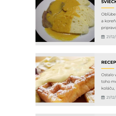
SVIEČ
Obľúben
a koreň
priprav
21/12
RECEP
Ostalo 
toho mô
koláču,
21/12