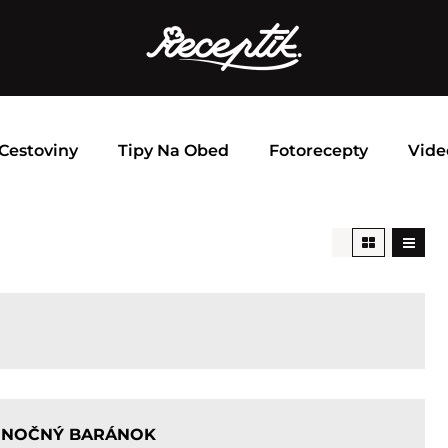
Cestoviny
Tipy Na Obed
Fotorecepty
Vide
ONOČNÝ BARÁNOK