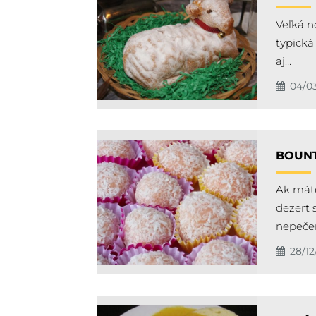
Veľká n
typická
aj…
04/0
BOUNT
Ak máte
dezert 
nepeče
28/12