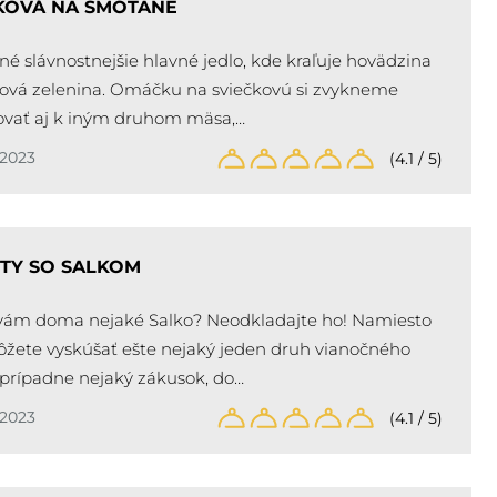
KOVÁ NA SMOTANE
é slávnostnejšie hlavné jedlo, kde kraľuje hovädzina
ová zelenina. Omáčku na sviečkovú si zvykneme
ovať aj k iným druhom mäsa,…
/2023
(4.1 / 5)
TY SO SALKOM
vám doma nejaké Salko? Neodkladajte ho! Namiesto
žete vyskúšať ešte nejaký jeden druh vianočného
 prípadne nejaký zákusok, do…
/2023
(4.1 / 5)