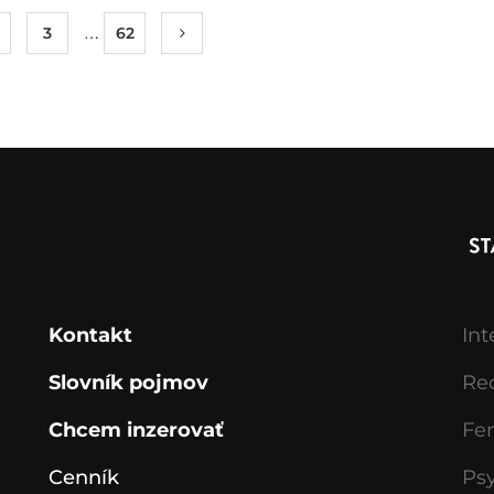
…
3
62
Kontakt
Int
Slovník pojmov
Rec
Chcem inzerovať
Fe
Cenník
Ps