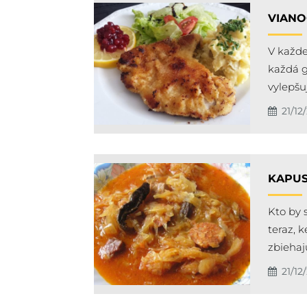
VIANO
V každe
každá g
vylepš
21/12
KAPUS
Kto by 
teraz, 
zbiehaj
21/12