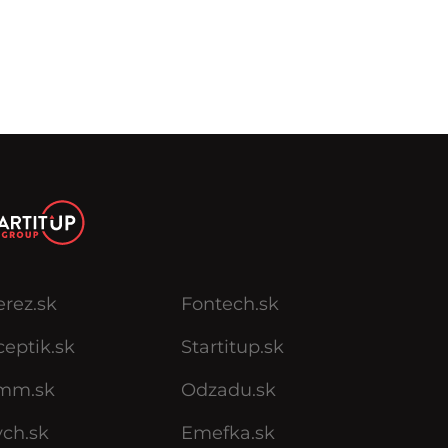
erez.sk
Fontech.sk
eptik.sk
Startitup.sk
mm.sk
Odzadu.sk
ych.sk
Emefka.sk