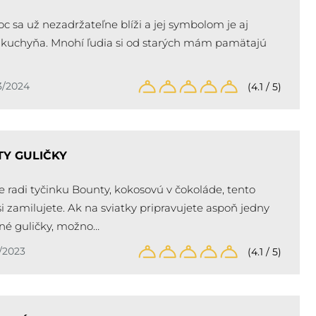
oc sa už nezadržateľne blíži a jej symbolom je aj
 kuchyňa. Mnohí ľudia si od starých mám pamätajú
3/2024
(4.1 / 5)
Y GULIČKY
 radi tyčinku Bounty, kokosovú v čokoláde, tento
si zamilujete. Ak na sviatky pripravujete aspoň jedny
né guličky, možno…
/2023
(4.1 / 5)