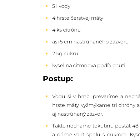
5 l vody
4 hrste čerstvej mäty
4 ks citrónu
asi 5 cm nastrúhaného zázvoru
2 kg cukru
kyselina citrónová podľa chuti
Postup:
Vodu si v hrnci prevaríme a nech
hrste mäty, vyžmýkame tri citróny a
aj nastrúhaný zázvor.
Takto necháme tekutinu postáť 48 
a dáme variť spolu s cukrom. Kyse