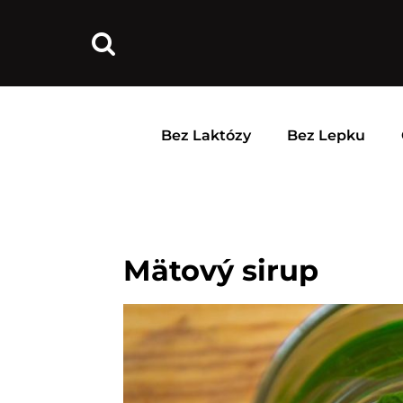
Bez Laktózy
Bez Lepku
Mätový sirup