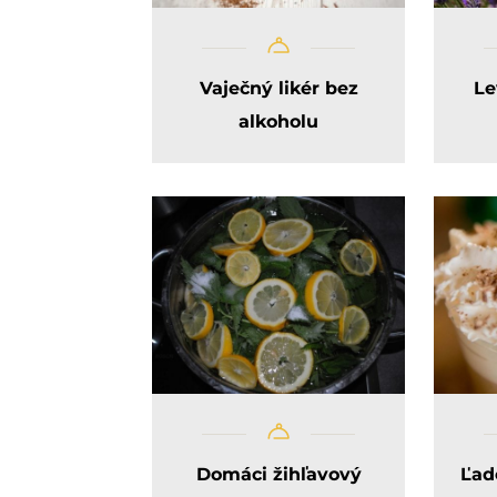
Vaječný likér bez
Le
alkoholu
Domáci žihľavový
Ľad