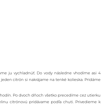
áme ju vychladnúť. Do vody následne vhodíme asi 4
 jeden citrón si nakrájame na tenké kolieska. Pridáme
hodín. Po dvoch dňoch všetko precedíme cez utierku
linu citrónovú pridávame podľa chuti. Privedieme k