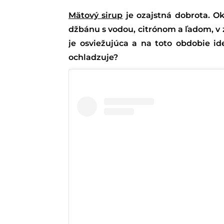
Mätový sirup
je ozajstná dobrota. Ok
džbánu s vodou, citrónom a ľadom, v
je osviežujúca a na toto obdobie id
ochladzuje?