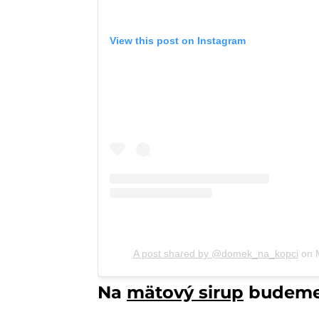
View this post on Instagram
A post shared by @domek_na_kopci
on
Na
mätový sirup
budeme 