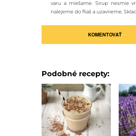
varu a miešame. Sirup nesmie vri
nalejeme do fliaš a uzavrieme. Skl
KOMENTOVAŤ
Podobné recepty: