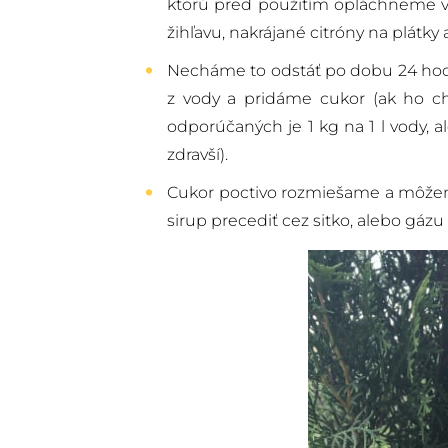
ktorú pred použitím opláchneme vo
žihľavu, nakrájané citróny na plátky 
Necháme to odstáť po dobu 24 hodín
z vody a pridáme cukor (ak ho ch
odporúčaných je 1 kg na 1 l vody, al
zdravší).
Cukor poctivo rozmiešame a môžeme
sirup precediť cez sitko, alebo gázu 