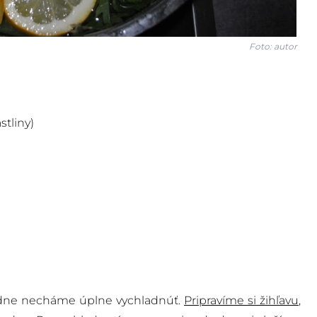
Foto: autor
stliny)
sledne necháme úplne vychladnúť.
Pripravíme si žihľavu
,