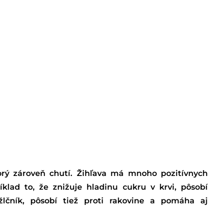
torý zároveň chutí. Žihľava má mnoho pozitívnych
klad to, že znižuje hladinu cukru v krvi, pôsobí
lčník, pôsobí tiež proti rakovine a pomáha aj