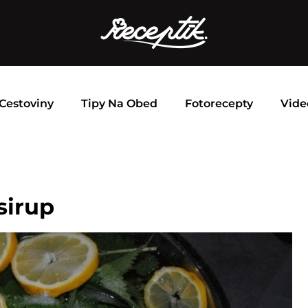
Cestoviny
Tipy Na Obed
Fotorecepty
Vide
sirup