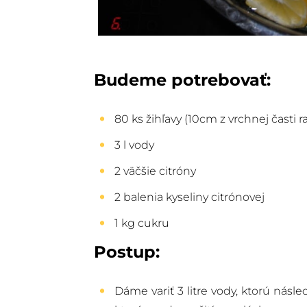
Budeme potrebovať:
80 ks žihľavy (10cm z vrchnej časti ra
3 l vody
2 väčšie citróny
2 balenia kyseliny citrónovej
1 kg cukru
Postup:
Dáme variť 3 litre vody, ktorú ná