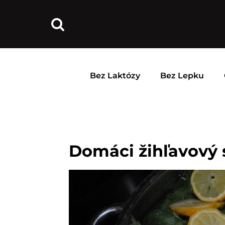
Bez Laktózy
Bez Lepku
Domáci žihľavový 