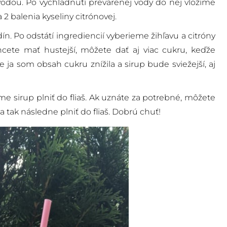
dou. Po vychladnutí prevarenej vody do nej vložíme
a 2 balenia kyseliny citrónovej.
. Po odstátí ingrediencií vyberieme žihľavu a citróny
cete mať hustejší, môžete dať aj viac cukru, keďže
e ja som obsah cukru znížila a sirup bude sviežejší, aj
 sirup plniť do fliaš. Ak uznáte za potrebné, môžete
a tak následne plniť do fliaš. Dobrú chuť!