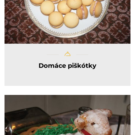
Domáce piškótky