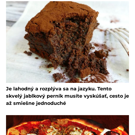
Je lahodný a rozplýva sa na jazyku. Tento
skvelý jablkový perník musíte vyskúšať, cesto je
až smiešne jednoduché