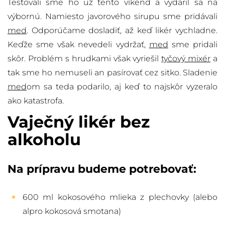
Testovali sme ho už tento víkend a vydaril sa na
výbornú. Namiesto javorového sirupu sme pridávali
med
. Odporúčame dosladiť, až keď likér vychladne.
Keďže sme však nevedeli vydržať,
med
sme pridali
skôr. Problém s hrudkami však vyriešil
tyčový mixér
a
tak sme ho nemuseli an pasírovať cez sitko. Sladenie
med
om sa teda podarilo, aj keď to najskôr vyzeralo
ako katastrofa.
Vaječný likér bez
alkoholu
Na prípravu budeme potrebovať:
600 ml kokosového mlieka z plechovky (alebo
alpro kokosová smotana)