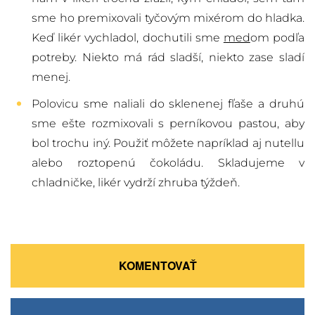
sme ho premixovali tyčovým mixérom do hladka.
Keď likér vychladol, dochutili sme
med
om podľa
potreby. Niekto má rád sladší, niekto zase sladí
menej.
Polovicu sme naliali do sklenenej fľaše a druhú
sme ešte rozmixovali s perníkovou pastou, aby
bol trochu iný. Použiť môžete napríklad aj nutellu
alebo roztopenú čokoládu. Skladujeme v
chladničke, likér vydrží zhruba týždeň.
KOMENTOVAŤ