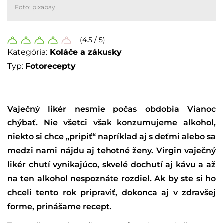
Foto: pixabay
(4.5 / 5)
Kategória:
Koláče a zákusky
Typ:
Fotorecepty
Vaječný likér nesmie počas obdobia Vianoc
chýbať. Nie všetci však konzumujeme alkohol,
niekto si chce „pripiť“ napríklad aj s deťmi alebo sa
med
zi nami nájdu aj tehotné ženy. Virgin vaječný
likér chutí vynikajúco, skvelé dochutí aj kávu a až
na ten alkohol nespoznáte rozdiel. Ak by ste si ho
chceli tento rok pripraviť, dokonca aj v zdravšej
forme, prinášame recept.