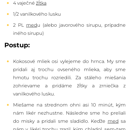
4 vaječné
žĺtka
1/2 vanilkového lusku
2 PL
med
u (alebo javorového sirupu, prípadne
iného sirupu)
Postup:
Kokosové mliek osi vylejeme do hrnca. My sme
pridali aj trochu ovseného mlieka, aby sme
hmotu trochu rozriedili. Za stáleho miešania
zohrievame a pridáme žĺtky a zrniečka z
vanilkového lusku.
Miešame na strednom ohni asi 10 minút, kým
nám likér nezhustne. Následne sme ho preliali
do misky a pridali sme sladidlo. Keďže
med
sa
nám v likéri trochu zrazil, kým chladol, sem-tam