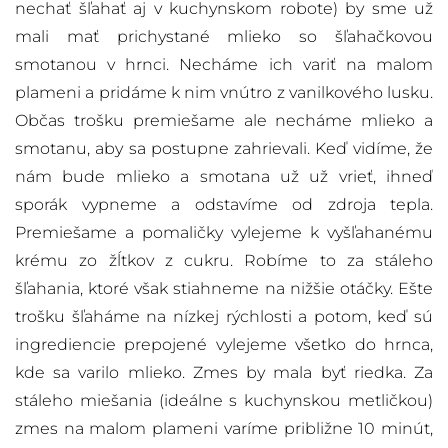
nechať šľahať aj v kuchynskom robote) by sme už
mali mať prichystané mlieko so šľahačkovou
smotanou v hrnci. Necháme ich variť na malom
plameni a pridáme k nim vnútro z vanilkového lusku.
Občas trošku premiešame ale necháme mlieko a
smotanu, aby sa postupne zahrievali. Keď vidíme, že
nám bude mlieko a smotana už už vrieť, ihneď
sporák vypneme a odstavíme od zdroja tepla.
Premiešame a pomaličky vylejeme k vyšľahanému
krému zo žĺtkov z cukru. Robíme to za stáleho
šľahania, ktoré však stiahneme na nižšie otáčky. Ešte
trošku šľaháme na nízkej rýchlosti a potom, keď sú
ingrediencie prepojené vylejeme všetko do hrnca,
kde sa varilo mlieko. Zmes by mala byť riedka. Za
stáleho miešania (ideálne s kuchynskou metličkou)
zmes na malom plameni varíme približne 10 minút,