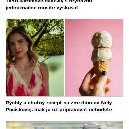
Tieto karfiolové halušky s bryndzou
jednoznačne musíte vyskúšať
Rýchly a chutný recept na zmrzlinu od Nely
Pociskovej. Inak ju už pripravovať nebudete