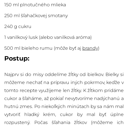
150 ml plnotučného mlieka
250 ml šľahačkovej smotany
240 g cukru
1 vanilkový lusk (alebo vanilková aróma)
500 ml bieleho rumu (môže byť aj
brandy
)
Postup:
Najprv si do misy oddelíme žĺtky od bielkov. Bielky si
môžeme nechať na prípravu iných pokrmov, keďže v
tomto recepte využijeme len žĺtky. K žĺtkom pridáme
cukor a šľaháme, až pokiaľ nevytvoríme nadýchanú a
hutnú zmes. Po niekoľkých minútach by sa nám mal
vytvoriť hladký krém, cukor by mal byť úplne
rozpustený. Počas šľahania žĺtkov (môžeme ich