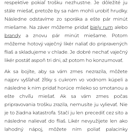
respektíve pokiaľ trošku nezhustne. Je dôležité ju
stále miešať, pretože by sa nám mohli urobiť hrudky.
Následne odstavíme zo sporáka a ešte pár minút
miešame. Na záver môžeme pridať
biely rum
alebo
brandy
a znovu pár minút miešame. Potom
môžeme hotový vaječný likér naliať do pripravených
fliaš a skladujeme v chlade. Je dobré nechať vaječný
likér postáť aspoň tri dni, až potom ho konzumovať.
Ak sa bojíte, aby sa vám zmes nezrazila, môžete
najprv vyšľahať žĺtky s cukrom vo vodnom kúpeli a
následne k nim pridať horúce mlieko so smotanou a
ešte chvíľu miešať. Ak sa vám zmes počas
pripravovania trošku zrazila, nemusíte ju vylievať. Nie
je to žiadna katastrofa. Stačí ju len precediť cez sito a
následne nalievať do fliaš. Likér nevyužijete len ako
lahodný nápoj, môžete ním poliať palacinky