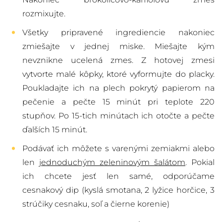
rozmixujte.
Všetky pripravené ingrediencie nakoniec
zmiešajte v jednej miske. Miešajte kým
nevznikne ucelená zmes. Z hotovej zmesi
vytvorte malé kôpky, ktoré vyformujte do placky.
Poukladajte ich na plech pokrytý papierom na
pečenie a pečte 15 minút pri teplote 220
stupňov. Po 15-tich minútach ich otočte a pečte
ďalších 15 minút.
Podávať ich môžete s varenými zemiakmi alebo
len
jednoduchým zeleninovým šalátom
. Pokiaľ
ich chcete jesť len samé, odporúčame
cesnakový dip (kyslá smotana, 2 lyžice horčice, 3
strúčiky cesnaku, soľ a čierne korenie)