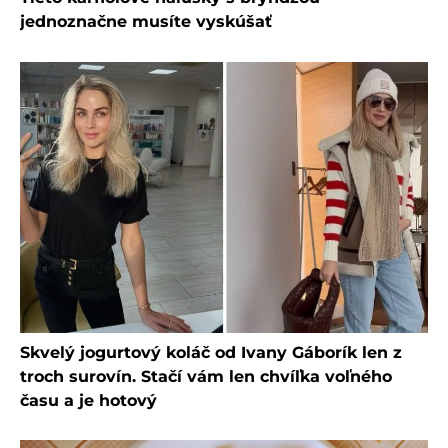
jednoznačne musíte vyskúšať
Skvelý jogurtový koláč od Ivany Gáborík len z
troch surovín. Stačí vám len chvíľka voľného
času a je hotový