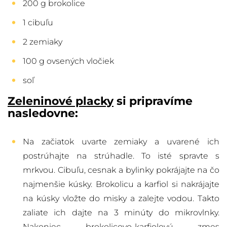
200 g brokolice
1 cibuľu
2 zemiaky
100 g ovsených vločiek
soľ
Zeleninové placky
si pripravíme
nasledovne:
Na začiatok uvarte zemiaky a uvarené ich
postrúhajte na strúhadle. To isté spravte s
mrkvou. Cibuľu, cesnak a bylinky pokrájajte na čo
najmenšie kúsky. Brokolicu a karfiol si nakrájajte
na kúsky vložte do misky a zalejte vodou. Takto
zaliate ich dajte na 3 minúty do mikrovlnky.
Nakoniec brokolicovo-karfiolovú zmes