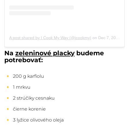
A post shared by I Cook My Way (@icookmy)
on
Dec 7, 2018 at 4:52am PST
Na
zeleninové placky
budeme
potrebovať:
200 g karfiolu
1 mrkvu
2 strúčiky cesnaku
čierne korenie
3 lyžice olivového oleja