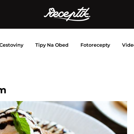
Cestoviny
Tipy Na Obed
Fotorecepty
Vide
om