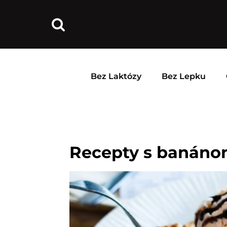
Bez Laktózy
Bez Lepku
Recepty s banán