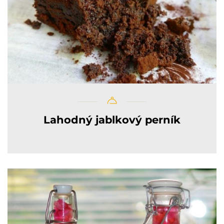
Lahodný jablkový perník