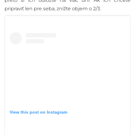
preto si ich odložte na viac dní. Ak ich chcete
pripraviť len pre seba, znížte objem o 2/3.
View this post on Instagram