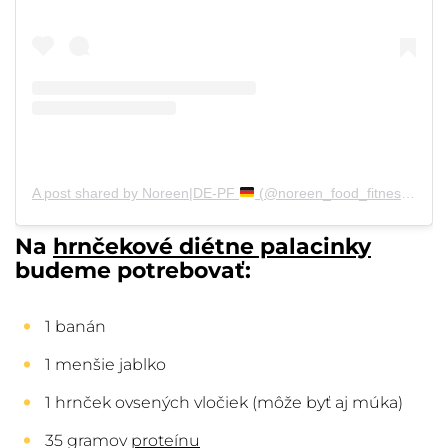
A post shared by Noreen|DE-PF
(@noreen_food_fitness)
on
S
Na
hrnčekové diétne palacinky
budeme potrebovať:
1 banán
1 menšie jablko
1 hrnček ovsených vločiek (môže byť aj múka)
35 gramov
proteínu