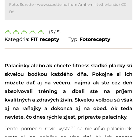
Foto:
Suzette - www.suzette.nu from Arnhem, Netherlands
/
CC
BY
(5 / 5)
Kategória:
FIT recepty
Typ:
Fotorecepty
Palacinky alebo ak chcete fitness sladké placky sú
skvelou bodkou každého dňa. Pokojne si ich
môžete dať aj na večeru, najmä ak ste cez deň
absolvovali tréning a dbali ste na príjem
kvalitných a zdravých živín. Skvelou voľbou sú však
aj na raňajky a dokonca aj na obed. Ak teda
neviete, čo dnes rýchle zjesť, pripravte palacinky.
Tento pomer surovín vystačí na niekoľko palaciniek,