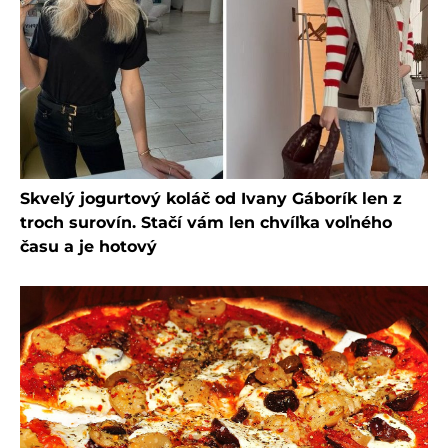
Skvelý jogurtový koláč od Ivany Gáborík len z
troch surovín. Stačí vám len chvíľka voľného
času a je hotový