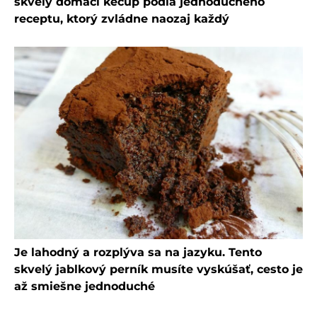
skvelý domáci kečup podľa jednoduchého
receptu, ktorý zvládne naozaj každý
Je lahodný a rozplýva sa na jazyku. Tento
skvelý jablkový perník musíte vyskúšať, cesto je
až smiešne jednoduché