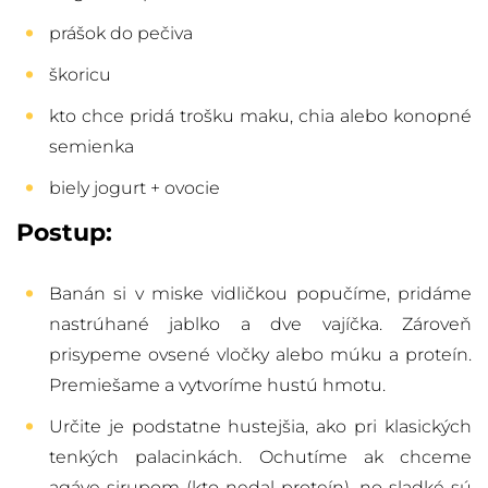
prášok do pečiva
škoricu
kto chce pridá trošku maku, chia alebo konopné
semienka
biely jogurt + ovocie
Postup:
Banán si v miske vidličkou popučíme, pridáme
nastrúhané jablko a dve vajíčka. Zároveň
prisypeme ovsené vločky alebo múku a proteín.
Premiešame a vytvoríme hustú hmotu.
Určite je podstatne hustejšia, ako pri klasických
tenkých palacinkách. Ochutíme ak chceme
agáve sirupom (kto nedal proteín), no sladké sú