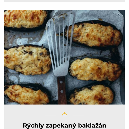
Rýchly zapekaný baklažán