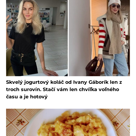
Skvelý jogurtový koláč od Ivany Gáborík len z
troch surovín. Stačí vám len chvíľka voľného
času a je hotový