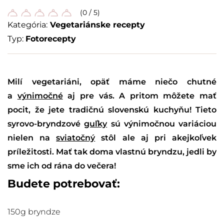
(0 / 5)
Kategória:
Vegetariánske recepty
Typ:
Fotorecepty
Milí vegetariáni, opäť máme niečo chutné
a
výnimočné
aj pre vás. A pritom môžete mať
pocit, že jete tradičnú slovenskú kuchyňu! Tieto
syrovo-bryndzové
guľky
sú výnimočnou variáciou
nielen na
sviatočný
stôl ale aj pri akejkoľvek
príležitosti. Mať tak doma vlastnú bryndzu, jedli by
sme ich od rána do večera!
Budete potrebovať:
150g bryndze