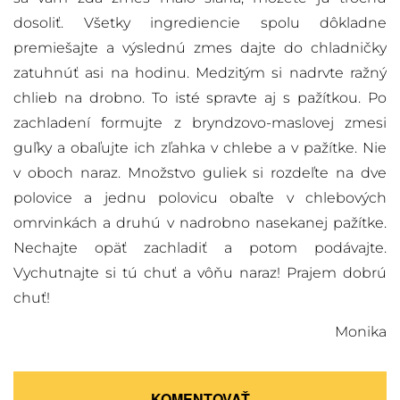
dosoliť. Všetky ingrediencie spolu dôkladne
premiešajte a výslednú zmes dajte do chladničky
zatuhnúť asi na hodinu. Medzitým si nadrvte ražný
chlieb na drobno. To isté spravte aj s pažítkou. Po
zachladení formujte z bryndzovo-maslovej zmesi
guľky a obaľujte ich zľahka v chlebe a v pažítke. Nie
v oboch naraz. Množstvo guliek si rozdeľte na dve
polovice a jednu polovicu obaľte v chlebových
omrvinkách a druhú v nadrobno nasekanej pažítke.
Nechajte opäť zachladiť a potom podávajte.
Vychutnajte si tú chuť a vôňu naraz! Prajem dobrú
chuť!
Monika
KOMENTOVAŤ