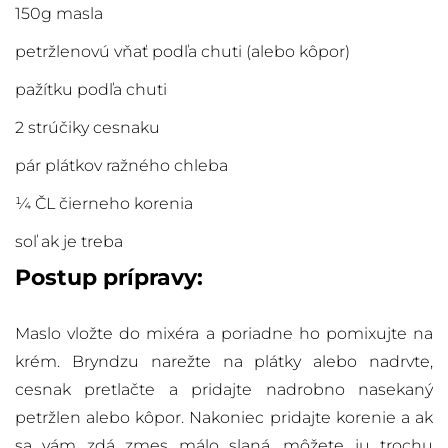
150g masla
petržlenovú vňať podľa chuti (alebo kôpor)
pažítku podľa chuti
2 strúčiky cesnaku
pár plátkov ražného chleba
¼ ČL čierneho korenia
soľ ak je treba
Postup prípravy:
Maslo vložte do mixéra a poriadne ho pomixujte na
krém. Bryndzu narežte na plátky alebo nadrvte,
cesnak pretlačte a pridajte nadrobno nasekaný
petržlen alebo kôpor. Nakoniec pridajte korenie a ak
sa vám zdá zmes málo slaná, môžete ju trochu