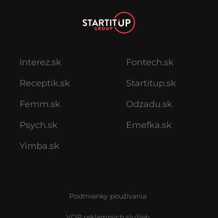
Interez.sk
Fontech.sk
Receptik.sk
Startitup.sk
Femm.sk
Odzadu.sk
Psych.sk
Emefka.sk
Yimba.sk
Podmienky používania
VOP reklamných služieb