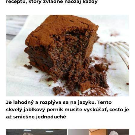
receptu, ktorý zvládne naozaj každý
Je lahodný a rozplýva sa na jazyku. Tento
skvelý jablkový perník musíte vyskúšať, cesto je
až smiešne jednoduché