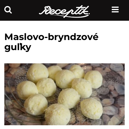
Maslovo-bryndzové
guľky