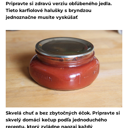
Pripravte si zdravú verziu obľúbeného jedla.
Tieto karfiolové halušky s bryndzou
jednoznačne musíte vyskúšať
Skvelá chuť a bez zbytočných éčok. Pripravte si
skvelý domáci kečup podľa jednoduchého
receptu, ktorý zvládne naozaj každý