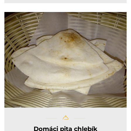
Domáci pita chlebík