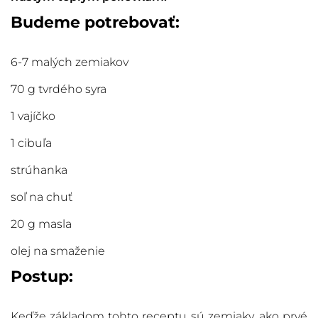
Budeme potrebovať:
6-7 malých zemiakov
70 g tvrdého syra
1 vajíčko
1 cibuľa
strúhanka
soľ na chuť
20 g masla
olej na smaženie
Postup:
Keďže základom tohto receptu sú
zemiaky
, ako prvé