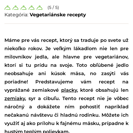
(5 / 5)
Kategória:
Vegetariánske recepty
Máme pre vás recept, ktorý sa traduje po svete už
niekoľko rokov. Je veľkým lákadlom nie len pre
milovníkov jedla, ale hlavne pre vegetariánov,
ktorí si tu prídu na svoje. Toto obľúbené jedlo
neobsahuje ani kúsok mäsa, no zasýti vás
poriadne! Predstavujeme vám recept na
vyprážané zemiakové
placky
, ktoré obsahujú len
zemiaky
, syr a cibuľu. Tento recept nie je vôbec
náročný a dokážete ním pohostiť napríklad
nečakanú návštevu či hladnú rodinku. Môžete ich
využiť aj ako prílohu k fajnému mäsku, prípadne k
hustým teplým polievkam.