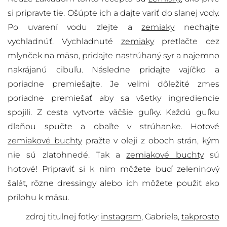
si pripravte tie. Ošúpte ich a dajte variť do slanej vody.
Po uvarení vodu zlejte a
zemiaky
nechajte
vychladnúť. Vychladnuté
zemiaky
pretlačte cez
mlynček na mäso, pridajte nastrúhaný syr a najemno
nakrájanú cibuľu. Následne pridajte vajíčko a
poriadne premiešajte. Je veľmi dôležité zmes
poriadne premiešať aby sa všetky ingrediencie
spojili. Z cesta vytvorte väčšie guľky. Každú guľku
dlaňou spučte a obaľte v strúhanke. Hotové
zemiakové buchty
pražte v oleji z oboch strán, kým
nie sú zlatohnedé. Tak a
zemiakové buchty
sú
hotové! Pripraviť si k nim môžete buď zeleninový
šalát, rôzne dressingy alebo ich môžete použiť ako
prílohu k mäsu.
zdroj titulnej fotky:
instagram
, Gabriela,
takprosto