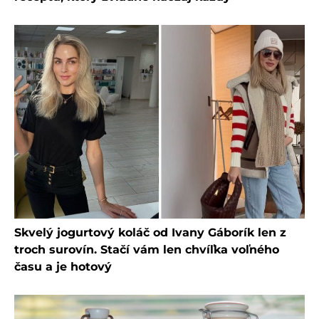
Skvelý jogurtový koláč od Ivany Gáborík len z
troch surovín. Stačí vám len chvíľka voľného
času a je hotový