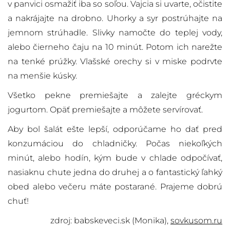
v panvici osmažiť iba so soľou. Vajcia si uvarte, očistite
a nakrájajte na drobno. Uhorky a syr postrúhajte na
jemnom strúhadle. Slivky namočte do teplej vody,
alebo čierneho čaju na 10 minút. Potom ich narežte
na tenké prúžky. Vlašské orechy si v miske podrvte
na menšie kúsky.
Všetko pekne premiešajte a zalejte gréckym
jogurtom. Opäť premiešajte a môžete servírovať.
Aby bol šalát ešte lepší, odporúčame ho dať pred
konzumáciou do chladničky. Počas niekoľkých
minút, alebo hodín, kým bude v chlade odpočívať,
nasiaknu chute jedna do druhej a o fantastický ľahký
obed alebo večeru máte postarané. Prajeme dobrú
chuť!
zdroj: babskeveci.sk (Monika),
sovkusom.ru