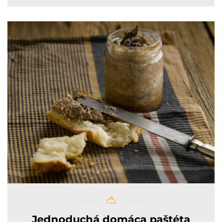
Jednoduchá domáca paštéta