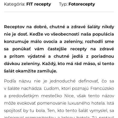
Kategória:
FIT recepty
Typ:
Fotorecepty
Receptov na dobré, chutné a zdravé šaláty nikdy
nie je dosť. Keďže vo všeobecnosti naša populácia
konzumuje málo ovocia a zeleniny, rozhodli sme
sa ponúkať vám častejšie recepty na zdravé
a pritom výdatné a chutné jedlá z poriadnou
dávkou zeleniny. Každý, kto má rád mäso, si tento
šalát okamžite zamiluje.
Podľa názvu nie je jednoduché definovať, čo sa
v šaláte nachádza. Ľuďom, ktorí poznajú Francúzsko
a predovšetkým mestečko Nice, však tento názov
môže evokovať pomenovanie luxusného hotela. Istá
spojitosť by tu bola. Ten, kto tento šalát vymyslel, sa
inšpiroval rozmanitosťou a krásou hotela. Tú pretavil