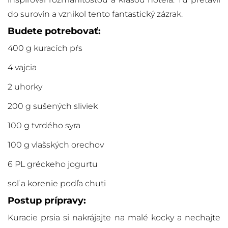
do surovín a vznikol tento fantastický zázrak.
Budete potrebovať:
400 g kuracích pŕs
4 vajcia
2 uhorky
200 g sušených sliviek
100 g tvrdého syra
100 g vlašských orechov
6 PL gréckeho jogurtu
soľ a korenie podľa chuti
Postup prípravy:
Kuracie prsia si nakrájajte na malé kocky a nechajte