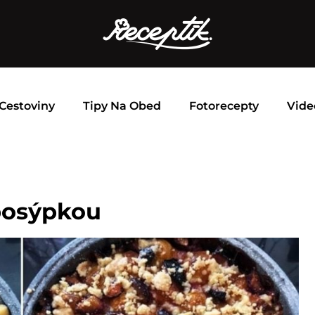
Cestoviny
Tipy Na Obed
Fotorecepty
Vide
posýpkou