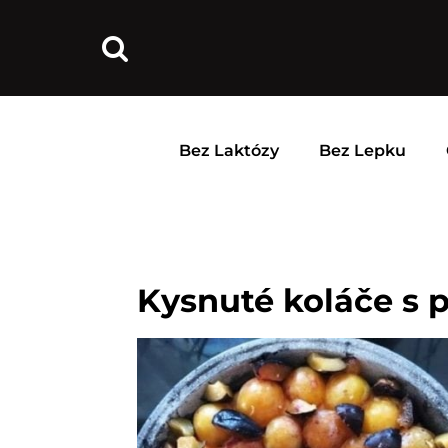
Bez Laktózy
Bez Lepku
Kysnuté koláče s 