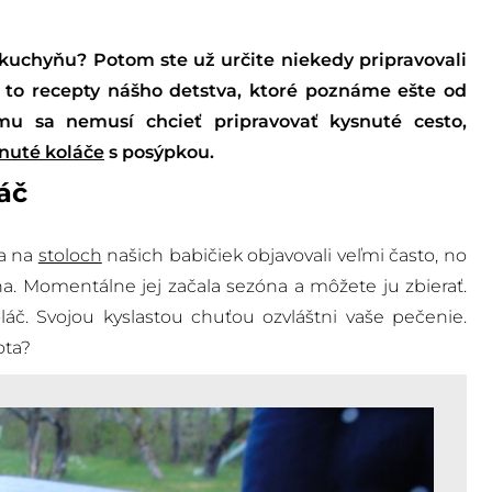
kuchyňu? Potom ste už určite niekedy pripravovali
 to recepty nášho detstva, ktoré poznáme ešte od
u sa nemusí chcieť pripravovať kysnuté cesto,
nuté koláče
s posýpkou.
áč
sa na
stoloch
našich babičiek objavovali veľmi často, no
a. Momentálne jej začala sezóna a môžete ju zbierať.
láč. Svojou kyslastou chuťou ozvláštni vaše pečenie.
ota?