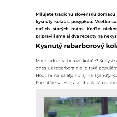
Milujete tradičnú slovenskú domácu 
kysnutý koláč s posýpkou. Všetko sú
našich starých mám. Keďže niekom
pripravili sme aj dva recepty na ne
kys
Kysnutý rebarborový kol
Máte radi rebarborové koláče? Kedysi 
dnes už rebarbora nie je taká populárn
Hodí sa na šaláty, no aj na kysnutý ko
Pamätáte sa ešte, ako chutila táto dobr