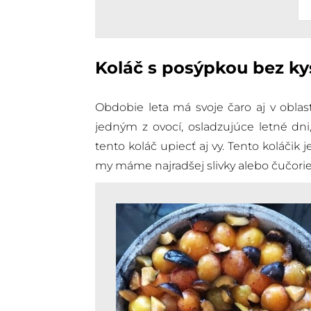
Koláč s posýpkou bez ky
Obdobie leta má svoje čaro aj v oblas
jedným z ovocí, osladzujúce letné dni,
tento koláč upiecť aj vy. Tento koláčik 
my máme najradšej slivky alebo čučorie