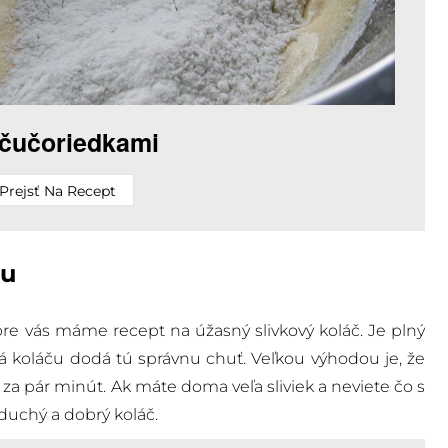
 čučoriedkami
Prejsť Na Recept
ou
re vás máme recept na úžasný slivkový koláč. Je plný
orá koláču dodá tú správnu chuť. Veľkou výhodou je, že
iť za pár minút. Ak máte doma veľa sliviek a neviete čo s
duchý a dobrý koláč.