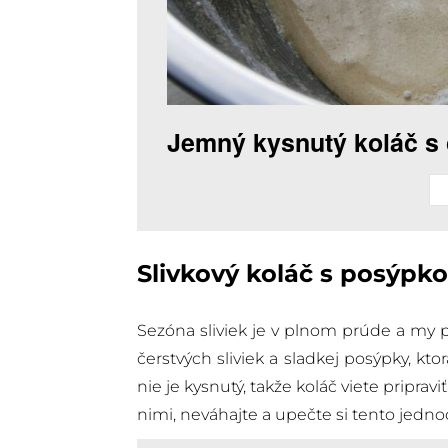
Jemný kysnutý koláč s
Slivkový koláč s posýpk
Sezóna sliviek je v plnom prúde a my p
čerstvých sliviek a sladkej posýpky, kt
nie je kysnutý, takže koláč viete priprav
nimi, neváhajte a upečte si tento jedno