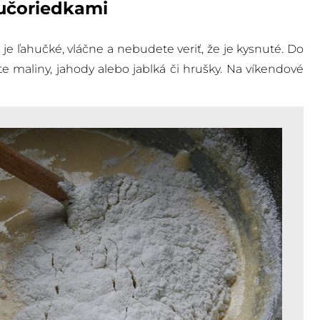
čučoriedkami
je ľahučké, vláčne a nebudete veriť, že je kysnuté. Do
te maliny, jahody alebo jablká či hrušky. Na víkendové