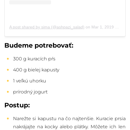
A post shared by sima (@ashpazi_salad)
on
Mar 1, 2019 at 11:45am PST
Budeme potrebovať:
300 g kuracích pŕs
400 g bielej kapusty
1 veľkú uhorku
prírodný jogurt
Postup:
Narežte si kapustu na čo najtenšie. Kuracie prsia
nakrájajte na kocky alebo plátky. Môžete ich len