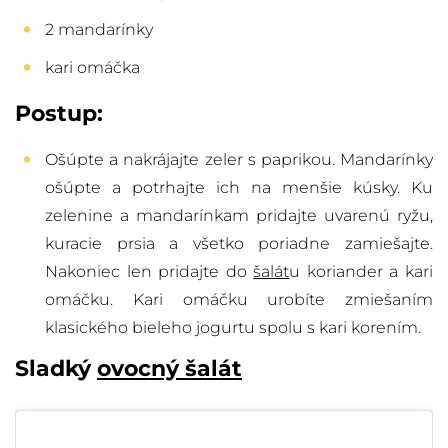
2 mandarínky
kari omáčka
Postup:
Ošúpte a nakrájajte zeler s paprikou. Mandarínky
ošúpte a potrhajte ich na menšie kúsky. Ku
zelenine a mandarínkam pridajte uvarenú ryžu,
kuracie prsia a všetko poriadne zamiešajte.
Nakoniec len pridajte do
šalát
u koriander a kari
omáčku. Kari omáčku urobíte zmiešaním
klasického bieleho jogurtu spolu s kari korením.
Sladký
ovocný šalát