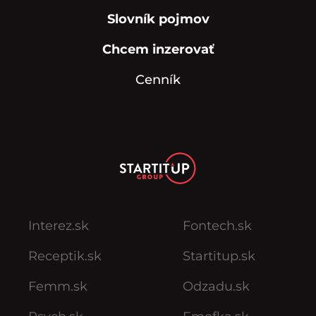
Slovník pojmov
Chcem inzerovať
Cenník
Interez.sk
Fontech.sk
Receptik.sk
Startitup.sk
Femm.sk
Odzadu.sk