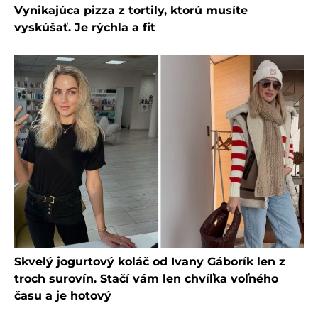
Vynikajúca pizza z tortily, ktorú musíte
vyskúšať. Je rýchla a fit
Skvelý jogurtový koláč od Ivany Gáborík len z
troch surovín. Stačí vám len chvíľka voľného
času a je hotový