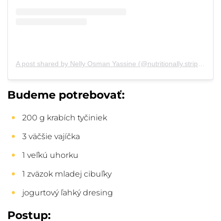
A post shared by Nelly Osman Yassine (@nutritionally.stripped)
o
Budeme potrebovať:
200 g krabích tyčiniek
3 väčšie vajíčka
1 veľkú uhorku
1 zväzok mladej cibuľky
jogurtový ľahký dresing
Postup: