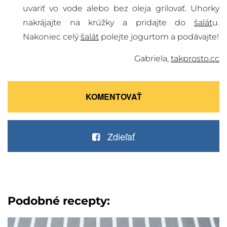
uvariť vo vode alebo bez oleja grilovať. Uhorky
nakrájajte na krúžky a pridajte do
šalát
u.
Nakoniec celý
šalát
polejte jogurtom a podávajte!
Gabriela,
takprosto.cc
KOMENTOVAŤ
Zdieľať
Podobné recepty: