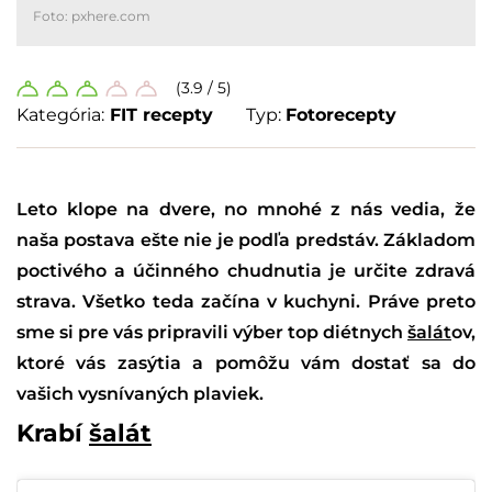
Foto: pxhere.com
(3.9 / 5)
Kategória:
FIT recepty
Typ:
Fotorecepty
Leto klope na dvere, no mnohé z nás vedia, že
naša postava ešte nie je podľa predstáv. Základom
poctivého a účinného chudnutia je určite zdravá
strava. Všetko teda začína v kuchyni. Práve preto
sme si pre vás pripravili výber top diétnych
šalát
ov,
ktoré vás zasýtia a pomôžu vám dostať sa do
vašich vysnívaných plaviek.
Krabí
šalát