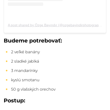
A post shared by Özge Bayındır (@ozgebayindirphotography)
on
Budeme potrebovať:
2 veľké banány
2 sladké jablká
3 mandarínky
kyslú smotanu
50 g vlašských orechov
Postup: