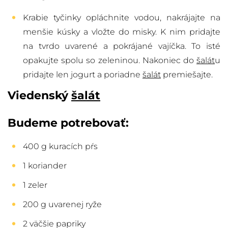
Krabie tyčinky opláchnite vodou, nakrájajte na
menšie kúsky a vložte do misky. K nim pridajte
na tvrdo uvarené a pokrájané vajíčka. To isté
opakujte spolu so zeleninou. Nakoniec do
šalát
u
pridajte len jogurt a poriadne
šalát
premiešajte.
Viedenský
šalát
Budeme potrebovať:
400 g kuracích pŕs
1 koriander
1 zeler
200 g uvarenej ryže
2 väčšie papriky