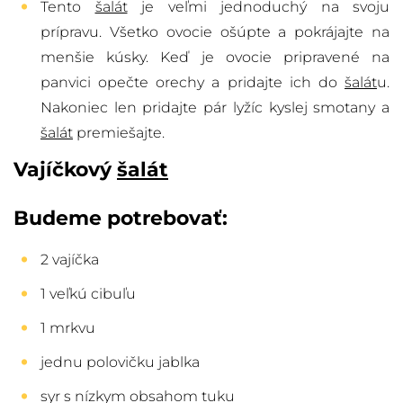
Tento
šalát
je veľmi jednoduchý na svoju
prípravu. Všetko ovocie ošúpte a pokrájajte na
menšie kúsky. Keď je ovocie pripravené na
panvici opečte orechy a pridajte ich do
šalát
u.
Nakoniec len pridajte pár lyžíc kyslej smotany a
šalát
premiešajte.
Vajíčkový
šalát
Budeme potrebovať:
2 vajíčka
1 veľkú cibuľu
1 mrkvu
jednu polovičku jablka
syr s nízkym obsahom tuku