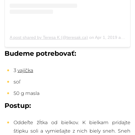
A post shared by Teresa K (@teresak.ca)
on
Apr 1, 2019 at 9:29am PDT
Budeme potrebovať:
3
vajíčka
soľ
50 g masla
Postup:
Oddeľte žĺtka od bielkov. K bielkam pridajte
štipku soli a vymiešajte z nich biely sneh. Sneh