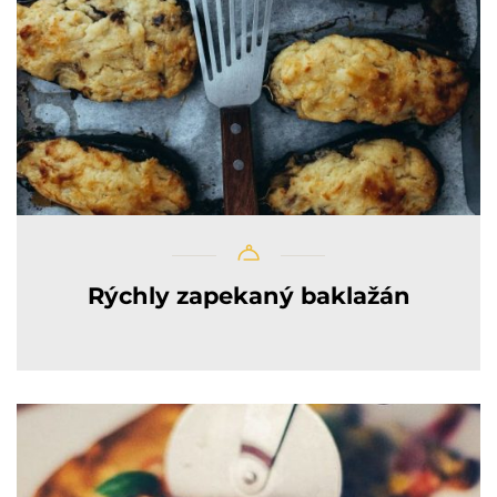
Rýchly zapekaný baklažán