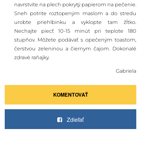
navrstvite na plech pokrytý papierom na pečenie.
Sneh potrite roztopeným maslom a do stredu
urobte priehlbinku a vyklopte tam žĺtko.
Nechajte piecť 10-15 minút pri teplote 180
stupňov. Môžete podávať s opečeným toastom,
čerstvou zeleninou a čiernym čajom. Dokonalé
zdravé raňajky.
Gabriela
KOMENTOVAŤ
Zdieľať