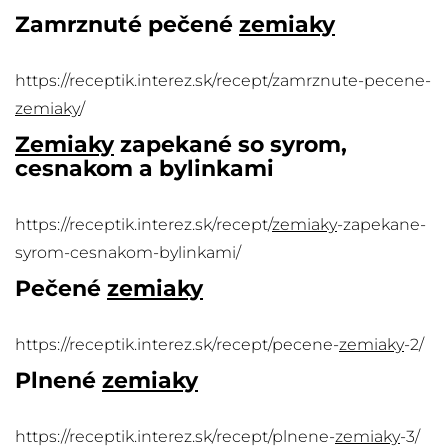
Zamrznuté pečené
zemiaky
https://receptik.interez.sk/recept/zamrznute-pecene-
zemiaky
/
Zemiaky
zapekané so syrom,
cesnakom a bylinkami
https://receptik.interez.sk/recept/
zemiaky
-zapekane-
syrom-cesnakom-bylinkami/
Pečené
zemiaky
https://receptik.interez.sk/recept/pecene-
zemiaky
-2/
Plnené
zemiaky
https://receptik.interez.sk/recept/plnene-
zemiaky
-3/