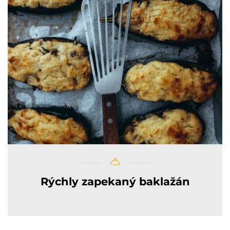
Rýchly zapekaný baklažán