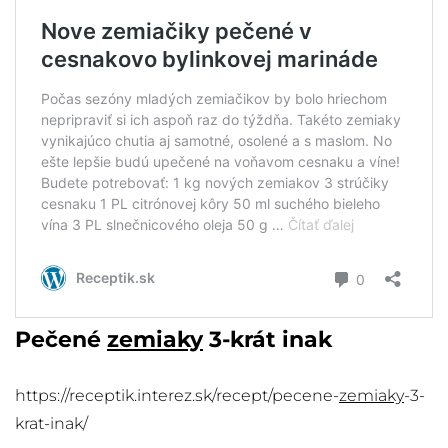
Pečené
zemiaky
3-krát inak
https://receptik.interez.sk/recept/pecene-
zemiaky
-3-
krat-inak/