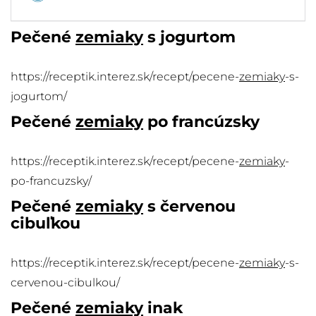
Pečené
zemiaky
s jogurtom
https://receptik.interez.sk/recept/pecene-
zemiaky
-s-
jogurtom/
Pečené
zemiaky
po francúzsky
https://receptik.interez.sk/recept/pecene-
zemiaky
-
po-francuzsky/
Pečené
zemiaky
s červenou
cibuľkou
https://receptik.interez.sk/recept/pecene-
zemiaky
-s-
cervenou-cibulkou/
Pečené
zemiaky
inak