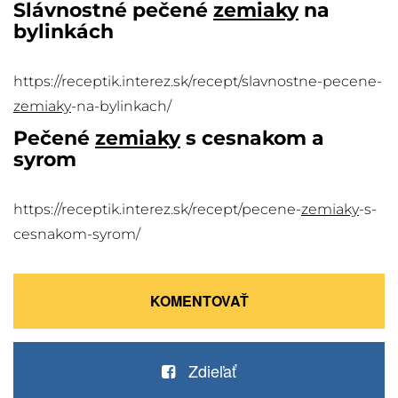
Slávnostné pečené
zemiaky
na
bylinkách
https://receptik.interez.sk/recept/slavnostne-pecene-
zemiaky
-na-bylinkach/
Pečené
zemiaky
s cesnakom a
syrom
https://receptik.interez.sk/recept/pecene-
zemiaky
-s-
cesnakom-syrom/
KOMENTOVAŤ
Zdieľať