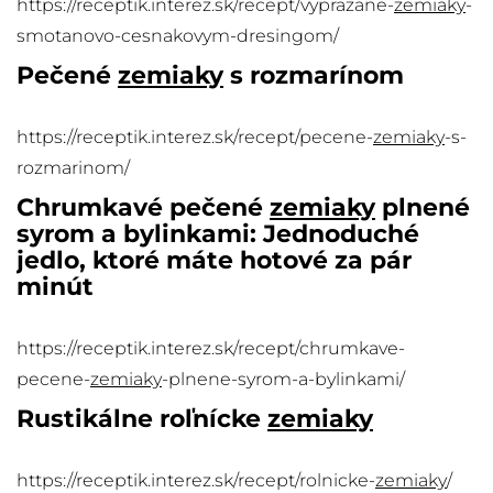
https://receptik.interez.sk/recept/vyprazane-
zemiaky
-
smotanovo-cesnakovym-dresingom/
Pečené
zemiaky
s rozmarínom
https://receptik.interez.sk/recept/pecene-
zemiaky
-s-
rozmarinom/
Chrumkavé pečené
zemiaky
plnené
syrom a bylinkami: Jednoduché
jedlo, ktoré máte hotové za pár
minút
https://receptik.interez.sk/recept/chrumkave-
pecene-
zemiaky
-plnene-syrom-a-bylinkami/
Rustikálne roľnícke
zemiaky
https://receptik.interez.sk/recept/rolnicke-
zemiaky
/