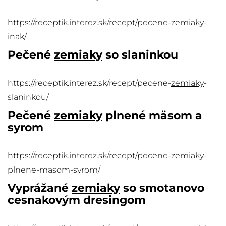
https://receptik.interez.sk/recept/pecene-
zemiaky
-
inak/
Pečené
zemiaky
so slaninkou
https://receptik.interez.sk/recept/pecene-
zemiaky
-
slaninkou/
Pečené
zemiaky
plnené mäsom a
syrom
https://receptik.interez.sk/recept/pecene-
zemiaky
-
plnene-masom-syrom/
Vyprážané
zemiaky
so smotanovo
cesnakovým dresingom