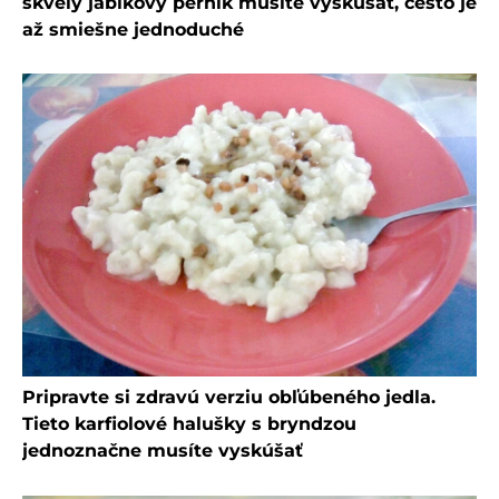
skvelý jablkový perník musíte vyskúšať, cesto je
až smiešne jednoduché
Pripravte si zdravú verziu obľúbeného jedla.
Tieto karfiolové halušky s bryndzou
jednoznačne musíte vyskúšať