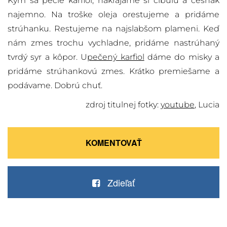
Kým sa pečie karfiol, nakrájame si cibuľu a cesnak
najemno. Na troške oleja orestujeme a pridáme
strúhanku. Restujeme na najslabšom plameni. Keď
nám zmes trochu vychladne, pridáme nastrúhaný
tvrdý syr a kôpor. U
pečený karfiol
dáme do misky a
pridáme strúhankovú zmes. Krátko premiešame a
podávame. Dobrú chuť.
zdroj titulnej fotky:
youtube
, Lucia
KOMENTOVAŤ
Zdieľať