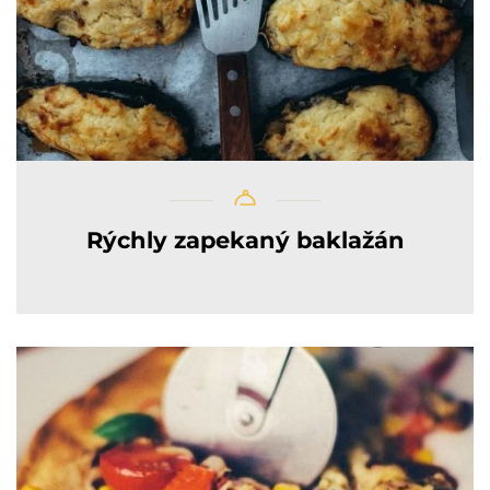
Rýchly zapekaný baklažán