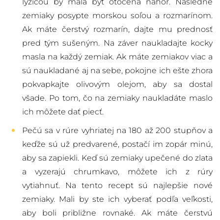
lyžicou by mala byť otočená nahor. Následne
zemiaky posypte morskou soľou a rozmarínom.
Ak máte čerstvý rozmarín, dajte mu prednosť
pred tým sušeným. Na záver naukladajte kocky
masla na každý zemiak. Ak máte zemiakov viac a
sú naukladané aj na sebe, pokojne ich ešte zhora
pokvapkajte olivovým olejom, aby sa dostal
všade. Po tom, čo na zemiaky naukladáte maslo
ich môžete dať piecť.
Pečú sa v rúre vyhriatej na 180 až 200 stupňov a
keďže sú už predvarené, postačí im zopár minú,
aby sa zapiekli. Keď sú zemiaky upečené do zlata
a vyzerajú chrumkavo, môžete ich z rúry
vytiahnuť. Na tento recept sú najlepšie nové
zemiaky. Mali by ste ich vyberať podľa veľkosti,
aby boli približne rovnaké. Ak máte čerstvú