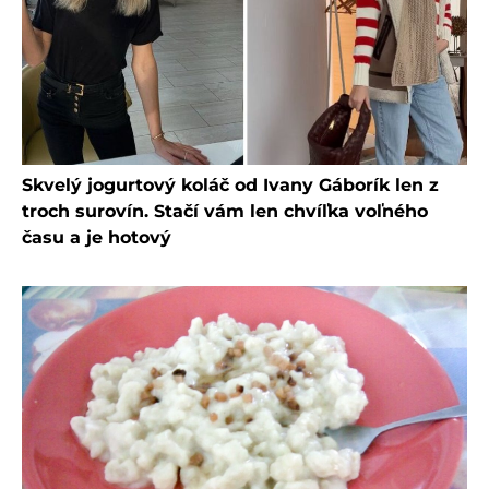
Skvelý jogurtový koláč od Ivany Gáborík len z
troch surovín. Stačí vám len chvíľka voľného
času a je hotový