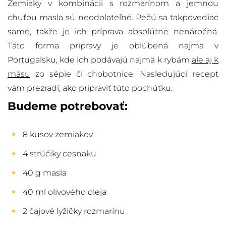
Zemiaky v kombinácii s rozmarínom a jemnou
chuťou masla sú neodolateľné. Pečú sa takpovediac
samé, takže je ich príprava absolútne nenáročná.
Táto forma prípravy je obľúbená najmä v
Portugalsku, kde ich podávajú najmä k rybám
ale aj k
mäsu
zo sépie či chobotnice. Nasledujúci recept
vám prezradí, ako pripraviť túto pochúťku.
Budeme potrebovať:
8 kusov zemiakov
4 strúčiky cesnaku
40 g masla
40 ml olivového oleja
2 čajové lyžičky rozmarínu