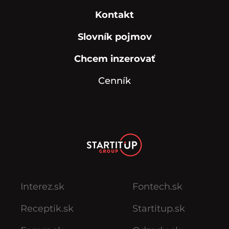
Kontakt
Slovník pojmov
Chcem inzerovať
Cenník
Interez.sk
Fontech.sk
Receptik.sk
Startitup.sk