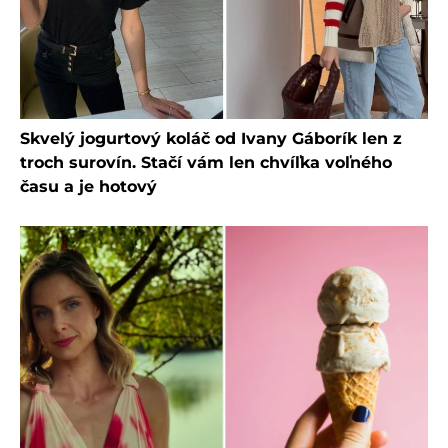
Skvelý jogurtový koláč od Ivany Gáborík len z
troch surovín. Stačí vám len chvíľka voľného
času a je hotový