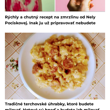
Rýchly a chutný recept na zmrzlinu od Nely
Pociskovej. Inak ju už pripravovať nebudete
Tradičné terchovské úhrabky, ktoré budete
milovať. Hotové sú hneď a budete ich milovať