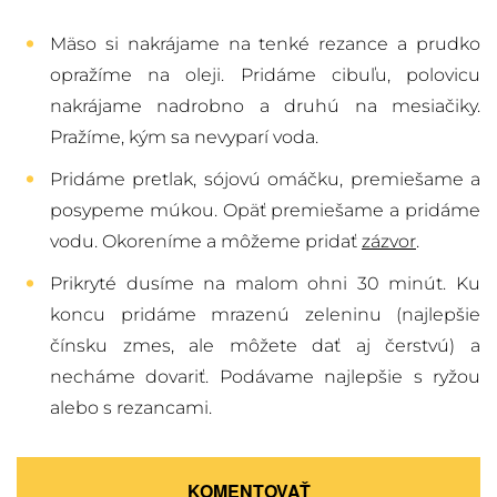
Mäso si nakrájame na tenké rezance a prudko
opražíme na oleji. Pridáme cibuľu, polovicu
nakrájame nadrobno a druhú na mesiačiky.
Pražíme, kým sa nevyparí voda.
Pridáme pretlak, sójovú omáčku, premiešame a
posypeme múkou. Opäť premiešame a pridáme
vodu. Okoreníme a môžeme pridať
zázvor
.
Prikryté dusíme na malom ohni 30 minút. Ku
koncu pridáme mrazenú zeleninu (najlepšie
čínsku zmes, ale môžete dať aj čerstvú) a
necháme dovariť. Podávame najlepšie s ryžou
alebo s rezancami.
KOMENTOVAŤ