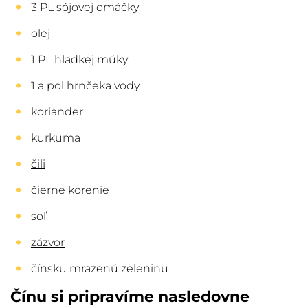
3 PL sójovej omáčky
olej
1 PL hladkej múky
1 a pol hrnčeka vody
koriander
kurkuma
čili
čierne
korenie
soľ
zázvor
čínsku mrazenú zeleninu
Čínu si pripravíme nasledovne