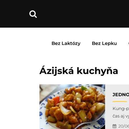
Bez Laktózy
Bez Lepku
Ázijská kuchyňa
JEDN
Kung-pa
čas aj 
20/0