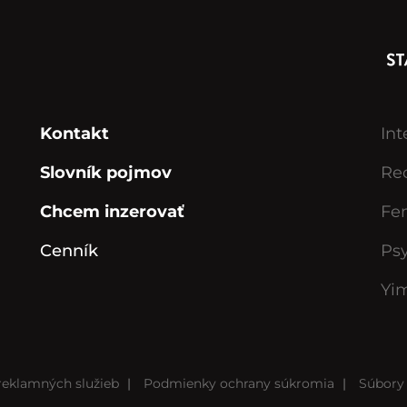
Kontakt
Int
Slovník pojmov
Rec
Chcem inzerovať
Fe
Cenník
Ps
Yi
eklamných služieb
|
Podmienky ochrany súkromia
|
Súbory 