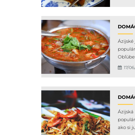
DOMÁC
Ázijské
populár
Obľúben
17/0
DOMÁC
Ázijská
populár
ako si j