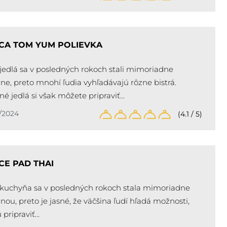
A TOM YUM POLIEVKA
 jedlá sa v posledných rokoch stali mimoriadne
ne, preto mnohí ľudia vyhľadávajú rôzne bistrá.
é jedlá si však môžete pripraviť…
6/2024
(4.1 / 5)
E PAD THAI
 kuchyňa sa v posledných rokoch stala mimoriadne
nou, preto je jasné, že väčšina ľudí hľadá možnosti,
u pripraviť…