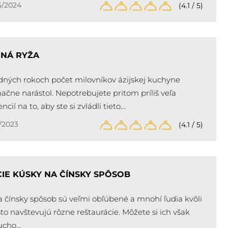
5/2024
(4.1 / 5)
NÁ RYŽA
dných rokoch počet milovníkov ázijskej kuchyne
ačne narástol. Nepotrebujete pritom príliš veľa
ncií na to, aby ste si zvládli tieto…
/2023
(4.1 / 5)
IE KÚSKY NA ČÍNSKY SPÔSOB
a čínsky spôsob sú veľmi obľúbené a mnohí ľudia kvôli
to navštevujú rôzne reštaurácie. Môžete si ich však
ucho…