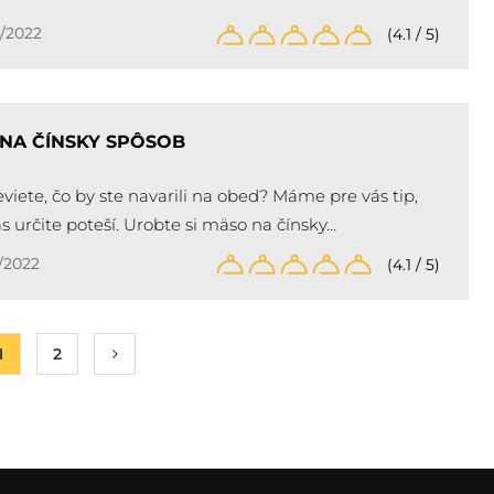
8/2022
(4.1 / 5)
NA ČÍNSKY SPÔSOB
viete, čo by ste navarili na obed? Máme pre vás tip,
ás určite poteší. Urobte si mäso na čínsky…
/2022
(4.1 / 5)
1
2