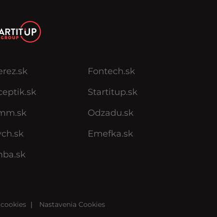
erez.sk
Fontech.sk
eptik.sk
Startitup.sk
mm.sk
Odzadu.sk
ych.sk
Emefka.sk
mba.sk
cookies
|
Nastavenia Cookies