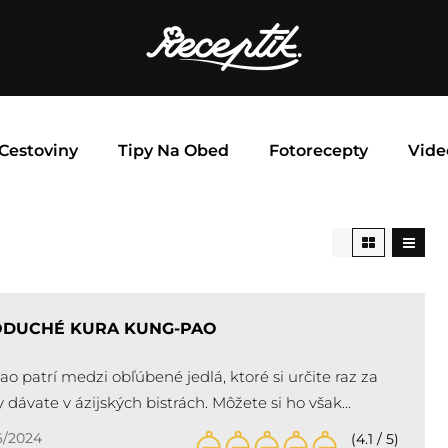
Cestoviny
Tipy Na Obed
Fotorecepty
Vide
ODUCHÉ KURA KUNG-PAO
o patrí medzi obľúbené jedlá, ktoré si určite raz za
vy dávate v ázijských bistrách. Môžete si ho však…
6/2024
(4.1 / 5)