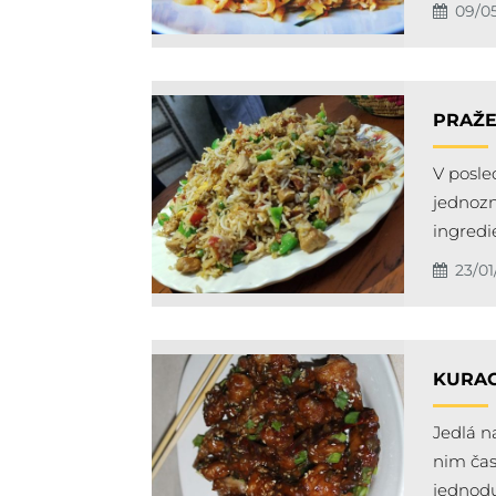
09/0
PRAŽE
V posle
jednozn
ingredie
23/01
KURAC
Jedlá n
nim čas
jednod