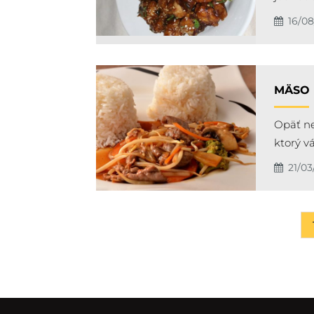
16/0
MÄSO 
Opäť ne
ktorý v
21/03