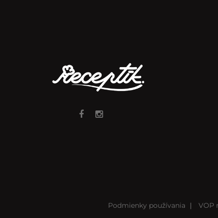
Podmienky používania
|
VOP r