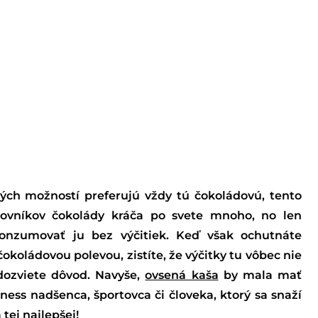
tkých možností preferujú vždy tú čokoládovú, tento
ilovníkov čokolády kráča po svete mnoho, no len
konzumovať ju bez výčitiek. Keď však ochutnáte
koládovou polevou, zistíte, že výčitky tu vôbec nie
 dozviete dôvod. Navyše,
ovsená kaša
by mala mať
ness nadšenca, športovca či človeka, ktorý sa snaží
tej najlepšej!