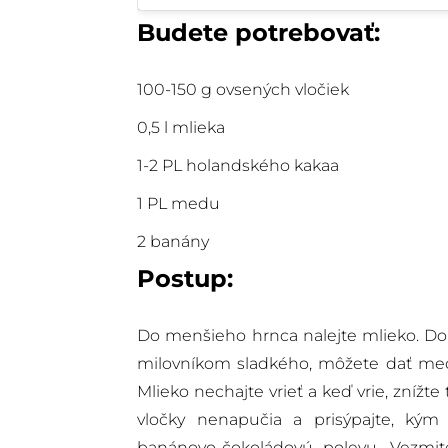
Budete potrebovať:
100-150 g ovsených vločiek
0,5 l mlieka
1-2 PL holandského kakaa
1 PL medu
2 banány
Postup:
Do menšieho hrnca nalejte mlieko. Do m
milovníkom sladkého, môžete dať medu 
Mlieko nechajte vrieť a keď vrie, zníž
vločky nenapučia a prisýpajte, kým 
banánovo-čokoládovú polevu. Vezmi