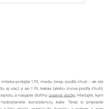
lieka pridajte 1 PL medu (resp. podľa chuti – ak ste
aj viac) a asi 1 PL kakaa (alebo znova podľa chuti).
te teplotu a nasypte doňho
ovsené vločky
. Miešajte, kým
nedostanete konzistenciu kaše. Teraz si pripravte
te ručný mixér, rozmixujte banány a potom k nim