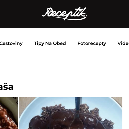
Cestoviny
Tipy Na Obed
Fotorecepty
Vide
aša