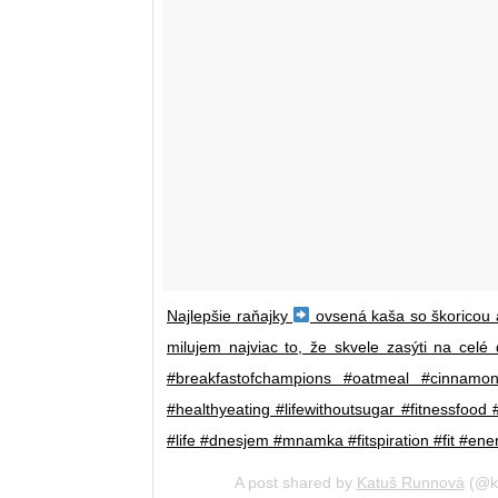
Najlepšie raňajky
ovsená kaša so škoricou
milujem najviac to, že skvele zasýti na cel
#breakfastofchampions #oatmeal #cinnamo
#healthyeating #lifewithoutsugar #fitnessfood #
#life #dnesjem #mnamka #fitspiration #fit #ene
A post shared by
Katuš Runnová
(@k