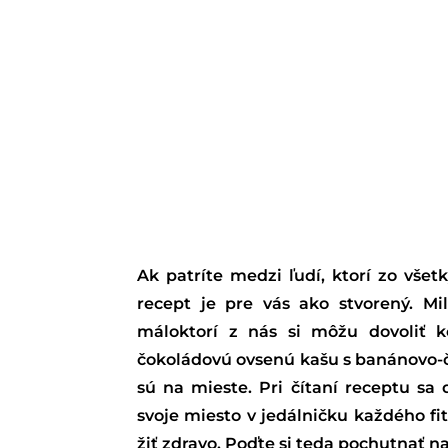
Ak patríte medzi ľudí, ktorí zo vše
recept je pre vás ako stvorený. M
máloktorí z nás si môžu dovoliť 
čokoládovú ovsenú kašu s banánovo-čo
sú na mieste. Pri čítaní receptu sa
svoje miesto v jedálničku každého fit
žiť zdravo. Poďte si teda pochutnať na 