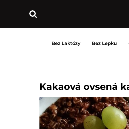
Bez Laktózy
Bez Lepku
Kakaová ovsená k