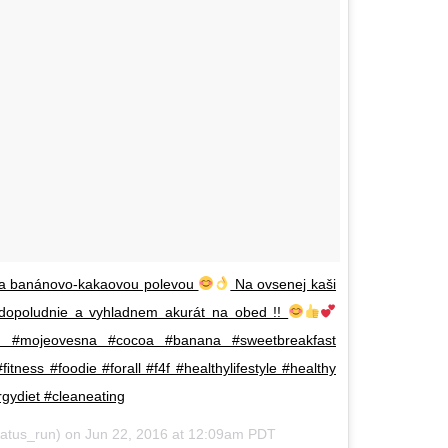
 a banánovo-kakaovou polevou
Na ovsenej kaši
é dopoludnie a vyhladnem akurát na obed !!
n #mojeovesna #cocoa #banana #sweetbreakfast
ﬁtness #foodie #forall #f4f #healthylifestyle #healthy
rgydiet #cleaneating
atus_run) on
Jun 22, 2016 at 12:09am PDT