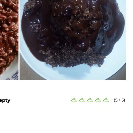
epty
(5 / 5)