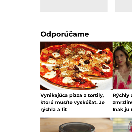
Odporúčame
Vynikajúca pizza z tortily,
Rýchly 
ktorú musíte vyskúšať. Je
zmrzlin
rýchla a fit
Inak ju
nebude