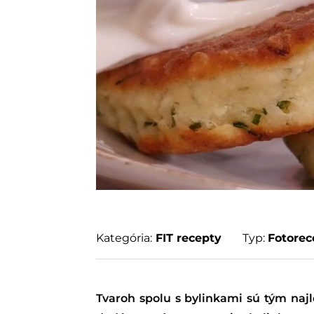
Kategória:
FIT recepty
Typ:
Fotorec
Tvaroh spolu s bylinkami sú tým na