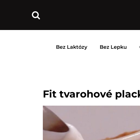
Bez Laktózy
Bez Lepku
Fit tvarohové plac