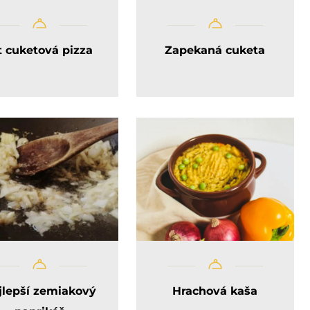
t cuketová pizza
Zapekaná cuketa
jlepší zemiakový
Hrachová kaša