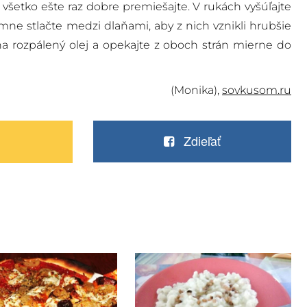
 všetko ešte raz dobre premiešajte. V rukách vyšúľajte
ne stlačte medzi dlaňami, aby z nich vznikli hrubšie
na rozpálený olej a opekajte z oboch strán mierne do
(Monika),
sovkusom.ru
Zdieľať