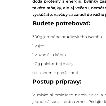
dodá proteíny a energiu, bylinky zas
takéto raňajky, ale aj večeru, nemôž
vyskúšate, navždy sa zaradí do vášho 
Budete potrebovať:
300g jemného hrudkovitého tvarohu
1 vajce
1 viazaničku kôpru
40g polohrubej múky
soľ a korenie podľa chuti
Postup prípravy:
V miske si zmiešajte tvaroh, vajce a 
jednotná konzistentná zmes. Pridajte k