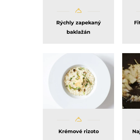
Rýchly zapekaný
Fi
baklažán
Krémové rizoto
Na