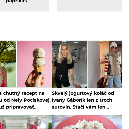
paprikáš
a chutný recept na
Skvelý jogurtový koláč od
u od Nely Pociskovej.
Ivany Gáborík len z troch
 už pripravovať
surovín. Stačí vám len
te
chvíľka voľného času a je
hotový