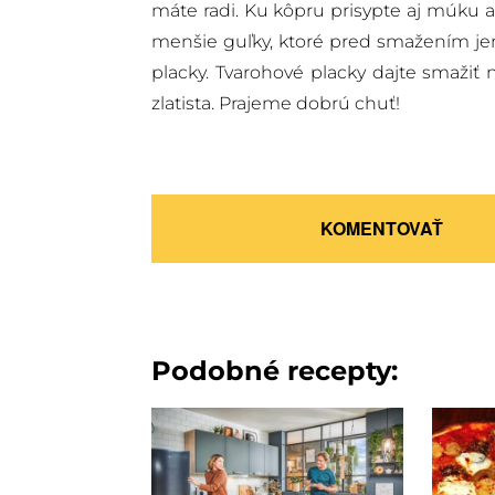
máte radi. Ku kôpru prisypte aj múku a
menšie guľky, ktoré pred smažením jem
placky. Tvarohové placky dajte smažiť 
zlatista. Prajeme dobrú chuť!
KOMENTOVAŤ
Podobné recepty: