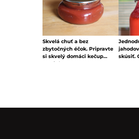
Skvelá chuť a bez
Jednod
zbytočných éčok. Pripravte
jahodov
si skvelý domáci kečup
skúsiť. 
podľa jednoduchého
obchode
receptu, ktorý zvládne
nebude
naozaj každý