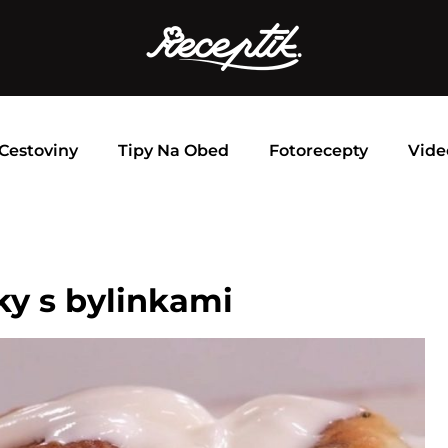
Cestoviny
Tipy Na Obed
Fotorecepty
Vide
ky s bylinkami