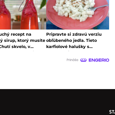
uchý recept na
Pripravte si zdravú verziu
ý sirup, ktorý musíte
obľúbeného jedla. Tieto
Chutí skvelo, v
karfiolové halušky s
 ho už kupovať
bryndzou jednoznačne
te
musíte vyskúšať