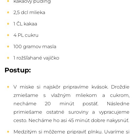
kakaový puding
2,5 dcl mlieka
1 ČL kakaa
4 PL cukru
100 gramov masla
1 rožšľahané vajíčko
Postup:
V miske si najskôr pripravíme kvások. Droždie
zmiešame s vlažným mliekom a cukrom,
necháme 20 minút postáť. Následne
primiešame ostatné suroviny a vypracujeme
cesto. Necháme ho asi 45 minút dobre nakysnúť.
Medzitým si môžeme pripraviť plnku. Uvaríme si