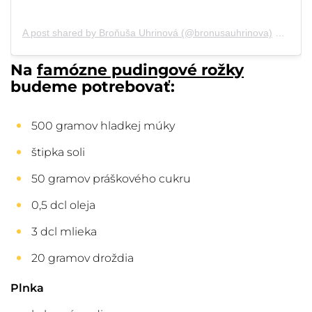
A post shared by Broňuša Uhrinová (@bronusauhrinova)
on
Jan 
Na
famózne pudingové rožky
budeme potrebovať:
500 gramov hladkej múky
štipka soli
50 gramov práškového cukru
0,5 dcl oleja
3 dcl mlieka
20 gramov droždia
Plnka