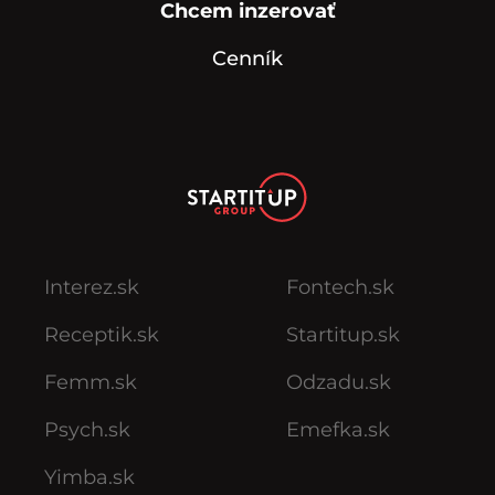
Chcem inzerovať
Cenník
Interez.sk
Fontech.sk
Receptik.sk
Startitup.sk
Femm.sk
Odzadu.sk
Psych.sk
Emefka.sk
Yimba.sk