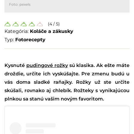
Foto: pexels
(4 / 5)
Kategória:
Koláče a zákusky
Typ:
Fotorecepty
Kysnuté
pudingové rožky
sú klasika. Ak ešte máte
droždie, určite ich vyskúšajte. Pre zmenu budú u
vás doma sladké raňajky. Rožky už ste určite
skúšali, rovnako aj chlebík. Rožteky s vynikajúcou
plnkou sa stanú vašim novým favoritom.