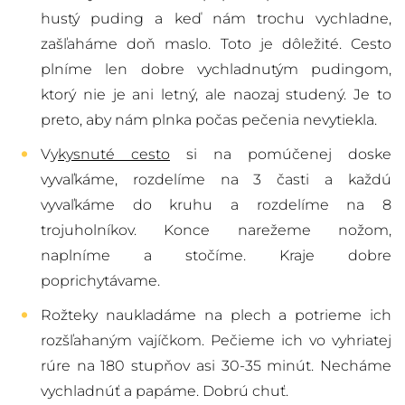
hustý puding a keď nám trochu vychladne,
zašľaháme doň maslo. Toto je dôležité. Cesto
plníme len dobre vychladnutým pudingom,
ktorý nie je ani letný, ale naozaj studený. Je to
preto, aby nám plnka počas pečenia nevytiekla.
Vy
kysnuté cesto
si na pomúčenej doske
vyvaľkáme, rozdelíme na 3 časti a každú
vyvaľkáme do kruhu a rozdelíme na 8
trojuholníkov. Konce narežeme nožom,
naplníme a stočíme. Kraje dobre
poprichytávame.
Rožteky naukladáme na plech a potrieme ich
rozšľahaným vajíčkom. Pečieme ich vo vyhriatej
rúre na 180 stupňov asi 30-35 minút. Necháme
vychladnúť a papáme. Dobrú chuť.