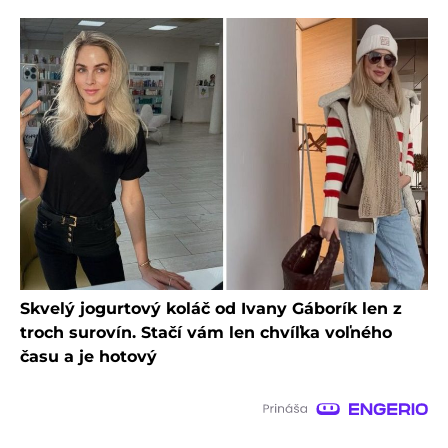
Skvelý jogurtový koláč od Ivany Gáborík len z
troch surovín. Stačí vám len chvíľka voľného
času a je hotový