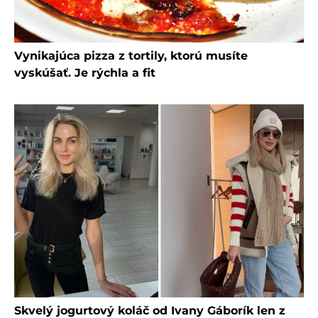
Vynikajúca pizza z tortily, ktorú musíte
vyskúšať. Je rýchla a fit
Skvelý jogurtový koláč od Ivany Gáborík len z