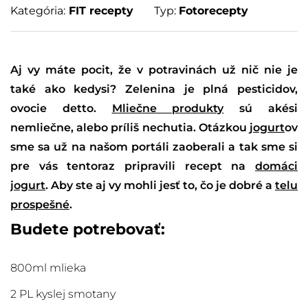
Kategória:
FIT recepty
Typ:
Fotorecepty
Aj vy máte pocit, že v potravinách už nič nie je
také ako kedysi? Zelenina je plná pesticidov,
ovocie detto.
Mliečne produkty
sú akési
nemliečne, alebo príliš nechutia. Otázkou
jogurt
ov
sme sa už na našom portáli zaoberali a tak sme si
pre vás tentoraz pripravili recept na
domáci
jogurt
. Aby ste aj vy mohli jesť to, čo je dobré a
telu
prospešné
.
Budete potrebovať:
800ml mlieka
2 PL kyslej smotany