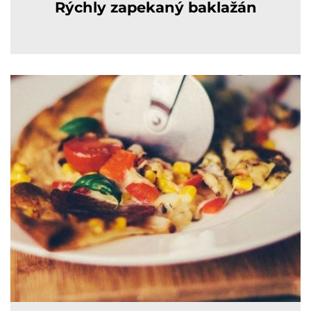
Rýchly zapekaný baklažán