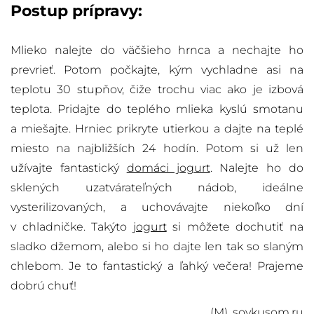
Postup prípravy:
Mlieko nalejte do väčšieho hrnca a nechajte ho
prevrieť. Potom počkajte, kým vychladne asi na
teplotu 30 stupňov, čiže trochu viac ako je izbová
teplota. Pridajte do teplého mlieka kyslú smotanu
a miešajte. Hrniec prikryte utierkou a dajte na teplé
miesto na najbližších 24 hodín. Potom si už len
užívajte fantastický
domáci jogurt
. Nalejte ho do
sklených uzatvárateľných nádob, ideálne
vysterilizovaných, a uchovávajte niekoľko dní
v chladničke. Takýto
jogurt
si môžete dochutiť na
sladko džemom, alebo si ho dajte len tak so slaným
chlebom. Je to fantastický a ľahký večera! Prajeme
dobrú chuť!
(M),
sovkusom.ru