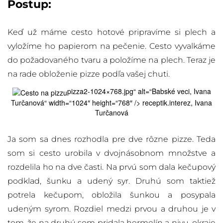
Postup:
Keď už máme cesto hotové pripravíme si plech a
vyložíme ho papierom na pečenie. Cesto vyvalkáme
do požadovaného tvaru a položíme na plech. Teraz je
na rade obloženie pizze podľa vašej chuti.
pizza2-1024×768.jpg“ alt=“Babské veci, Ivana
Turčanová“ width=“1024″ height=“768″ /> receptik.interez, Ivana
Turčanová
Ja som sa dnes rozhodla pre dve rôzne pizze. Teda
som si cesto urobila v dvojnásobnom množstve a
rozdelila ho na dve časti. Na prvú som dala kečupový
podklad, šunku a udený syr. Druhú som taktiež
potrela kečupom, obložila šunkou a posypala
udeným syrom. Rozdiel medzi prvou a druhou je v
tom, že na druhú som pridala hermelín a nivu, okraje