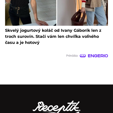
Skvelý jogurtový koláč od Ivany Gáborík len z
troch surovín. Stačí vám len chvíľka voľného
času a je hotový