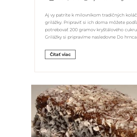
Aj vy patríte k milovníkom tradičných kolá
grilážky. Pripraviť si ich doma môžete po
potrebovať 200 gramov kryštálového cukru
Grilážky si pripravíme nasledovne Do hrnca
Čítať viac