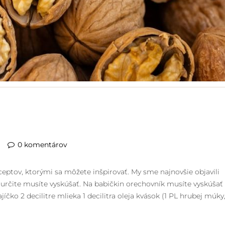
á
0 komentárov
eptov, ktorými sa môžete inšpirovať. My sme najnovšie objavili
ý určite musíte vyskúšať. Na babičkin orechovník musíte vyskúšať
jíčko 2 decilitre mlieka 1 decilitra oleja kvások (1 PL hrubej múky