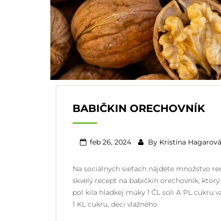
BABIČKIN ORECHOVNÍK
feb 26, 2024
By
Kristína Hagarov
Na sociálnych sieťach nájdete množstvo rec
skvelý recept na babičkin orechovník, ktor
pol kila hladkej múky 1 ČL soli A PL cukru va
1 KL cukru, deci vlažného