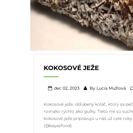
KOKOSOVÉ JEŽE
dec 02, 2023
By
Lucia Mužlová
Kokosové ježe, obľúbený koláč, ktorý sa pe
rovnako rýchlo ako guľky. Tieto nie sú such
kokosové ježe pripravujú u nás už celé ro
(@bayasfood)