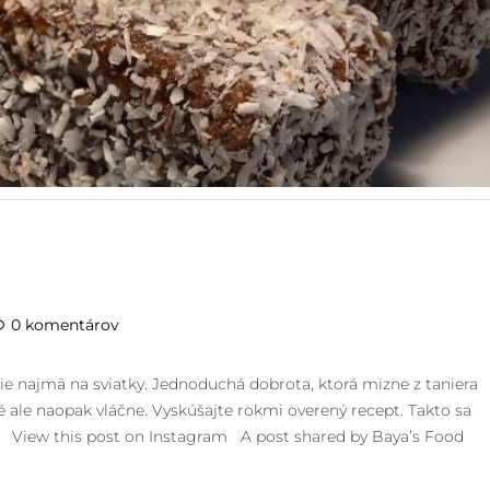
0 komentárov
čie najmä na sviatky. Jednoduchá dobrota, ktorá mizne z taniera
é ale naopak vláčne. Vyskúšajte rokmi overený recept. Takto sa
ky. View this post on Instagram A post shared by Baya’s Food