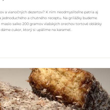
čov a vianočných dezertov? K nim neodmysliteľne patria aj
dľa jednoduchého a chutného receptu. Na grilážky budeme
 maslo salko 200 gramov vlašských orechov tortové oblátky
 dáme cukor, ktorý si upálime na karamel.