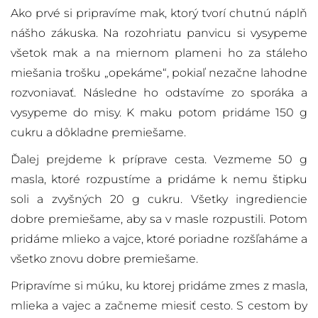
Ako prvé si pripravíme mak, ktorý tvorí chutnú náplň
nášho zákuska. Na rozohriatu panvicu si vysypeme
všetok mak a na miernom plameni ho za stáleho
miešania trošku „opekáme“, pokiaľ nezačne lahodne
rozvoniavať. Následne ho odstavíme zo sporáka a
vysypeme do misy. K maku potom pridáme 150 g
cukru a dôkladne premiešame.
Ďalej prejdeme k príprave cesta. Vezmeme 50 g
masla, ktoré rozpustíme a pridáme k nemu štipku
soli a zvyšných 20 g cukru. Všetky ingrediencie
dobre premiešame, aby sa v masle rozpustili. Potom
pridáme mlieko a vajce, ktoré poriadne rozšľaháme a
všetko znovu dobre premiešame.
Pripravíme si múku, ku ktorej pridáme zmes z masla,
mlieka a vajec a začneme miesiť cesto. S cestom by