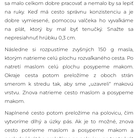
sa malo celkom dobre pracovať a nemalo by sa lepiť
na ruky. Keď má cesto správnu konzistenciu a je
dobre vymiesené, pomocou valčeka ho vyvaľkáme
na plát, ktorý by mal byť tenučký. Snažte sa
nepresiahnuť hrúbku 0,3 cm.
Následne si rozpustíme zvyšných 150 g masla,
ktorým natrieme celú plochu rozvaľkaného cesta. Po
natretí maslom celú plochu posypeme makom.
Okraje cesta potom preložíme z oboch strán
smerom k stredu tak, aby sme „uzavreli“ makovú
vrstvu. Znova natrieme cesto maslom a posypeme
makom.
Naplnené cesto potom preložíme na polovicu, čím
vytvoríme dlhý a úzky pás. Ak je to možné, znova
cesto potrieme maslom a posypeme makom a