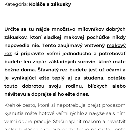
Kategória:
Koláče a zákusky
Určite sa tu nájde množstvo milovníkov dobrých
zákuskov, ktorí sladkej makovej pochúťke nikdy
nepovedia nie. Tento zaujímavý vrstvený
makový
rez
si pripravíte veľmi jednoducho a potrebovať
budete len zopár základných surovín, ktoré máte
bežne doma. Šťavnatý rez budete jesť už očami a
je vynikajúci ešte teplý aj za studena. potešte
touto dobrotou svoju rodinu, blízkych alebo
návštevu a doprajte si ho ešte dnes.
Krehké cesto, ktoré si nepotrebuje prejsť procesom
kysnutia máte hotové veľmi rýchlo a navyše sa s ním
veľmi dobre pracuje. Stačí naplniť makom a navrstviť
a skvelá vláčna a voňavá pochúťka je na svete. Tento