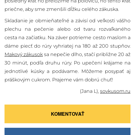
posledný krát ho preložíme na polovicu, no tento krát
priečne, aby sme zmenšili dĺžku celého zákuska.
Skladanie je obmieňateľné a závisí od veľkosti vášho
plechu na pečenie alebo od tvaru rozvaľkaného
cesta na začiatku. Na záver potrieme cesto maslom a
dáme piecť do rúry vyhriatej na 180 až 200 stupňov.
Makový zákusok
sa nepečie dlho, stačí približne 20 až
30 minút, podľa druhu rúry. Po upečení krájame na
jednotlivé kúsky a podávame. Môžeme posypať aj
práškovým cukrom. Prajeme vám dobrú chuť!
(Jana L),
sovkusom.ru
KOMENTOVAŤ