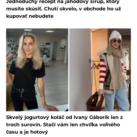
Jednoduchý recept na jahodový sirup, ktorý
musíte skúsiť. Chutí skvelo, v obchode ho už
kupovať nebudete
Skvelý jogurtový koláč od Ivany Gáborík len z
troch surovín. Stačí vám len chvíľka voľného
času a je hotový