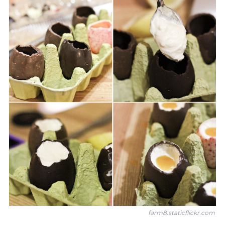
farm8.staticflickr.com