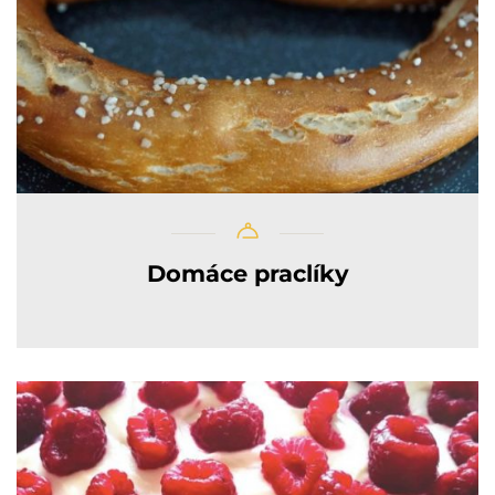
Domáce praclíky