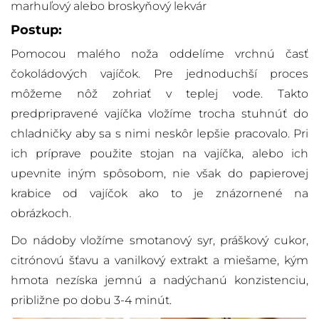
marhuľový alebo broskyňový lekvár
Postup:
Pomocou malého noža oddelíme vrchnú časť
čokoládových vajíčok. Pre jednoduchší proces
môžeme nôž zohriať v teplej vode. Takto
predpripravené vajíčka vložíme trocha stuhnúť do
chladničky aby sa s nimi neskôr lepšie pracovalo. Pri
ich príprave použite stojan na vajíčka, alebo ich
upevnite iným spôsobom, nie však do papierovej
krabice od vajíčok ako to je znázornené na
obrázkoch.
Do nádoby vložíme smotanový syr, práškový cukor,
citrónovú šťavu a vanilkový extrakt a miešame, kým
hmota nezíska jemnú a nadýchanú konzistenciu,
približne po dobu 3-4 minút.