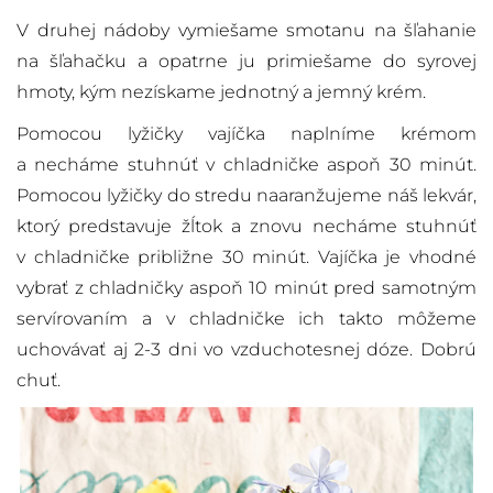
V druhej nádoby vymiešame smotanu na šľahanie
na šľahačku a opatrne ju primiešame do syrovej
hmoty, kým nezískame jednotný a jemný krém.
Pomocou lyžičky vajíčka naplníme krémom
a necháme stuhnúť v chladničke aspoň 30 minút.
Pomocou lyžičky do stredu naaranžujeme náš lekvár,
ktorý predstavuje žĺtok a znovu necháme stuhnúť
v chladničke približne 30 minút. Vajíčka je vhodné
vybrať z chladničky aspoň 10 minút pred samotným
servírovaním a v chladničke ich takto môžeme
uchovávať aj 2-3 dni vo vzduchotesnej dóze. Dobrú
chuť.