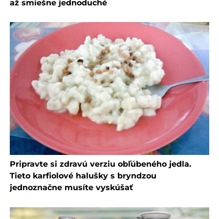
až smiešne jednoduché
Pripravte si zdravú verziu obľúbeného jedla.
Tieto karfiolové halušky s bryndzou
jednoznačne musíte vyskúšať