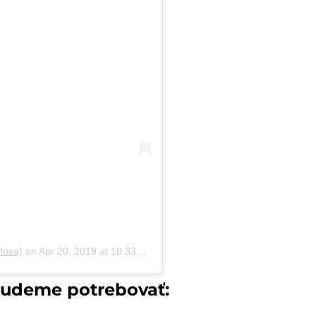
lova)
on
Apr 20, 2019 at 10:33am PDT
udeme potrebovať: