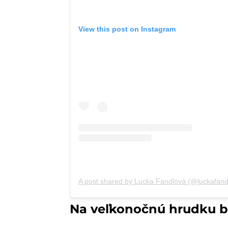
View this post on Instagram
A post shared by Lucka Fandlová (@luckafand
Na veľkonočnú hrudku b