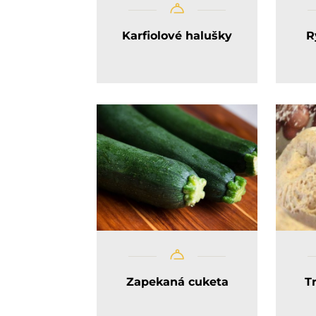
Karfiolové halušky
R
Zapekaná cuketa
T