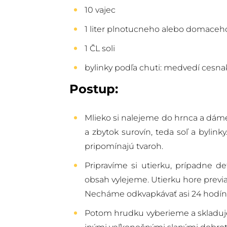
10 vajec
1 liter plnotucneho alebo domaceh
1 ČL soli
bylinky podľa chuti: medvedí cesnak
Postup:
Mlieko si nalejeme do hrnca a dáme 
a zbytok surovín, teda soľ a bylin
pripomínajú tvaroh.
Pripravíme si utierku, prípadne d
obsah vylejeme. Utierku hore prev
Necháme odkvapkávať asi 24 hodín. S
Potom hrudku vyberieme a skladu