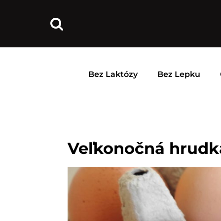
Bez Laktózy
Bez Lepku
Veľkonočná hrudk