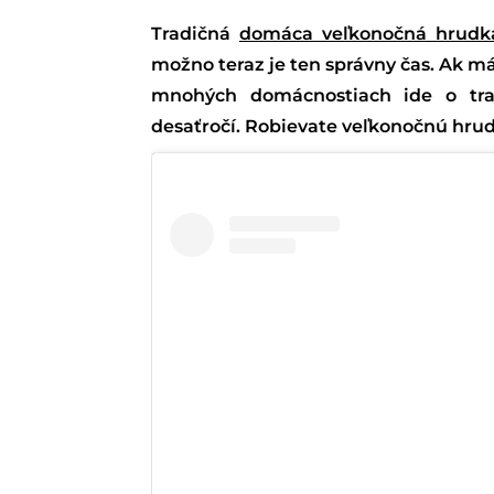
Tradičná
domáca veľkonočná hrudk
možno teraz je ten správny čas. Ak máte
mnohých domácnostiach ide o trad
desaťročí. Robievate veľkonočnú hru