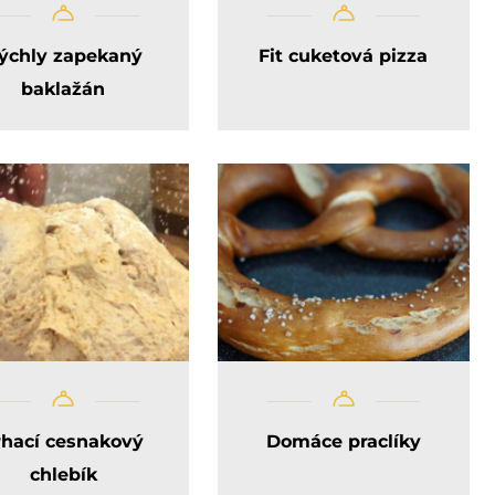
ýchly zapekaný
Fit cuketová pizza
baklažán
rhací cesnakový
Domáce praclíky
chlebík