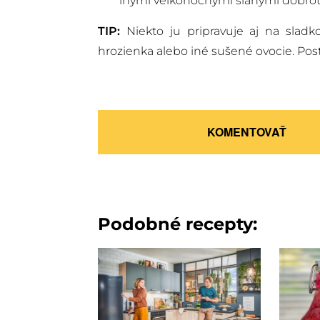
inými veľkonočnými slanými dobrot
TIP:
Niekto ju pripravuje aj na sladk
hrozienka alebo iné sušené ovocie. Pos
KOMENTOVAŤ
Podobné recepty: