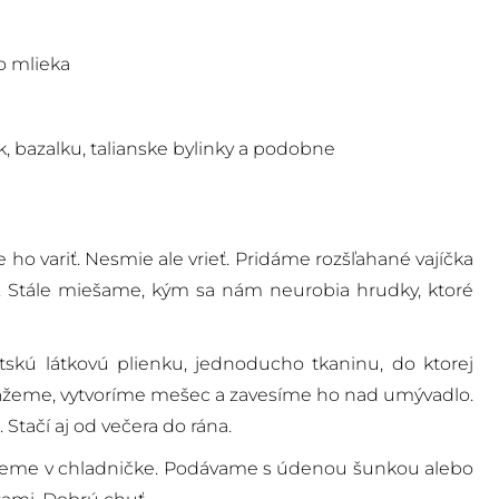
o mlieka
, bazalku, talianske bylinky a podobne
ho variť. Nesmie ale vrieť. Pridáme rozšľahané vajíčka
ky. Stále miešame, kým sa nám neurobia hrudky, ktoré
etskú látkovú plienku, jednoducho tkaninu, do ktorej
iažeme, vytvoríme mešec a zavesíme ho nad umývadlo.
tačí aj od večera do rána.
jeme v chladničke. Podávame s údenou šunkou alebo