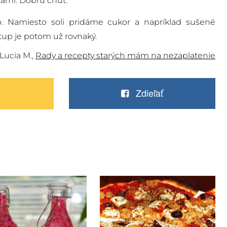
ami. Dobrú chuť.
o. Namiesto soli pridáme cukor a napríklad sušené
tup je potom už rovnaký.
Lucia M.,
Rady a recepty starých mám na nezaplatenie
Zdieľať