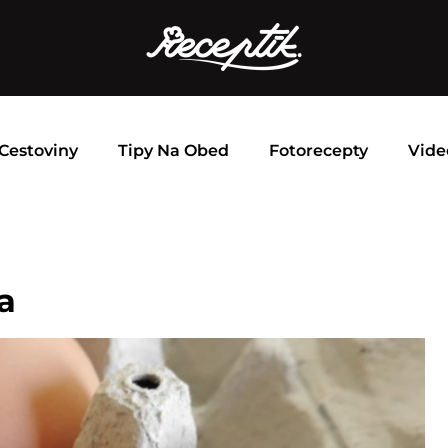
Cestoviny
Tipy Na Obed
Fotorecepty
Vide
a