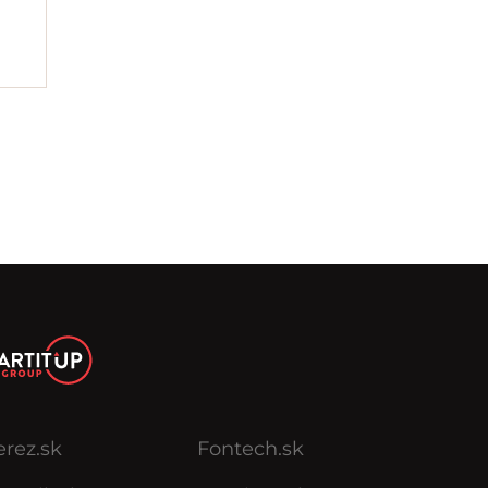
erez.sk
Fontech.sk