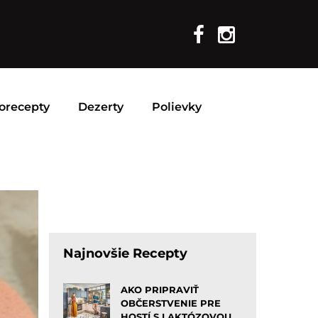
orecepty
Dezerty
Polievky
Najnovšie Recepty
AKO PRIPRAVIŤ
OBČERSTVENIE PRE
HOSTÍ S LAKTÓZOVOU