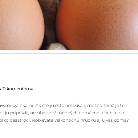
0 komentárov
mi bylinkami. Ak ste ju ešte neskúšali, možno teraz je ten
ť si ju pripraviť, neváhajte. V mnohých domácnostiach ide o
iekoľko desaťročí. Robievate veľkonočnú hrudku aj u vás doma?