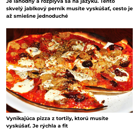
Je lahodný a rozplýva sa na jazyku. Tento
skvelý jablkový perník musíte vyskúšať, cesto je
až smiešne jednoduché
Vynikajúca pizza z tortily, ktorú musíte
vyskúšať. Je rýchla a fit