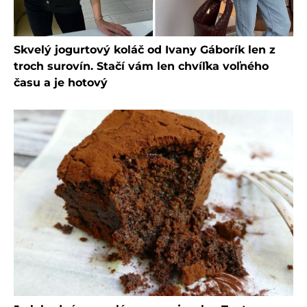
Skvelý jogurtový koláč od Ivany Gáborík len z
troch surovín. Stačí vám len chvíľka voľného
času a je hotový