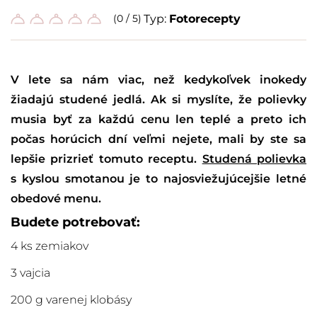
(0 / 5)
Typ:
Fotorecepty
V lete sa nám viac, než kedykoľvek inokedy
žiadajú studené jedlá. Ak si myslíte, že polievky
musia byť za každú cenu len teplé a preto ich
počas horúcich dní veľmi nejete, mali by ste sa
lepšie prizrieť tomuto receptu.
Studená polievka
s kyslou smotanou je to najosviežujúcejšie letné
obedové menu.
Budete potrebovať:
4 ks zemiakov
3 vajcia
200 g varenej klobásy