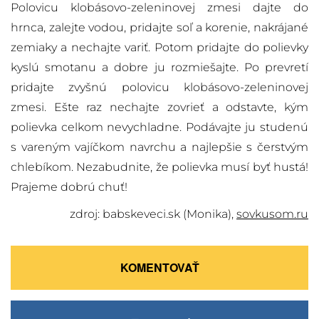
Polovicu klobásovo-zeleninovej zmesi dajte do
hrnca, zalejte vodou, pridajte soľ a korenie, nakrájané
zemiaky a nechajte variť. Potom pridajte do polievky
kyslú smotanu a dobre ju rozmiešajte. Po prevretí
pridajte zvyšnú polovicu klobásovo-zeleninovej
zmesi. Ešte raz nechajte zovrieť a odstavte, kým
polievka celkom nevychladne. Podávajte ju studenú
s vareným vajíčkom navrchu a najlepšie s čerstvým
chlebíkom. Nezabudnite, že polievka musí byť hustá!
Prajeme dobrú chuť!
zdroj: babskeveci.sk (Monika),
sovkusom.ru
KOMENTOVAŤ