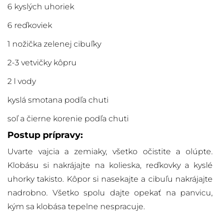
6 kyslých uhoriek
6 reďkoviek
1 nožička zelenej cibuľky
2-3 vetvičky kôpru
2 l vody
kyslá smotana podľa chuti
soľ a čierne korenie podľa chuti
Postup prípravy:
Uvarte vajcia a zemiaky, všetko očistite a olúpte.
Klobásu si nakrájajte na kolieska, reďkovky a kyslé
uhorky takisto. Kôpor si nasekajte a cibuľu nakrájajte
nadrobno. Všetko spolu dajte opekať na panvicu,
kým sa klobása tepelne nespracuje.