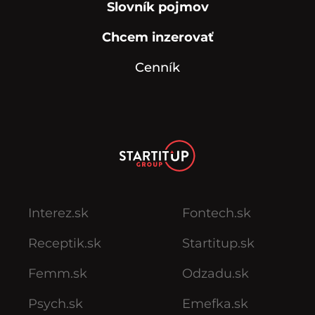
Slovník pojmov
Chcem inzerovať
Cenník
Interez.sk
Fontech.sk
Receptik.sk
Startitup.sk
Femm.sk
Odzadu.sk
Psych.sk
Emefka.sk