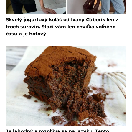
Skvelý jogurtový koláč od Ivany Gáborík len z
troch surovín. Stačí vám len chvíľka voľného
času a je hotový
Je lahodný a rozplýva sa na jazyku. Tento