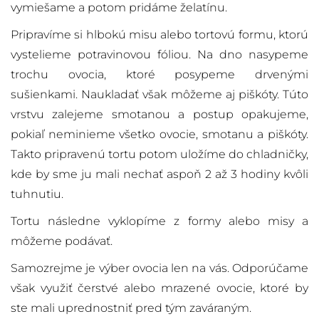
vymiešame a potom pridáme želatínu.
Pripravíme si hlbokú misu alebo tortovú formu, ktorú
vystelieme potravinovou fóliou. Na dno nasypeme
trochu ovocia, ktoré posypeme drvenými
sušienkami. Naukladať však môžeme aj piškóty. Túto
vrstvu zalejeme smotanou a postup opakujeme,
pokiaľ neminieme všetko ovocie, smotanu a piškóty.
Takto pripravenú tortu potom uložíme do chladničky,
kde by sme ju mali nechať aspoň 2 až 3 hodiny kvôli
tuhnutiu.
Tortu následne vyklopíme z formy alebo misy a
môžeme podávať.
Samozrejme je výber ovocia len na vás. Odporúčame
však využiť čerstvé alebo mrazené ovocie, ktoré by
ste mali uprednostniť pred tým zaváraným.