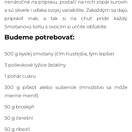
nenáročné na prípravu, postačí na nich zopár surovín
a sú skvele i vďaka svojej variabilite. Zakaždým sa dajú
pripraviť inak, a tak si na chuť príde každý.
Smotanovú tortu s ovocím si určite obľúbite.
Budeme potrebovať:
500 g kyslej smotany (čím hustejšia, tým lepšie)
3 polievkové lyžice želatíny
1 pohár cukru
300 g piškót alebo sušienok (množstvo sa môže
mierne meniť)
50 g broskýň
50 g čerešní
50 g ríbezlí