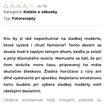
(4 / 5)
Kategória:
Koláče a zákusky
Typ:
Fotorecepty
Kto by si rád nepochutnal na sladkej maškrte,
ktorá vyzerá i chutí famózne? Tento dezert sa
skvele hodí k teplým letným dňom, keďže je svieži
a plný šťavnatého ovocia. Nemusíte sa báť, že pri
ňom strávite more času, pripravený ho máte
skutočne bleskovo. Žiadna horúčava z rúry ani
dlhé vystávanie pri sporáku. Nepečenú smotanovú
tortu budete pri výbere sladkej maškrty voliť
všetkými desiatimi.
Osobne smotanové torty milujem, pretože sú