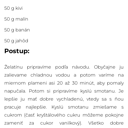
50 g kivi
50 g malín
50 g banán
50 g jahôd
Postup:
Želatínu pripravíme podľa návodu. Obyčajne ju
zalievame chladnou vodou a potom varíme na
miernom plameni asi 20 až 30 minút, aby pomaly
napučala. Potom si pripravíme kyslú smotanu. Je
lepšie ju mať dobre vychladenú, vtedy sa s ňou
pracuje najlepšie. Kyslú smotanu zmiešame s
cukrom (časť kryštálového cukru môžeme pokojne
zameniť za cukor vanilkový). Všetko dobre