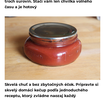
troch surovín. Stačí vám len chvíľka voľného
času a je hotový
Skvelá chuť a bez zbytočných éčok. Pripravte si
skvelý domáci kečup podľa jednoduchého
receptu, ktorý zvládne naozaj každý