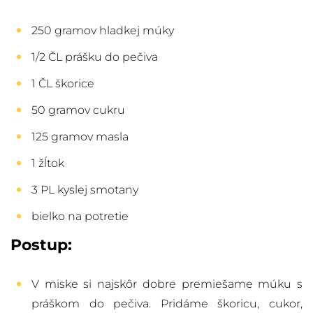
250 gramov hladkej múky
1/2 ČL prášku do pečiva
1 ČL škorice
50 gramov cukru
125 gramov masla
1 žĺtok
3 PL kyslej smotany
bielko na potretie
Postup:
V miske si najskôr dobre premiešame múku s
práškom do pečiva. Pridáme škoricu, cukor,