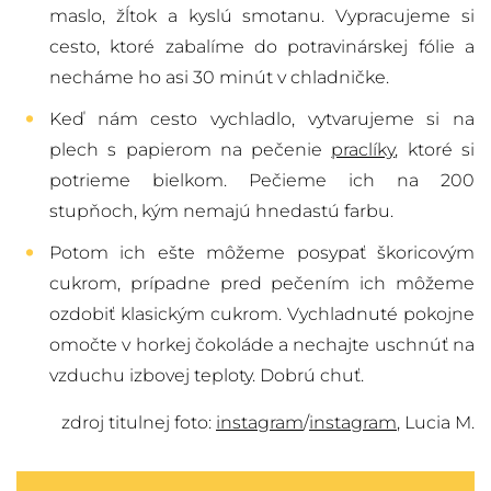
maslo, žĺtok a kyslú smotanu. Vypracujeme si
cesto, ktoré zabalíme do potravinárskej fólie a
necháme ho asi 30 minút v chladničke.
Keď nám cesto vychladlo, vytvarujeme si na
plech s papierom na pečenie
praclíky
, ktoré si
potrieme bielkom. Pečieme ich na 200
stupňoch, kým nemajú hnedastú farbu.
Potom ich ešte môžeme posypať škoricovým
cukrom, prípadne pred pečením ich môžeme
ozdobiť klasickým cukrom. Vychladnuté pokojne
omočte v horkej čokoláde a nechajte uschnúť na
vzduchu izbovej teploty. Dobrú chuť.
zdroj titulnej foto:
instagram
/
instagram
, Lucia M.