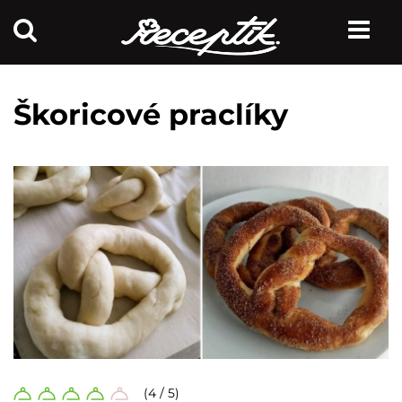
Škoricové praclíky
(4 / 5)