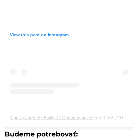
View this post on Instagram
A post shared by Emily R (@emmersbakes)
on
Dec 8, 2018 at 3:43pm PST
Budeme potrebovať: