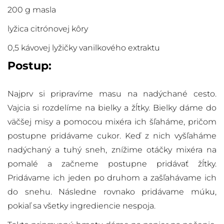
200 g masla
lyžica citrónovej kôry
0,5 kávovej lyžičky vanilkového extraktu
Postup:
Najprv si pripravíme masu na nadýchané cesto.
Vajcia si rozdelíme na bielky a žĺtky. Bielky dáme do
väčšej misy a pomocou mixéra ich šľaháme, pričom
postupne pridávame cukor. Keď z nich vyšľaháme
nadýchaný a tuhý sneh, znížime otáčky mixéra na
pomalé a začneme postupne pridávať žĺtky.
Pridávame ich jeden po druhom a zašľahávame ich
do snehu. Následne rovnako pridávame múku,
pokiaľ sa všetky ingrediencie nespoja.