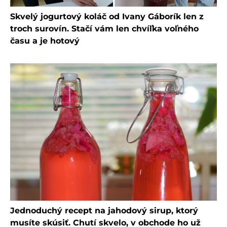
Skvelý jogurtový koláč od Ivany Gáborík len z
troch surovín. Stačí vám len chvíľka voľného
času a je hotový
Jednoduchý recept na jahodový sirup, ktorý
musíte skúsiť. Chutí skvelo, v obchode ho už