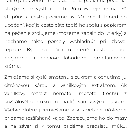
Takto pripravenú hmotu dáme na papier na pečenie,
ktorým sme vystlali plech. Rúru vyhrejeme na 170
stupňov a cesto pečieme asi 20 minút. Ihneď po
upečení, keď je cesto ešte teplé ho spolu s papierom
na pečenie zrolujeme (môžeme zabaliť do utierky) a
necháme takto pomaly vychladnúť pri izbovej
teplote. Kým sa nám upečené cesto chladí,
prejdeme k príprave lahodného smotanového
krému.
Zmiešame si kyslú smotanu s cukrom a ochutíme ju
citrónovou kôrou a vanilkovým extraktom. Ak
vanilkový extrakt nemáte, môžete trochu z
kryštálového cukru nahradiť vanilkovým cukrom.
Všetko dobre premiešame a k smotane následne
pridáme rozšľahané vajce. Zapracujeme ho do masy
a na záver si k tomu pridáme preosiatu múku.