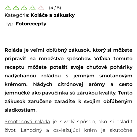
(4 / 5)
Kategória:
Koláče a zákusky
Typ:
Fotorecepty
Roláda je veľmi obľúbný zákusok, ktorý si môžete
pripraviť na množstvo spôsobov. Vďaka tomuto
receptu môžete potešiť svoje chuťové poháriky
nadýchanou roládou s jemným smotanovým
krémom. Nádych citrónovej arómy a cesto
jemnučké ako pavučinka sú zárukou kvality. Tento
zákusok zaručene zaradíte k svojim obľúbeným
sladkostiam.
Smotanová roláda
je skvelý spôsob, ako si osladiť
život. Lahodný a osviežujúci krém je skutočne