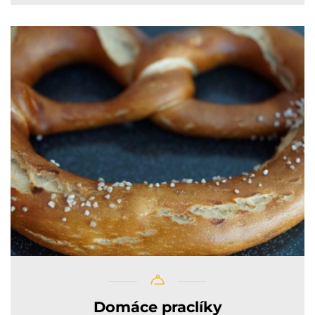
Domáce praclíky