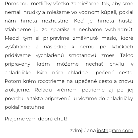
Pomocou metličky všetko zamiešame tak, aby sme
nemali hrudky a miešame vo vodnom kúpeli, pokiaľ
nám hmota nezhustne. Keď je hmota hustá,
stiahneme ju zo sporáka a necháme vychladnúť.
Medzi tým si pripravíme zmäknuté maslo, ktoré
vyšľaháme a následne k nemu po lyžičkách
pridávame vychladenú smotanovú zmes. Takto
pripravený krém môžeme nechať chvíľu v
chladničke, kým nám chladne upečené cesto.
Potom krém rozotrieme na upečené cesto a znovu
zrolujeme. Roládu krémom potrieme aj po jej
povrchu a takto pripravenú ju vložíme do chladničky,
pokiaľ nestuhne.
Prajeme vám dobrú chuť!
zdroj: Jana,
instagram.com