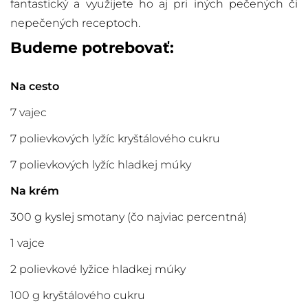
fantastický a využijete ho aj pri iných pečených či
nepečených receptoch.
Budeme potrebovať:
Na cesto
7 vajec
7 polievkových lyžíc kryštálového cukru
7 polievkových lyžíc hladkej múky
Na krém
300 g kyslej smotany (čo najviac percentná)
1 vajce
2 polievkové lyžice hladkej múky
100 g kryštálového cukru