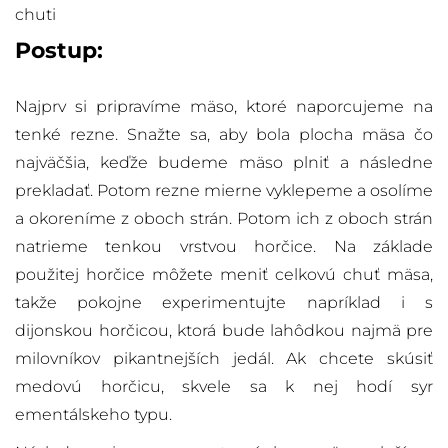
chuti
Postup:
Najprv si pripravíme mäso, ktoré naporcujeme na
tenké rezne. Snažte sa, aby bola plocha mäsa čo
najväčšia, keďže budeme mäso plniť a následne
prekladať. Potom rezne mierne vyklepeme a osolíme
a okoreníme z oboch strán. Potom ich z oboch strán
natrieme tenkou vrstvou horčice. Na základe
použitej horčice môžete meniť celkovú chuť mäsa,
takže pokojne experimentujte napríklad i s
dijonskou horčicou, ktorá bude lahôdkou najmä pre
milovníkov pikantnejších jedál. Ak chcete skúsiť
medovú horčicu, skvele sa k nej hodí syr
ementálskeho typu.