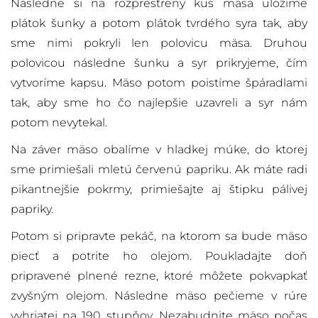
Následne si na rozprestrený kus mäsa uložíme
plátok šunky a potom plátok tvrdého syra tak, aby
sme nimi pokryli len polovicu mäsa. Druhou
polovicou následne šunku a syr prikryjeme, čím
vytvoríme kapsu. Mäso potom poistíme špáradlami
tak, aby sme ho čo najlepšie uzavreli a syr nám
potom nevytekal.
Na záver mäso obalíme v hladkej múke, do ktorej
sme primiešali mletú červenú papriku. Ak máte radi
pikantnejšie pokrmy, primiešajte aj štipku pálivej
papriky.
Potom si pripravte pekáč, na ktorom sa bude mäso
piecť a potrite ho olejom. Poukladajte doň
pripravené plnené rezne, ktoré môžete pokvapkať
zvyšným olejom. Následne mäso pečieme v rúre
vyhriatej na 190 stupňov. Nezabudnite mäso počas