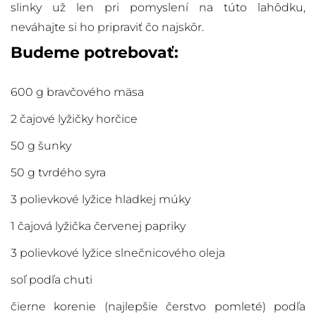
slinky už len pri pomyslení na túto lahôdku,
neváhajte si ho pripraviť čo najskôr.
Budeme potrebovať:
600 g bravčového mäsa
2 čajové lyžičky horčice
50 g šunky
50 g tvrdého syra
3 polievkové lyžice hladkej múky
1 čajová lyžička červenej papriky
3 polievkové lyžice slnečnicového oleja
soľ podľa chuti
čierne korenie (najlepšie čerstvo pomleté) podľa