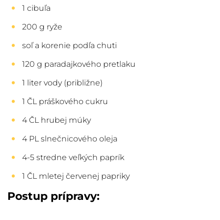
1 cibuľa
200 g ryže
soľ a korenie podľa chuti
120 g paradajkového pretlaku
1 liter vody (približne)
1 ČL práškového cukru
4 ČL hrubej múky
4 PL slnečnicového oleja
4-5 stredne veľkých paprík
1 ČL mletej červenej papriky
Postup prípravy: