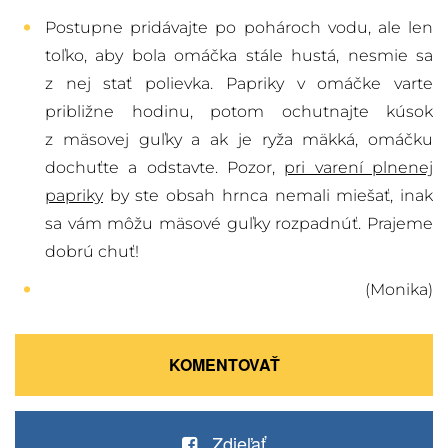
Postupne pridávajte po pohároch vodu, ale len
toľko, aby bola omáčka stále hustá, nesmie sa
z nej stať polievka. Papriky v omáčke varte
približne hodinu, potom ochutnajte kúsok
z mäsovej guľky a ak je ryža mäkká, omáčku
dochuťte a odstavte. Pozor,
pri varení plnenej
papriky
by ste obsah hrnca nemali miešať, inak
sa vám môžu mäsové guľky rozpadnúť. Prajeme
dobrú chuť!
(Monika)
KOMENTOVAŤ
Zdieľať