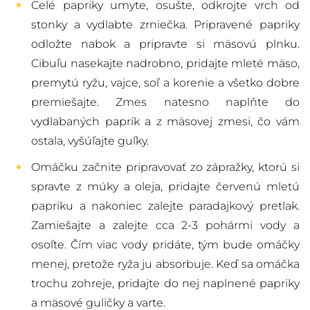
Celé papriky umyte, osušte, odkrojte vrch od
stonky a vydlabte zrniečka. Pripravené papriky
odložte nabok a pripravte si mäsovú plnku.
Cibuľu nasekajte nadrobno, pridajte mleté mäso,
premytú ryžu, vajce, soľ a korenie a všetko dobre
premiešajte. Zmes natesno naplňte do
vydlabaných paprík a z mäsovej zmesi, čo vám
ostala, vyšúľajte guľky.
Omáčku začnite pripravovať zo zápražky, ktorú si
spravte z múky a oleja, pridajte červenú mletú
papriku a nakoniec zalejte paradajkový pretlak.
Zamiešajte a zalejte cca 2-3 pohármi vody a
osoľte. Čím viac vody pridáte, tým bude omáčky
menej, pretože ryža ju absorbuje. Keď sa omáčka
trochu zohreje, pridajte do nej naplnené papriky
a mäsové guličky a varte.