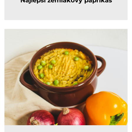
Najlepší zemiakový paprikáš