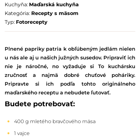
Kuchyňa:
Maďarská kuchyňa
Kategória:
Recepty s mäsom
Typ:
Fotorecepty
Plnené papriky patria k obľúbeným jedlám nielen
u nás ale aj u našich južných susedov. Pripraviť ich
nie je náročné, no vyžaduje si To kuchársku
zručnosť a najmä dobré chuťové poháriky.
Pripravte si ich podľa tohto originálneho
maďarského receptu a nebudete ľutovať.
Budete potrebovať:
400 g mletého bravčového mäsa
1 vajce