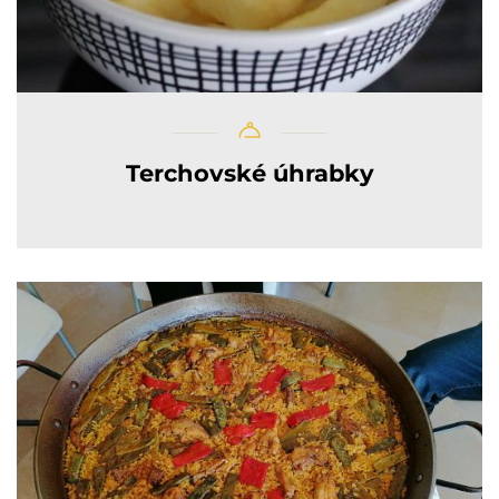
Terchovské úhrabky