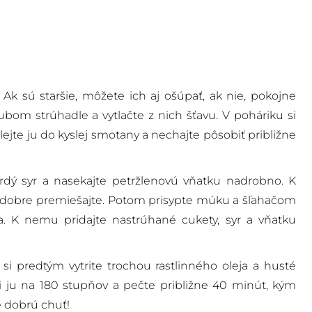
k sú staršie, môžete ich aj ošúpať, ak nie, pokojne
bom strúhadle a vytlačte z nich šťavu. V poháriku si
lejte ju do kyslej smotany a nechajte pôsobiť približne
rdý syr a nasekajte petržlenovú vňatku nadrobno. K
 a dobre premiešajte. Potom prisypte múku a šľahačom
a. K nemu pridajte nastrúhané cukety, syr a vňatku
si predtým vytrite trochou rastlinného oleja a husté
si ju na 180 stupňov a pečte približne 40 minút, kým
e dobrú chuť!