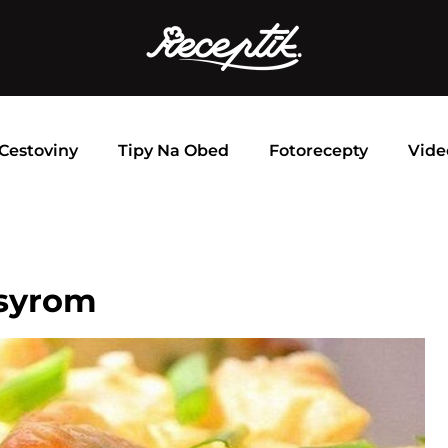
Cestoviny
Tipy Na Obed
Fotorecepty
Vide
 syrom