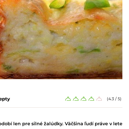
epty
(4.3 / 5)
bí len pre silné žalúdky. Väčšina ľudí práve v lete