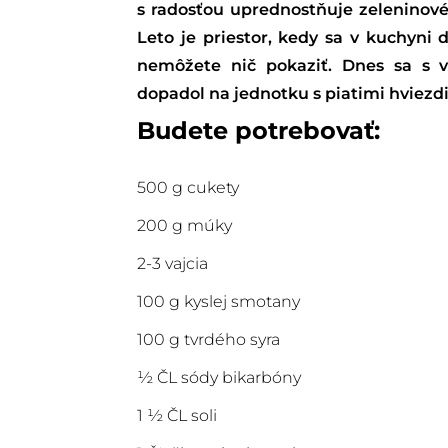
s radosťou uprednostňuje zeleninové
Leto je priestor, kedy sa v kuchyni
nemôžete nič pokaziť. Dnes sa s 
dopadol na jednotku s piatimi hviezd
Budete potrebovať:
500 g cukety
200 g múky
2-3 vajcia
100 g kyslej smotany
100 g tvrdého syra
½ ČL sódy bikarbóny
1 ½ ČL soli