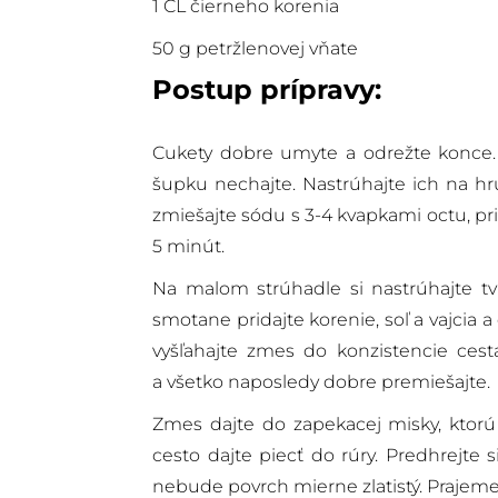
1 ČL čierneho korenia
50 g petržlenovej vňate
Postup prípravy:
Cukety dobre umyte a odrežte konce. A
šupku nechajte. Nastrúhajte ich na hru
zmiešajte sódu s 3-4 kvapkami octu, pri
5 minút.
Na malom strúhadle si nastrúhajte tv
smotane pridajte korenie, soľ a vajcia
vyšľahajte zmes do konzistencie cest
a všetko naposledy dobre premiešajte.
Zmes dajte do zapekacej misky, ktorú 
cesto dajte piecť do rúry. Predhrejte 
nebude povrch mierne zlatistý. Prajem