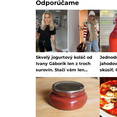
Odporúčame
Skvelý jogurtový koláč od
Jednod
Ivany Gáborík len z troch
jahodov
surovín. Stačí vám len
skúsiť. 
chvíľka voľného času a je
obchode
hotový
nebude