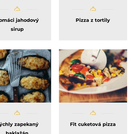
omáci jahodový
Pizza z tortily
sirup
ýchly zapekaný
Fit cuketová pizza
baklažán