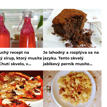
uchý recept na
Je lahodný a rozplýva sa na
ý sirup, ktorý musíte
jazyku. Tento skvelý
Chutí skvelo, v
jablkový perník musíte
 ho už kupovať
vyskúšať, cesto je až
te
smiešne jednoduché