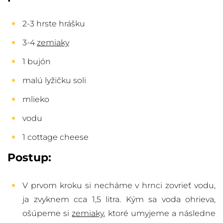
2-3 hrste hrášku
3-4
zemiaky
1 bujón
malú lyžičku soli
mlieko
vodu
1 cottage cheese
Postup:
V prvom kroku si necháme v hrnci zovrieť vodu,
ja zvyknem cca 1,5 litra. Kým sa voda ohrieva,
ošúpeme si
zemiaky
, ktoré umyjeme a následne