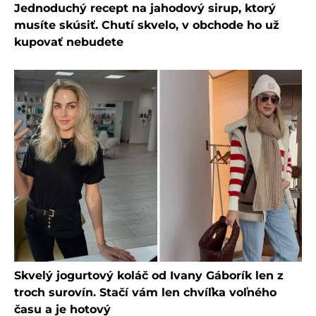
Jednoduchý recept na jahodový sirup, ktorý
musíte skúsiť. Chutí skvelo, v obchode ho už
kupovať nebudete
Skvelý jogurtový koláč od Ivany Gáborík len z
troch surovín. Stačí vám len chvíľka voľného
času a je hotový