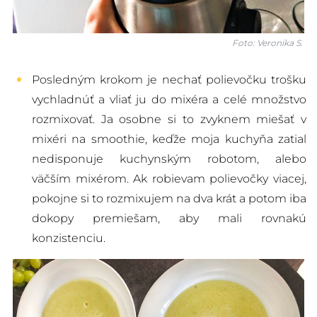
Foto: Veronika S.
Posledným krokom je nechať polievočku trošku
vychladnúť a vliať ju do mixéra a celé množstvo
rozmixovať. Ja osobne si to zvyknem miešať v
mixéri na smoothie, keďže moja kuchyňa zatiaľ
nedisponuje kuchynským robotom, alebo
väčším mixérom. Ak robievam polievočky viacej,
pokojne si to rozmixujem na dva krát a potom iba
dokopy premiešam, aby mali rovnakú
konzistenciu.