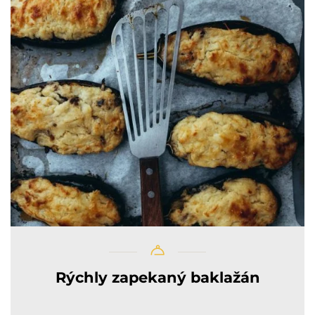
Rýchly zapekaný baklažán