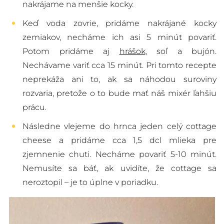
nakrájame na menšie kocky.
Keď voda zovrie, pridáme nakrájané kocky
zemiakov, necháme ich asi 5 minút povariť.
Potom pridáme aj
hrášok
, soľ a bujón.
Nechávame variť cca 15 minút. Pri tomto recepte
neprekáža ani to, ak sa náhodou suroviny
rozvaria, pretože o to bude mať náš mixér ľahšiu
prácu.
Následne vlejeme do hrnca jeden celý cottage
cheese a pridáme cca 1,5 dcl mlieka pre
zjemnenie chuti. Necháme povariť 5-10 minút.
Nemusíte sa báť, ak uvidíte, že cottage sa
neroztopil – je to úplne v poriadku.