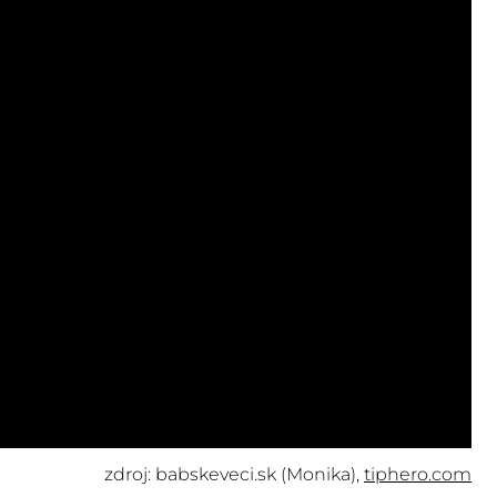
zdroj: babskeveci.sk (Monika),
tiphero.com