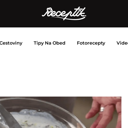
Cestoviny
Tipy Na Obed
Fotorecepty
Vide