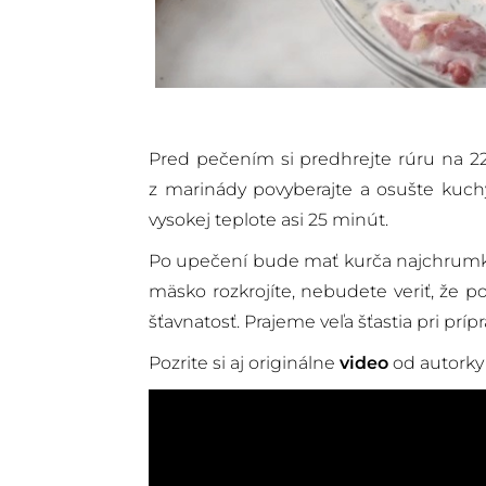
Pred pečením si predhrejte rúru na 2
z marinády povyberajte a osušte kuch
vysokej teplote asi 25 minút.
Po upečení bude mať kurča najchrumkave
mäsko rozkrojíte, nebudete veriť, že p
šťavnatosť. Prajeme veľa šťastia pri prípr
Pozrite si aj originálne
video
od autorky