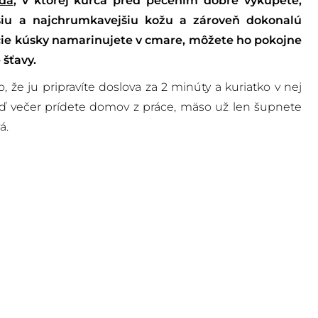
da
, v ktorej kurča pred pečením dobre vykúpete,
jšiu a najchrumkavejšiu kožu a zároveň dokonalú
acie kúsky namarinujete v cmare, môžete ho pokojne
 šťavy.
, že ju pripravíte doslova za 2 minúty a kuriatko v nej
ď večer prídete domov z práce, mäso už len šupnete
á.