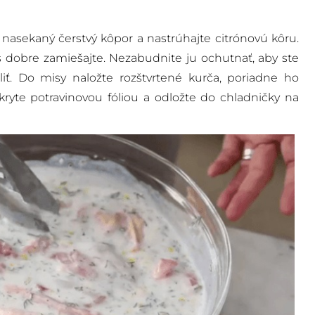
e nasekaný čerstvý kôpor a nastrúhajte citrónovú kôru.
s dobre zamiešajte. Nezabudnite ju ochutnať, aby ste
liť. Do misy naložte rozštvrtené kurča, poriadne ho
ryte potravinovou fóliou a odložte do chladničky na