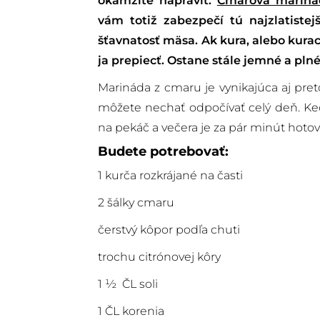
okamžite napraviť.
Cmarová mariná
vám totiž zabezpečí tú najzlatiste
šťavnatosť mäsa. Ak kura, alebo kur
ja prepiecť. Ostane stále jemné a plné
Marináda z cmaru je vynikajúca aj preto
môžete nechať odpočívať celý deň. Ke
na pekáč a večera je za pár minút hotov
Budete potrebovať:
1 kurča rozkrájané na časti
2 šálky cmaru
čerstvý kôpor podľa chuti
trochu citrónovej kôry
1 ½ ČL soli
1 ČL korenia