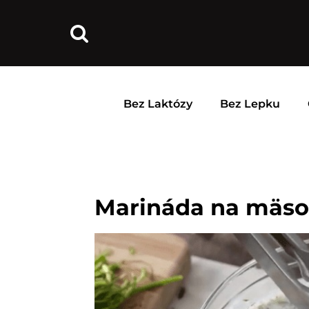
Bez Laktózy
Bez Lepku
Marináda na mäso