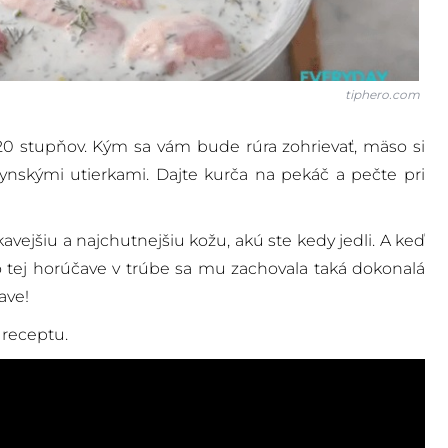
tiphero.com
20 stupňov. Kým sa vám bude rúra zohrievať, mäso si
ynskými utierkami. Dajte kurča na pekáč a pečte pri
jšiu a najchutnejšiu kožu, akú ste kedy jedli. A keď
o tej horúčave v trúbe sa mu zachovala taká dokonalá
ave!
 receptu.