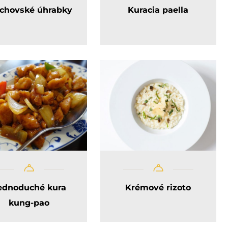
rchovské úhrabky
Kuracia paella
ednoduché kura
Krémové rizoto
kung-pao