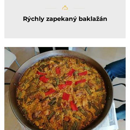
Rýchly zapekaný baklažán