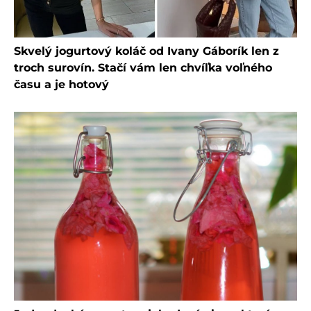
Skvelý jogurtový koláč od Ivany Gáborík len z
troch surovín. Stačí vám len chvíľka voľného
času a je hotový