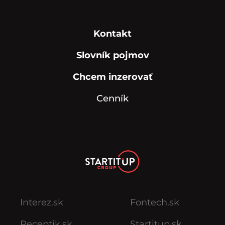
Kontakt
Slovník pojmov
Chcem inzerovať
Cenník
Interez.sk
Fontech.sk
Receptik.sk
Startitup.sk