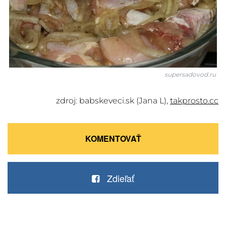
supersadovod.ru
zdroj: babskeveci.sk (Jana L),
takprosto.cc
KOMENTOVAŤ
Zdieľať