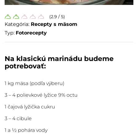
(2.9 / 5)
Kategória:
Recepty s mäsom
Typ:
Fotorecepty
Na klasickú marinádu budeme
potrebovať:
1 kg mäsa (podľa výberu)
3 – 4 polievkové lyžice 9% octu
1 čajová lyžička cukru
3 – 4 cibule
1 a ½ pohára vody